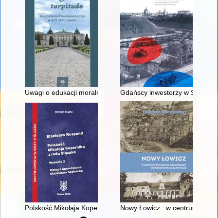
Uwagi o edukacji moralnej synów szlacheckich w XVI-wiecznej 
Gdańscy inwestorzy w Sopocie :
Polskość Mikołaja Kopernika z rodu Ślązaka
Nowy Łowicz : w centrum polig