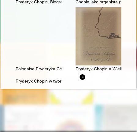
Fryderyk Chopin. Biografia ilustrowana
Chopin jako organista (w 150. r
Polonaise Fryderyka Chopina. Zagadka inicjalnej figury dźwię
Fryderyk Chopin a Wielkopolsk
Fryderyk Chopin w twórczości Jarosława Iwaszkiewicza (w roku