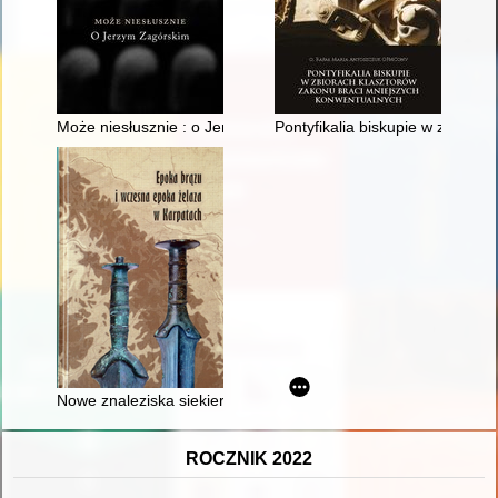
Może niesłusznie : o Jerzym Zagórskim
Pontyfikalia biskupie w zbiora
Nowe znaleziska siekierek z epoki brązu i wczesnej epoki że
ROCZNIK 2022