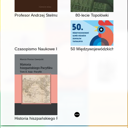
Profesor Andrzej Stelmachowski w służbie Polonii i Polaków z 
80-lecie Topolówki
Czasopismo Naukowe Instytutu Studiów Kobiecych. 2025, [nr] 
50 Międzywojewódzkich Sejmikó
Historia hiszpańskiego Pacyfiku. T. 2,