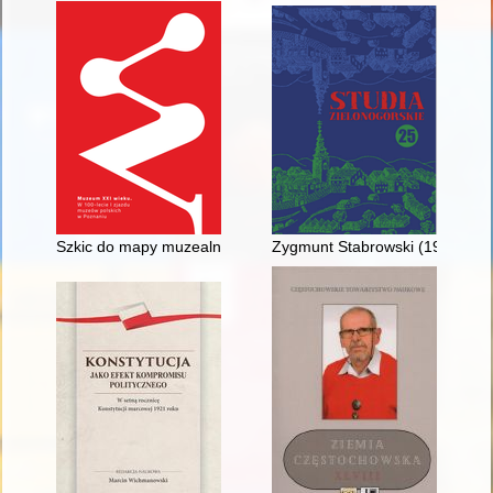
Szkic do mapy muzealnej Rzeczpospolitej A.D. 1921
Zygmunt Stabrowski (1945-202