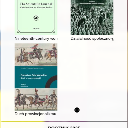
Nineteenth-century women's egodocuments in the historian's re
Działalność społeczno-gospoda
Duch prowincjonalizmu upadł na zawsze w tej konstytucji" : 