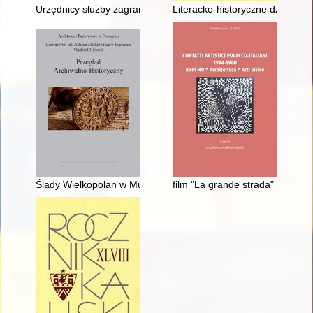
Urzędnicy służby zagranicznej Rzeczypospolitej Polskiej 1918-1
Literacko-historyczne dziedzict
Ślady Wielkopolan w Muzeum Polskim i Bibliotece w Rapperswi
film "La grande strada" di Micha