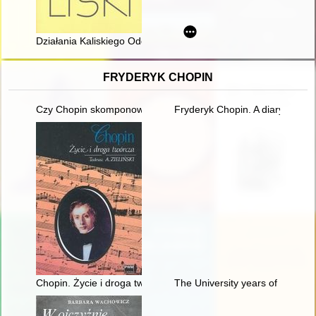
Działania Kaliskiego Oddziału Polskiego Towarzystwa Historyc
FRYDERYK CHOPIN
Czy Chopin skomponował etiudę rewolucyjną?
Fryderyk Chopin. A diary in im
Chopin. Życie i droga twórcza
The University years of Fryder