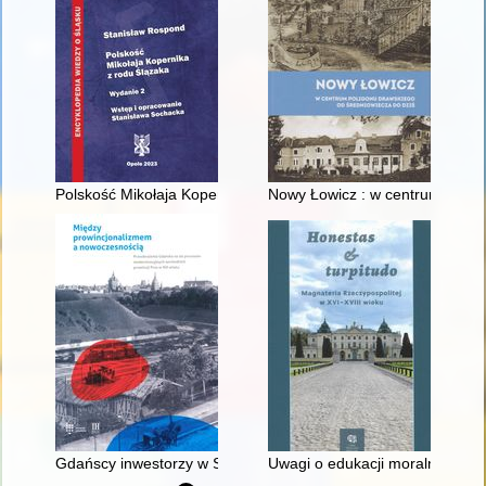
Polskość Mikołaja Kopernika z rodu Ślązaka
Nowy Łowicz : w centrum polig
Gdańscy inwestorzy w Sopocie : prestiż finansowy i towarzyski
Uwagi o edukacji moralnej synó