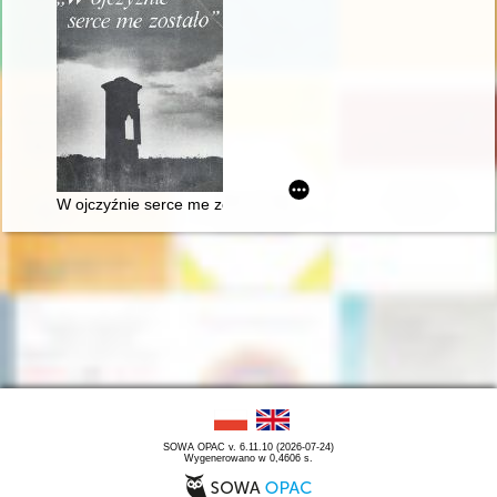
W ojczyźnie serce me zostało". Szlakiem Mickiewicza, Słowa
SOWA OPAC v. 6.11.10 (2026-07-24)
Wygenerowano w 0,4606 s.