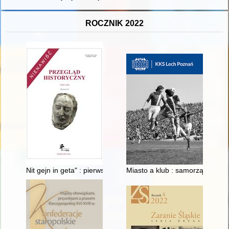
ROCZNIK 2022
Nit gejn in geta" : pierwszoosobowy protest wobec getta ławk
Miasto a klub : samorząd Pozn