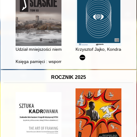
Udział mniejszości niemieckiej w wyborach w III RP, ze szcz
Krzysztof Jajko, Kondrad Klej
Księga pamięci : wspomnienia i wywiady mieszkańców Raciąż
ROCZNIK 2025