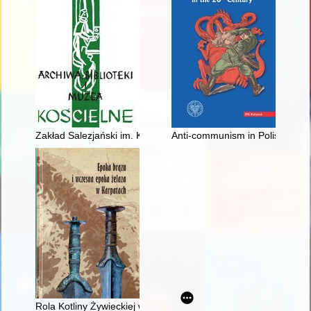
Zakład Salezjański im. Księdza Bosko w Oświęcimiu 1926-194
Anti-communism in Polish culture
Rola Kotliny Żywieckiej we wczesnej epoce żelaza w świetle 