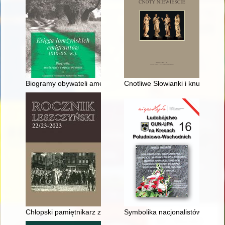
Biogramy obywateli amerykańskich urodzonych na terenie zie
Cnotliwe Słowianki i knujące N
Chłopski pamiętnikarz z podrawickich Kołaczkowic : życie napo
Symbolika nacjonalistów ukraiń