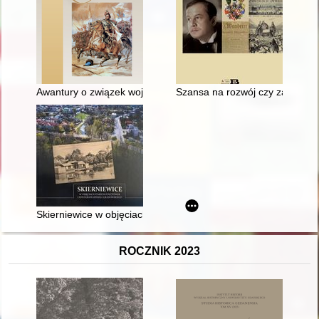
Awantury o związek wojska litewskiego w bezkrólewiu po śmierc
Szansa na rozwój czy zagrożenie
Skierniewice w objęciach starych pocztówek i fotografii Zbys
ROCZNIK 2023