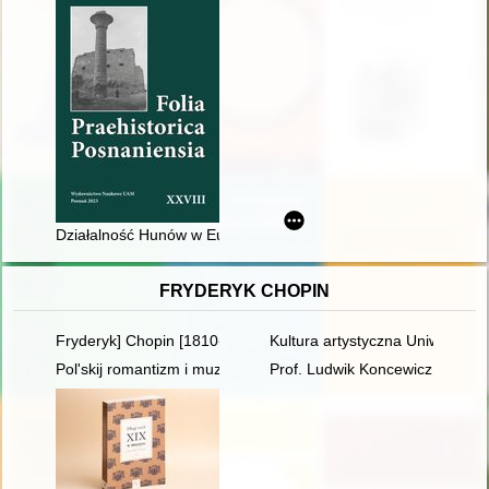
Działalność Hunów w Europie jako przykład zderzenia cywilizacji
FRYDERYK CHOPIN
Fryderyk] Chopin [1810-1849]. Życie i droga twórcza
Kultura artystyczna Uniwersyte
Pol'skij romantizm i muzykal'naja kul'tura L'vova vtoroj polovin
Prof. Ludwik Koncewicz (1790-