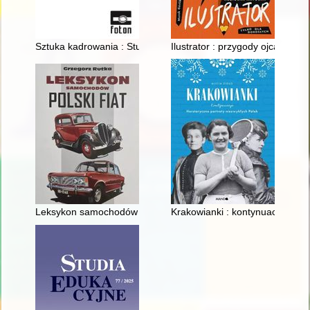
Sztuka kadrowania : Studenckie Koło Naukowe Fotografii Artyst
Ilustrator : przygody ojca Kozio
Leksykon samochodów : Polski Fiat
Krakowianki : kontynuacja : her