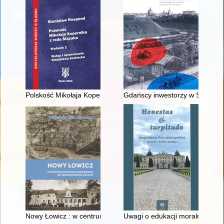
Polskość Mikołaja Kopernika z rodu Ślązaka
Gdańscy inwestorzy w Sopocie :
Nowy Łowicz : w centrum poligonu drawskiego od średniowiecz
Uwagi o edukacji moralnej synó