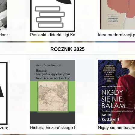
etnia Szkoła Historii Żydów Dolnośląskich : jak uczyć o Holokauście 79
Irlandii w latach trzydziestych XX wieku
Posłanki - liderki Ligi Kobiet : (na wybranym przykład
Idea modernizacji p
ROCZNIK 2025
kalizacja studentów Warszawy i Wiednia w okresie międzywojennym
a żony uczonego..." : o emancypacji, naukowej karierze i małżeństwie Han
Historia hiszpańskiego Pacyfiku. T. 1,
Nigdy się nie bałam