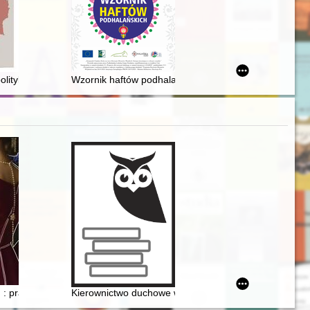
 lat później? : Dolny Śląsk - "ziemia obiecana" Ocalałych : materiały 
zie) = Female deputies - leaders of the Women's League : (on the selec
olityki emigracyjnej Stefana Korbońskiego
Wzornik haftów podhalańskich
ny Hirszfeldowej = "The pros and cons of the life of scientifist's wife..
 : prawdziwa historia księżnej niezłomnej Ballali Radziwiłł
Kierownictwo duchowe w Biblii, posłudze św. Ojca Pio 