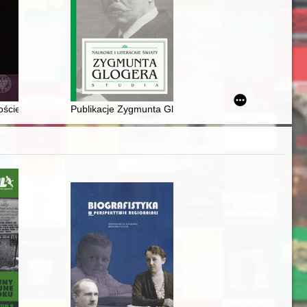
XIX-XXI w. = Expansion of archival resources through donations : a c
ce w XIX w
 kościelnej z zakonami i zgromadzeniami zakonnymi męskimi w czasach
Publikacje Zygmunta Glogera w czasopismach warszaw