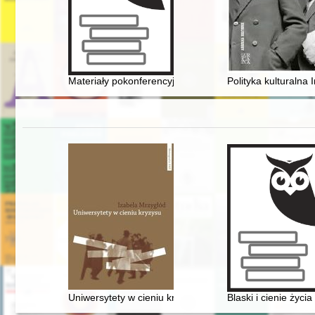
Materiały pokonferencyjne (z dostępem cyfrowym) : II L
Polityka kulturalna 
Uniwersytety w cieniu kryzysu : nacjonalistyczna rady
Blaski i cienie życi