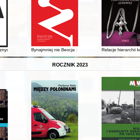
ynek do dziejów Archiwum Narodowego w Krakowie i jego poprzedników w 
cznych artykułów opublikowanych w "Studia Loviciensia" : numery 1-23
Bynajmniej nie Beocja : kolekcje i muzea w Wielkopols
Relacje hierarchii
ROCZNIK 2023