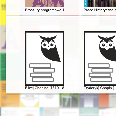
Broszury programowe 1940-1943
Prace Historyczno-A
Bliżej Chopina [1810-1849]
Fryderyk] Chopin [1