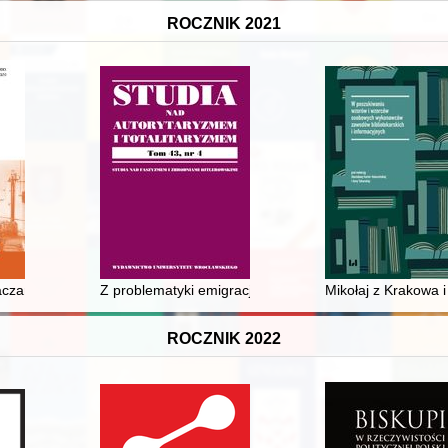
ROCZNIK 2021
inology of modern tobacco pipe findings with elements of pipe producti
czanowskiego do Aleksandra Straucha w zbiorach Rosyjskiej Akademii Nau
Z problematyki emigracji z Grecji do Polski Ludowej = 
Mikołaj z Krakowa 
ROCZNIK 2022