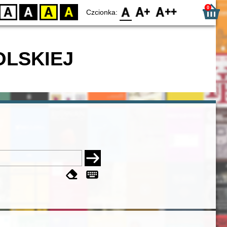
0
D
BW
YB
BY
F0
F1
F2
Czcionka:
OLSKIEJ