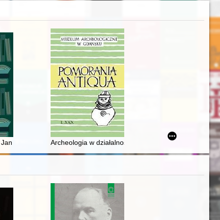
on and tobacco smoking in the modern period
k : interesujący przyczynek historii zoologii w XIX wieku = Letters fr
Issues of emigration from Greece to the Polish People’s Republic
i Jan Taczel z Raciborza - dwie osobowości i dwa wzorce dla współczes
Archeologia w działalności Towarzystwa Przyrodnicze