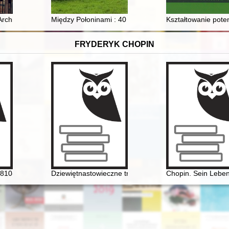
rchiwalne. T. 35 (2023)
Między Połoninami : 40 lat Ochotniczej Straży Pożarn
Kształtowanie pote
FRYDERYK CHOPIN
810-1849]. Życie i droga twórcza
Dziewiętnastowieczne transkrypcje utworów Fryderyka 
Chopin. Sein Leben