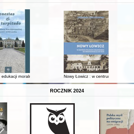
 edukacji moralnej synów szlacheckich w XVI-wiecznej Rzeczypospolite
Nowy Łowicz : w centrum poligonu dr
ROCZNIK 2024