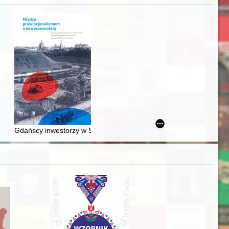
j
awskiego od średniowiecza do dziś
Gdańscy inwestorzy w Sopocie : prestiż finansowy i towarzyski lo