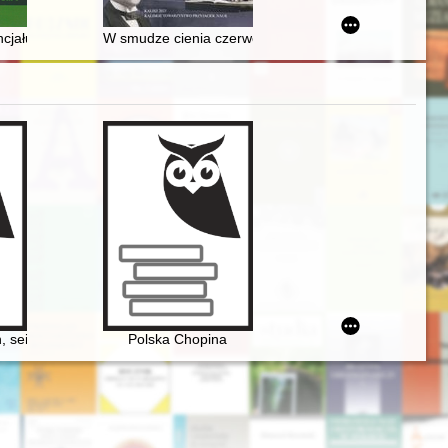
ej w Ustrzykach Górnych
ncjału bojowego Wojsk Rakietowych i Artylerii Wojska Polskiego w lata
W smudze cienia czerwonej gwiazdy i brunatnej swast
Chopina. Aspekty historyczne, teoretyczne i estetyczne
, sein Werk, seine Zeit
Polska Chopina