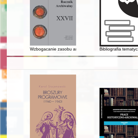
Wzbogacanie zasobu archiwalnego poprzez dary : przycz
Bibliografia tematy