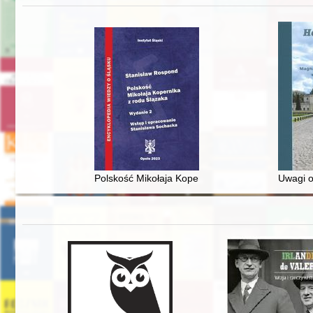
Polskość Mikołaja Kopernika z rodu Ślązaka
Uwagi o