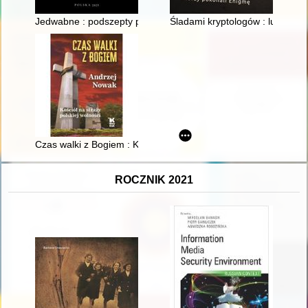
Jedwabne : podszepty prawdy ukryte w ogniu
Śladami kryptologów : ludzie, k
Czas walki z Bogiem : Kościół na straży polskiej wolności
ROCZNIK 2021