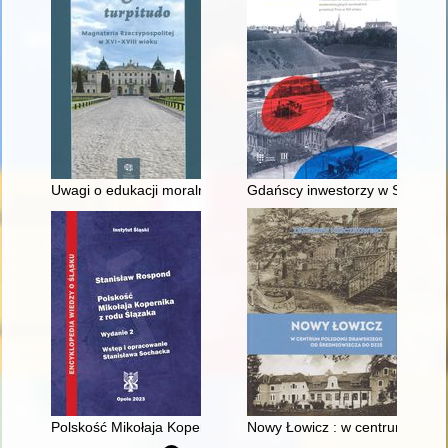
Uwagi o edukacji moralnej synów szlacheckich w XVI-wiecznej 
Gdańscy inwestorzy w Sopocie :
Polskość Mikołaja Kopernika z rodu Ślązaka
Nowy Łowicz : w centrum polig