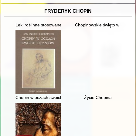
FRYDERYK CHOPIN
Leki roślinne stosowane w leczeniu Fryderyka Chopina
Chopinowskie święto w Duszni
Chopin w oczach swoich uczniów
Życie Chopina