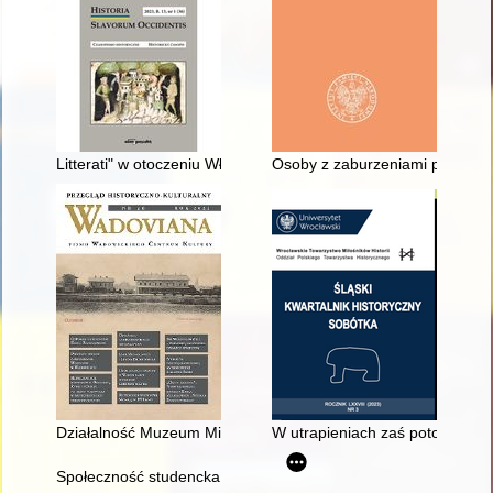
Litterati" w otoczeniu Władysława Łokietka około 1320 r
Osoby z zaburzeniami psychiczny
Działalność Muzeum Miejskiego w Wadowicach w 2023 r
W utrapieniach zaś potocznych ja
Społeczność studencka Poznania w ujęciu czasopisma "Wyboj