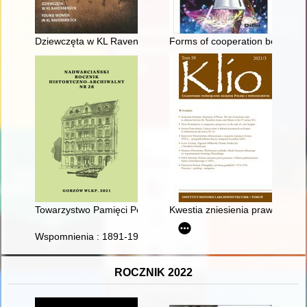
Dziewczęta w KL Ravensbrück = Young women in KL Ravensb
Forms of cooperation between th
Towarzystwo Pamięci Powstania Wielkopolskiego 1918-1919 Ko
Kwestia zniesienia prawa patro
Wspomnienia : 1891-1978
ROCZNIK 2022