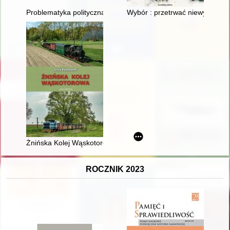
Problematyka polityczna w kazaniach duchownych przemyskic
Wybór : przetrwać niewyobrażal
Żnińska Kolej Wąskotorowa
ROCZNIK 2023