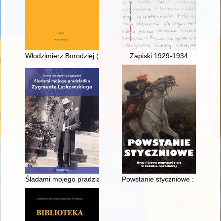
Włodzimierz Borodziej (9 IX 1956 - 11 VII 2021)
Zapiski 1929-1934
Śladami mojego pradziadka Zygmunta Laskowskiego
Powstanie styczniowe : kraj i L