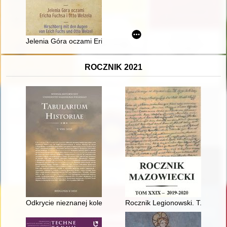
Jelenia Góra oczami Ericha Fuchsa i Otto Welzela = Hirschber
ROCZNIK 2021
Odkrycie nieznanej kolekcji paryskich rycin Jeremiasza Falc
Rocznik Legionowski. T. 12 - re