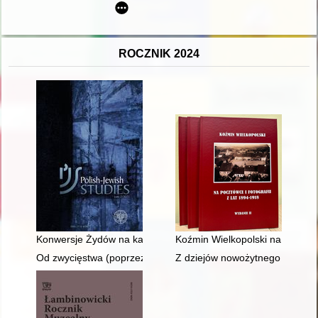
ROCZNIK 2024
Konwersje Żydów na katolicyzm w Generalnym Gubernatorstwie n
Koźmin Wielkopolski na pocztów
Od zwycięstwa (poprzez trzy wojny) do victorii Golubskiej (14
Z dziejów nowożytnego Kościoła