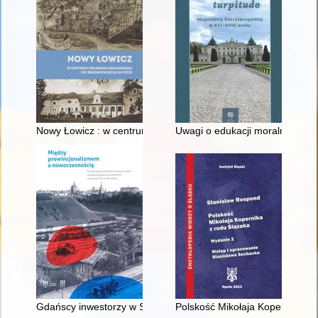
Nowy Łowicz : w centrum poligonu drawskiego od średniowiecz
Uwagi o edukacji moralnej synó
Gdańscy inwestorzy w Sopocie : prestiż finansowy i towarzyski
Polskość Mikołaja Kopernika z 