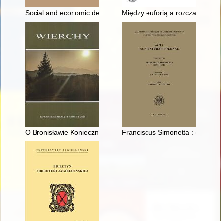
Social and economic determinants of the Wallachian settlement 
Między euforią a rozczarowani
O Bronisławie Koniecznej "Dziadońce" najlepszej prymistce Po
Franciscus Simonetta : (1606-16