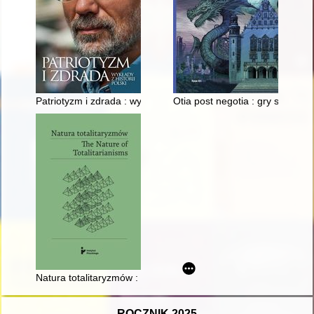
Patriotyzm i zdrada : wykłady z historii Polski
Otia post negotia : gry staroży
Natura totalitaryzmów : od modelu Carla J. Friedricha i Zbigni
ROCZNIK 2025