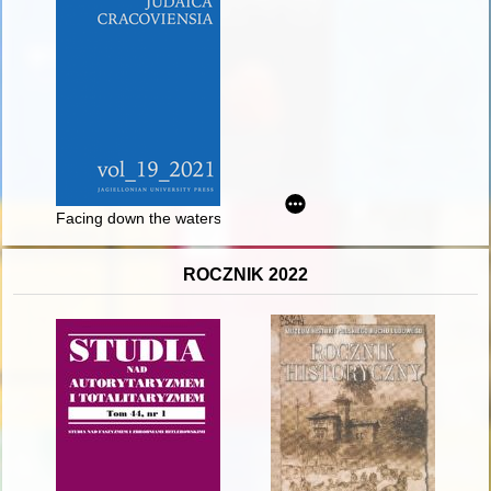
Facing down the watershed : the drama "Bay nakht afn altn mark"
ROCZNIK 2022