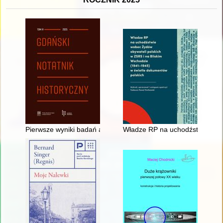
Pierwsze wyniki badań archeologicznych przy ulicy Sukiennic
Władze RP na uchodźstwie wobe