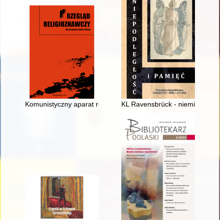
Komunistyczny aparat represji wobec ezoteryków i ugrupowań 
KL Ravensbrück - niemieckie pi