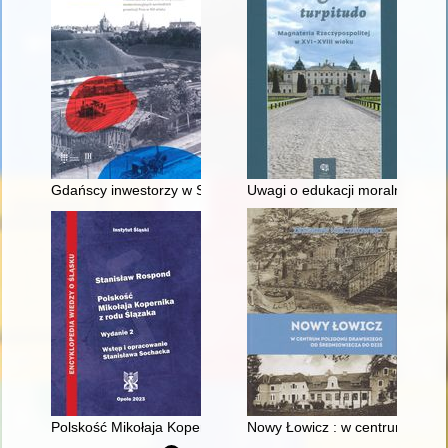
Gdańscy inwestorzy w Sopocie : prestiż finansowy i towarzyski
Uwagi o edukacji moralnej synó
Polskość Mikołaja Kopernika z rodu Ślązaka
Nowy Łowicz : w centrum polig