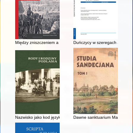
Między zniszczeniem a adaptacją : stosunek społeczności kultu
Duńczycy w szeregach armii bry
Nazwisko jako kod językowo-kulturowy mieszkańców ziemi łomż
Dawne sanktuarium Matki Bożej