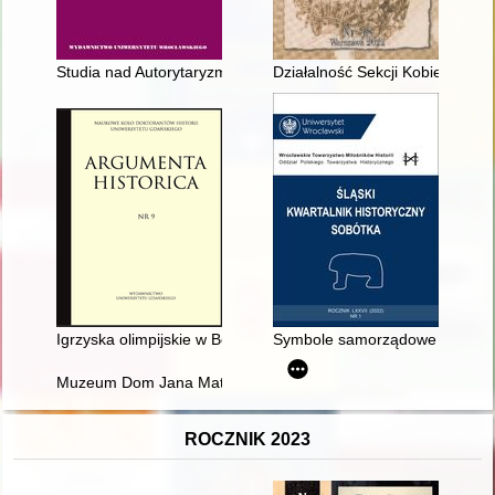
Studia nad Autorytaryzmem i Totalitaryzmem. Nr 1/44 (2022) /
Działalność Sekcji Kobiet przy 
Igrzyska olimpijskie w Berlinie w 1936 r. na łamach "Przeglą
Symbole samorządowe Białej : z 
Muzeum Dom Jana Matejki : Oddział Muzeum Narodowego w K
ROCZNIK 2023