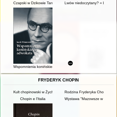
Czapski w Dzikowie Tarnowskiego
Lwów niedoczytany? = Lviv un
Wspomnienia konińskiego adwokata
FRYDERYK CHOPIN
Kult chopinowski w Żychlinie
Rodzina Fryderyka Chopina
Chopin e l'Italia
Wystawa "Mazowsze w czasach C