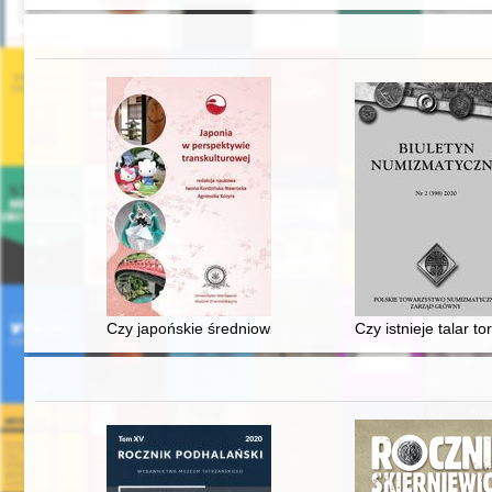
Czy japońskie średniowieczne teksty kulinarne były tylko
Czy istnieje talar t