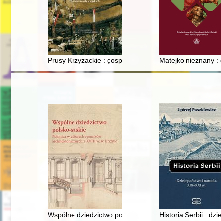
Prusy Krzyżackie : gospodarka i kultura na obszarach w
Matejko nieznany : 
Wspólne dziedzictwo polsko-saskie : polonica w zbiorach
Historia Serbii : dz