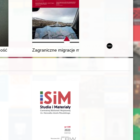
y jego śmierci
lność Centrum Obywatelskich Inicjatyw Ustawodawczych "Solidarności
Zagraniczne migracje mieszkańców województwa podla