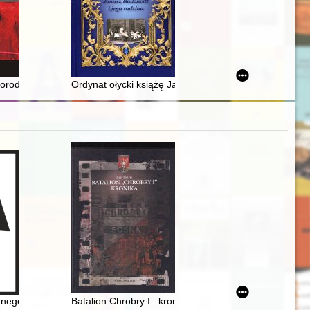
olskiej
norodność : grób w badaniach interdyscyplinarnych : Funeralia Lednick
Ordynat ołycki książę Janusz Radziwiłł i jego rodzina 
kiennicznej 18 w Gdańsku
znego Miasta Żydowskiego na krakowskim Kazimierzu
Batalion Chrobry I : kronika : na podstawie powielacz