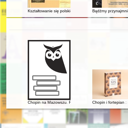
Kształtowanie się polskiego modelu prezydentury : pr
Bądźmy przynajmniej
Chopin na Mazowszu. Przewodnik po miejscach history
Chopin i fortepian :