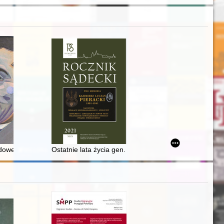
linarnej rodu Shijō, XV w.)
owie
dowej w dokumentach ruchu ludowego
Ostatnie lata życia gen. Józefa Gizy w świetle jego ko