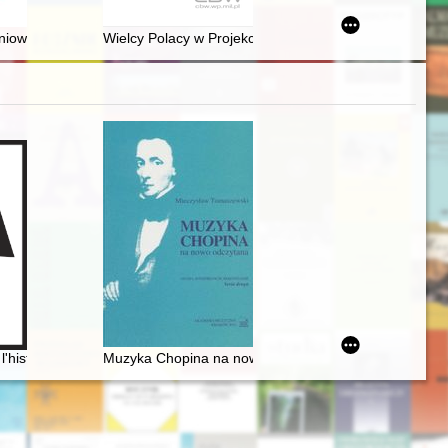
on au quotidien : Albert de Biberstein Kazimirski (1808-1887)
iowiecki : człowiek i król
Wielcy Polacy w Projekcie Manhattan
6] miłość nie od pierwszego wejrzenia
l'histoire littéraire. En hommage à Maciej Żurowski [1915-2003]
Muzyka Chopina na nowo odczytana