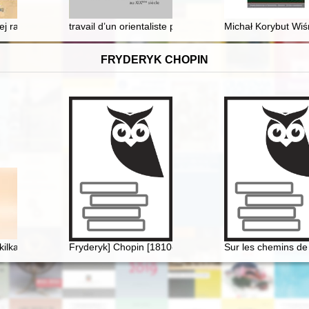
aktyka a normy prawne
 razem..." : esej o Edwardzie Jurgensie
travail d’un orientaliste polonais de la Grande Émigrati
Michał Korybut Wiśn
FRYDERYK CHOPIN
cznych i współczesnych
 kilka uwag o relacji człowieka z przedmiotem
Fryderyk] Chopin [1810-1849] i George Sand [1804-187
Sur les chemins de 