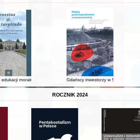
 średniowiecza do dziś
 edukacji moralnej synów szlacheckich w XVI-wiecznej Rzeczypospolite
Gdańscy inwestorzy w Sopocie : prest
ROCZNIK 2024