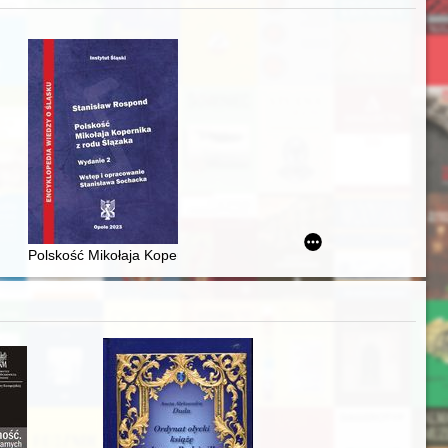
j
iż finansowy i towarzyski lokalnego mieszczaństwa w 2. poł. XIX w
Polskość Mikołaja Kopernika z rodu Ślązaka