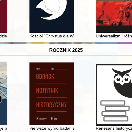
iejskich
dzieła z Lwowskiej Narodowej Galerii Sztuki oraz kolekcji prywatnych
Kościół "Chrystus dla Wszystkich" w Rzeczypospolitej P
Uniwersalizm i róż
ROCZNIK 2025
 rysunków architektonicznych z XVIII w. w Dreźnie. [T. 1]
ieje państwa i narodu : XIX-XXI w
Pierwsze wyniki badań archeologicznych przy ulicy Su
Renesans historyc