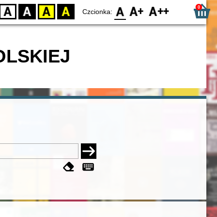
0
D
BW
YB
BY
F0
F1
F2
Czcionka:
OLSKIEJ