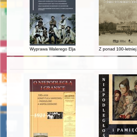
Wyprawa Walerego Eljasza na Polski Grzebień = Valery E
Z ponad 100-letniej