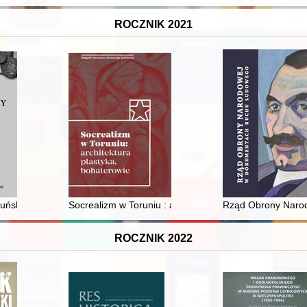
ROCZNIK 2021
 przepiśnikami? : na przykładzie "Shijōryū hōchōsho" (Zapiski sztuki ku
oruński z okresu bezkrólewia 1632 r. z szeroką datą, bez kropek?
Socrealizm w Toruniu : architektura, plastyka, bohater
Rząd Obrony Naro
ROCZNIK 2022