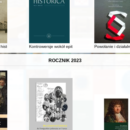
ljasz's trip to Polski Grzebień
 historii harcerstwa w Skierniewicach
Kontrowersje wokół epitafium Władysława Białego i dat
Powołanie i działa
ROCZNIK 2023