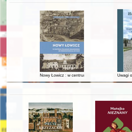
Nowy Łowicz : w centrum poligonu drawskiego od
Uwagi o