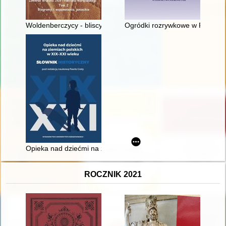
Woldenberczycy - bliscy i znani : żołnierze Września 1939 i P
Ogródki rozrywkowe w Poznaniu
Opieka nad dziećmi na ziemiach polskich w XIX-XXI wieku : sło
ROCZNIK 2021