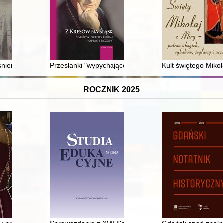
ośnieński w latach 1944-1956 : materiały z konferencji naukowej zorg
Przesłanki "wypychające" Kresowian ze stron ojczystych
Kult świętego Miko
ROCZNIK 2025