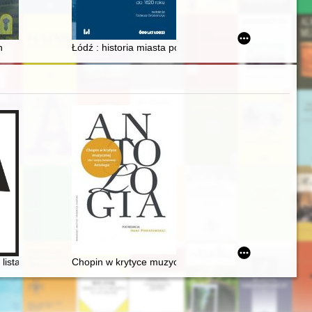
in the Second Polish Republic
h
Łódź : historia miasta poprzez wieki. T. 1,
listach
Chopin w krytyce muzycznej (do I wojny światowej). An