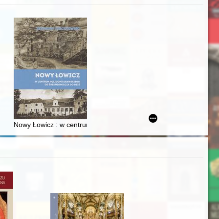
acheckich w XVI-wiecznej Rzeczypospolitej
Nowy Łowicz : w centrum poligonu drawskiego od średniowiecza d