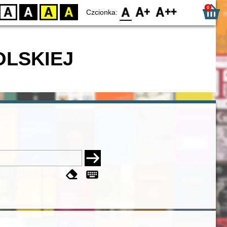
0
D
BW
YB
BY
F0
F1
F2
Czcionka:
OLSKIEJ