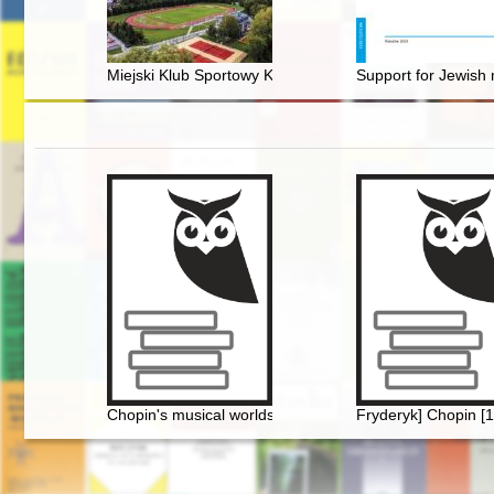
Miejski Klub Sportowy Kalwarianka w Kalwarii Zebrzydow
Support for Jewish 
Chopin's musical worlds the 1840's
Fryderyk] Chopin [