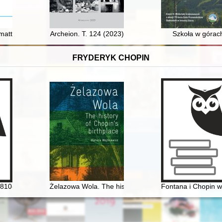
skiej (1923-2023) : przyczynek do historii sportu w mieście
matters : the Humanitarian Society Humanitas B'nei B'rith in Przemyśl 
Archeion. T. 124 (2023)
Szkoła w górac
FRYDERYK CHOPIN
1810-1849]
Żelazowa Wola. The history of Chopin's birthplace
Fontana i Chopin w 