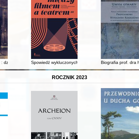
 : działalność Konsulatu Generalnego Rzeczypospolitej Polskiej w Byt
Spowiedź wykluczonych : dyskurs o prowincji w spekta
Biografia prof. dra
ROCZNIK 2023