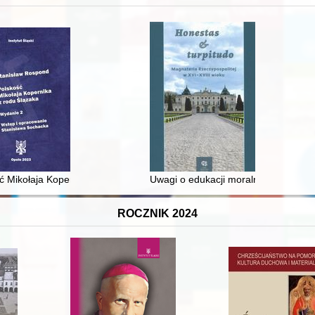
 i towarzyski lokalnego mieszczaństwa w 2. poł. XIX w
ć Mikołaja Kopernika z rodu Ślązaka
Uwagi o edukacji moralnej synów szl
ROCZNIK 2024