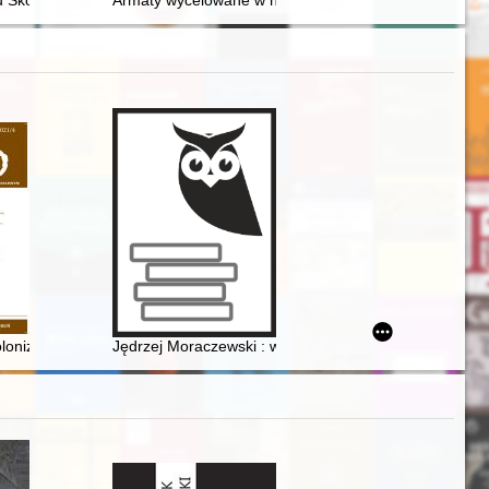
sora Wiesława Jamrożka "Warsztat badawczy współczesnego historyka
 Skorpiona? : z dociekań siedemnastowiecznych autorów druków kal
Armaty wycelowane w niebo : przeciwlotnicza epopej
lonizacja kulturowego oblicza miasta w pierwszych latach po zakończeniu d
Jędrzej Moraczewski : wspomnienia, ludzie, czasy i zda