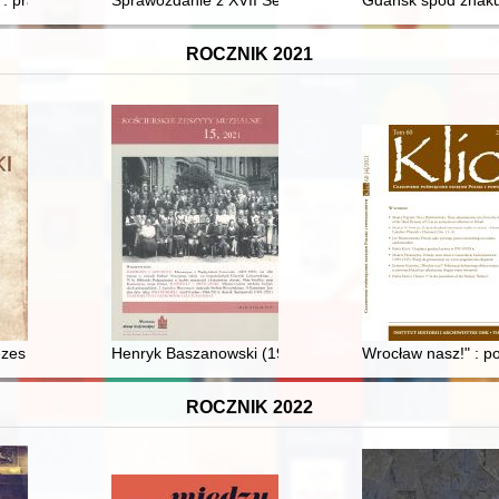
: prawdziwa historia księżnej niezłomnej Ballali Radziwiłł
Sprawozdanie z XVII Seminarium Naukowego im. Profe
Gdańsk spod znaku
ROCZNIK 2021
 pod wezwaniem Miłosierdzia Bożego w Łukawcu
rezes SBM w Wołominie
Henryk Baszanowski (1951-2021)
Wrocław nasz!" : po
ROCZNIK 2022