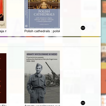
anizowanej przez Muzeum Podkarpackie w Krośnie w 2017 roku
 po II wojnie światowej
łaja na Pomorzu i jego geneza
Polish cathedrals : polskie dziedzictwo religijne, kult