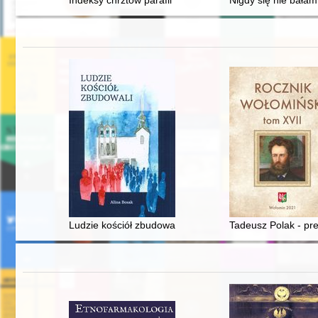
Indeksy chrztów parafii Kębłowo 1714-1752
Nigdy się nie bałam 
Ludzie kościół zbudowali : historia powstania parafii
Tadeusz Polak - p