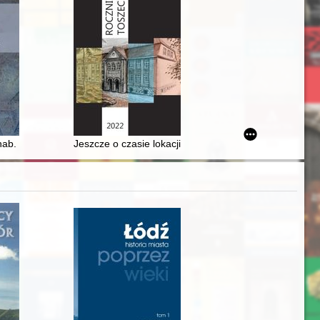
omiu (1922-1931)
klach Teatru Zagłębia w Sosnowcu ("Korzeniec", "Czerwone Zagłębie")
 hab. Witolda Kołbuka
Jeszcze o czasie lokacji Toszka