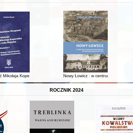
 i towarzyski lokalnego mieszczaństwa w 2. poł. XIX w
ć Mikołaja Kopernika z rodu Ślązaka
Nowy Łowicz : w centrum poligonu dr
ROCZNIK 2024