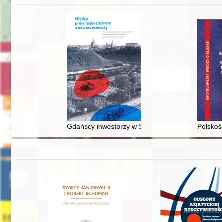
Gdańscy inwestorzy w Sopocie : prestiż finansowy
Polskoś