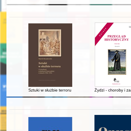
Sztuki w służbie terroru : o rewolucji w kulturze francu
Żydzi - choroby i z