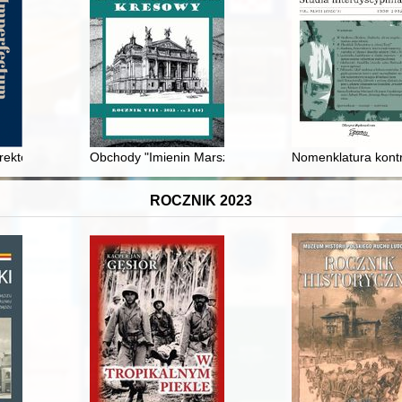
czu
 rektor szkół, administrator parafii w Krzepicach i proboszcz w Praszce :
Obchody "Imienin Marszałków Polski” w 1939 roku na pr
Nomenklatura kont
ROCZNIK 2023