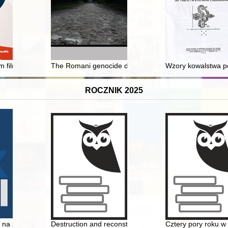
im filmie dokumentalnym
The Romani genocide during world war II, including in T
Wzory kowalstwa pol
ROCZNIK 2025
rossa
na ziemiach polskich w XIX-XXI wieku : słownik historyczny
Destruction and reconstruction of the Royal Castle in
Cztery pory roku w