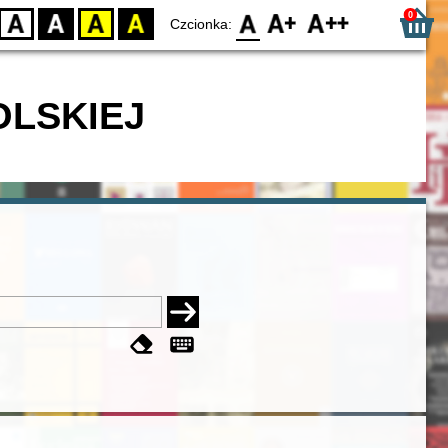
0
D
BW
YB
BY
F0
F1
F2
Czcionka:
OLSKIEJ