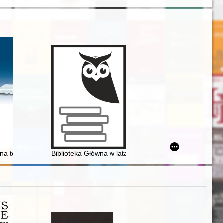
 przyrody w Polsce
na temat sprawowania urzędów państwowych na podstawie XI i XII księ
Biblioteka Główna w latach 2001-2011