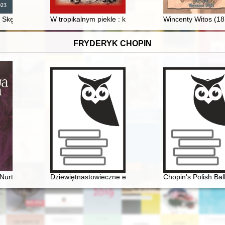
cia społeczno-kulturalnego Bydgoszczy = Stefania Tuchołkowa and Winc
Skępskiej z Muzeum im. ks. dr. Władysława Łegi w Grudziądzu w kontekś
W tropikalnym piekle : kampania 1. Dywizji Piechoty M
Wincenty Witos (18
FRYDERYK CHOPIN
Nurt patriotyczny w twórczości artystów polskich w czasach zaborów
Dziewiętnastowieczne edycje dzieł Fryderyka Chopina ja
Chopin's Polish Bal