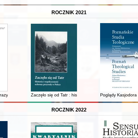
ROCZNIK 2021
skiej w latach 1792-1794
arazy : antyżydowski stereotyp antycznych autorów
Zaczęło się od Tatr : historia i współczesność ochrony
Poglądy Kasjodora 
ROCZNIK 2022