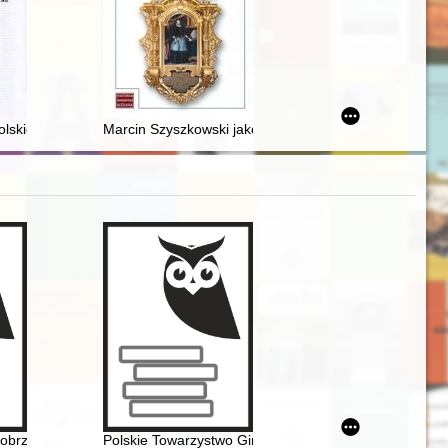
reblinka : the importance of the past for the present times
skiego : (XII. tablic i 24 rysunków z objaśnieniami)
Marcin Szyszkowski jako biskup krakowski (1616-1630) 
 Warsaw
 obrzędowości ludowej
Polskie Towarzystwo Gimnastyczne "Sokół" : Rymanó