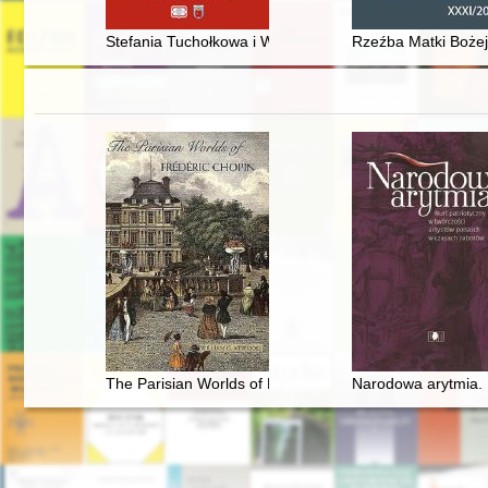
Stefania Tuchołkowa i Wincentyna Teskowa - liderki ży
Rzeźba Matki Bożej 
The Parisian Worlds of Frédéric Chopin
Narodowa arytmia. 