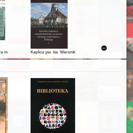
 przyczynek do biografii
zykładzie uroczystości w garnizonie brzeskim : (analiza materiału źró
ra modernizatorzy: walka o władzę w Odessie i obwodzie odeskim 199
Kaplica pw. św. Weroniki i dom filialny ss. felicjanek w 