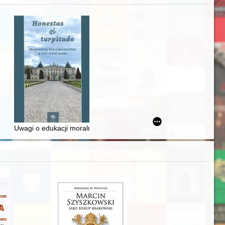
awskiego od średniowiecza do dziś
Uwagi o edukacji moralnej synów szlacheckich w XVI-wiecznej Rze