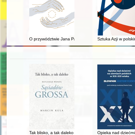
O przywództwie Jana Pawła II
Sztuka Azji w polsk
Tak blisko, a tak daleko : refleksje wokół "Sąsiadów" G
Opieka nad dziećmi 