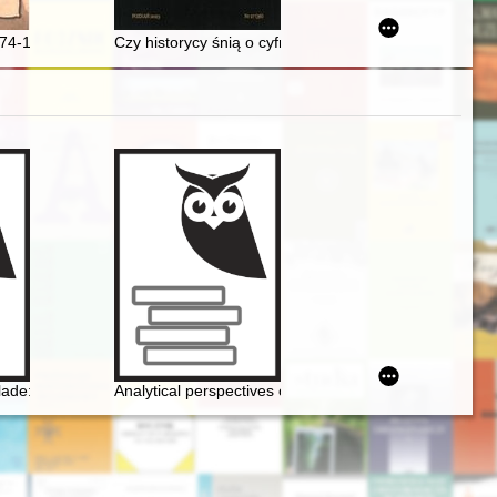
entyna Teskowa - social-cultural leaders in Bydgoszcz
cie twórczości rzeźbiarskiej rodu Miłkowskich = Sculpture of Our Lad
orskiej na wyspie Guadalcanal
74-1945) : 150 rocznica urodzin
Czy historycy śnią o cyfrowych rękopisach? : Platforma
ko aspekt historii recepcji
lade: Op. 38 as Narrative of National Martyrdom
Analytical perspectives on the music of Chopin