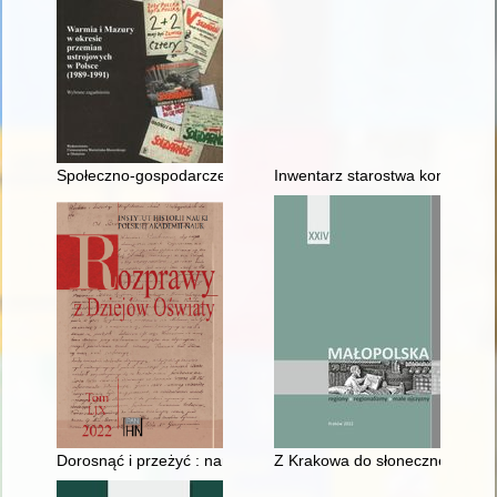
Społeczno-gospodarcze skutki przemian ustrojowych w wojewód
Inwentarz starostwa konińskieg
Dorosnąć i przeżyć : narracja dotycząca bezpieczeństwa w pod
Z Krakowa do słonecznej Italii :