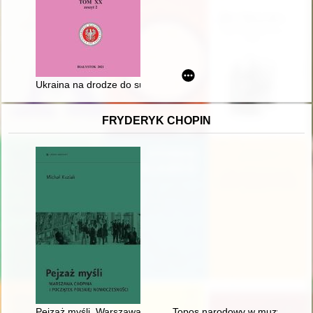
Ukraina na drodze do suwerenności. Uwagi historyka prawa
FRYDERYK CHOPIN
Pejzaż myśli. Warszawa Chopina i początek polskiej nowoczes
Topos narodowy w muzyce polski