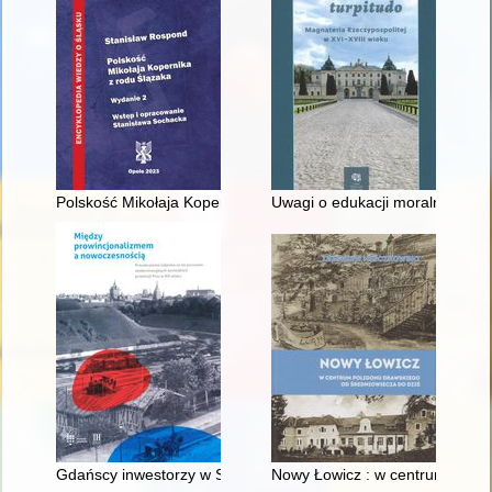
Polskość Mikołaja Kopernika z rodu Ślązaka
Uwagi o edukacji moralnej synó
Gdańscy inwestorzy w Sopocie : prestiż finansowy i towarzyski
Nowy Łowicz : w centrum polig