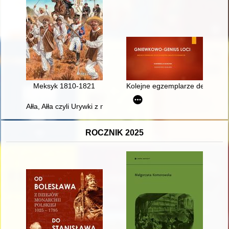
Meksyk 1810-1821
Kolejne egzemplarze denarów g
Ałła, Ałła czyli Urywki z najnowszej historii Tatarów i islamu w
ROCZNIK 2025