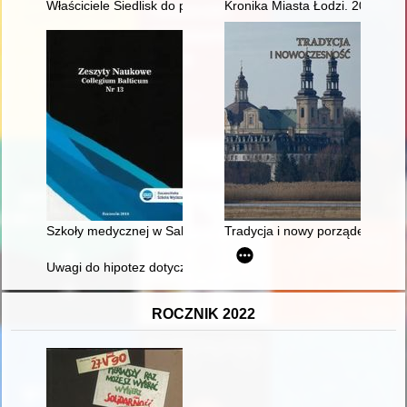
Właściciele Siedlisk do połowy XIX wieku ze szczególnym uw
Kronika Miasta Łodzi. 2021, nr 
Szkoły medycznej w Salerno traktat z XIII w. De flore dietarum
Tradycja i nowy porządek w pa
Uwagi do hipotez dotyczących proweniencji modelu okrętu w
ROCZNIK 2022