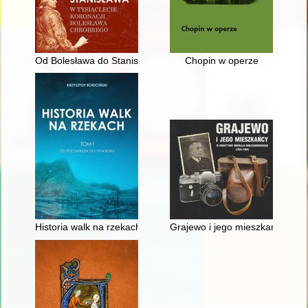
Od Bolesława do Stanisława : z dziejów monarchii polskiej 102
Chopin w operze
Historia walk na rzekach. T. 1,
Grajewo i jego mieszkańcy w o