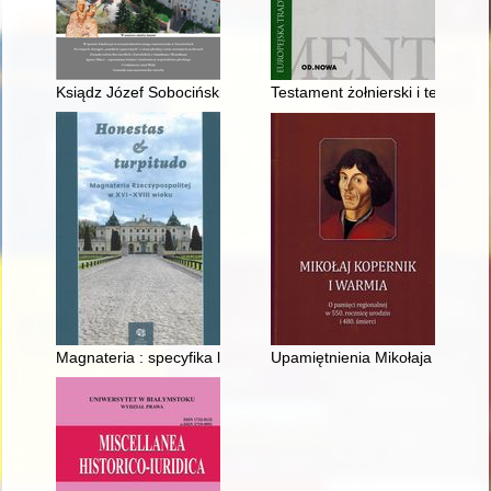
Ksiądz Józef Sobociński - proboszcz, który śmierci się nie lękał
Testament żołnierski i testamen
Magnateria : specyfika litewska
Upamiętnienia Mikołaja Koperni