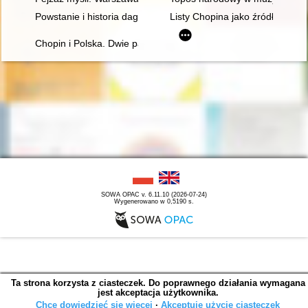
Powstanie i historia dagerotypowych wizerunków Fryderyka Ch
Listy Chopina jako źródło info
Chopin i Polska. Dwie pasje życia Gastona Belotti [1920-1985]
SOWA OPAC v. 6.11.10 (2026-07-24)
Wygenerowano w 0,5190 s.
Ta strona korzysta z ciasteczek. Do poprawnego działania wymagana
jest akceptacja użytkownika.
Chcę dowiedzieć się więcej
∙
Akceptuję użycie ciasteczek