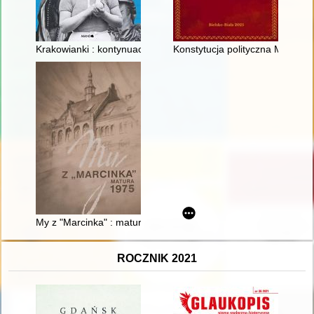
Krakowianki : kontynuacja : herstoryczne portrety niezwykłych 
Konstytucja polityczna Monarc
My z "Marcinka" : matura 1975
ROCZNIK 2021