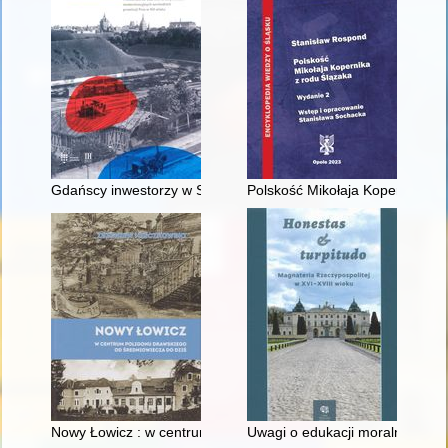
Gdańscy inwestorzy w Sopocie : prestiż finansowy i towarzyski
Polskość Mikołaja Kopernika z 
Nowy Łowicz : w centrum poligonu drawskiego od średniowiecz
Uwagi o edukacji moralnej synó