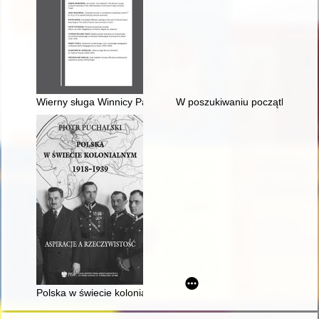
Wierny sługa Winnicy Pańskiej" ks. Tadeusz Pieczko (1936-19
W poszukiwaniu początków : his
Polska w świecie kolonialnym 1918-1939 : aspiracje a rzeczyw