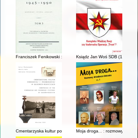
Franciszek Fenikowski : literacka osobowość powojennego pięt
Ksiądz Jan Woś SDB (1899-1973
Cmentarzyska kultur pomorskiej i przeworskiej w Głogowie-No
Moja droga... : rozmowy Arkadi