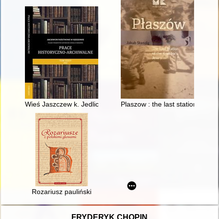
Wieś Jaszczew k. Jedlicza w świetle mapy Miega i tzw. Metryki 
Plaszow : the last station of Kr
Rozariusz pauliński
FRYDERYK CHOPIN