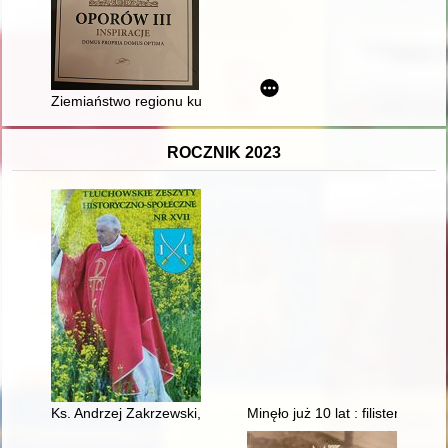
Ziemiaństwo regionu kutnowskiego w pracach Towarzystwa Ro
ROCZNIK 2023
Ks. Andrzej Zakrzewski, Sieć ochotniczych straży pożarnych w d
Minęło już 10 lat : filister Arko