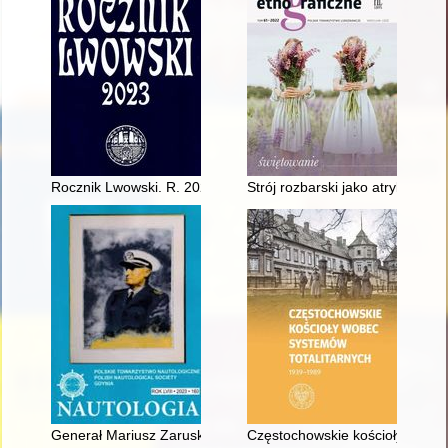
Rocznik Lwowski. R. 2023
Strój rozbarski jako atrybut św
Generał Mariusz Zaruski : wyjdźcie na morze, gdy tylko będzie
Częstochowskie kościoły wobec