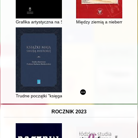
Grafika artystyczna na Śląsku Cieszyńskim
Między ziemią a niebem : grob
Trudne początki "księgarstwa socjalistycznego" : "Dom Książki" 
ROCZNIK 2023