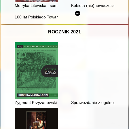
Metryka Litewska : sumariusz księgi dekretów 1589-1595 : sp
Kobieta (nie)nowoczesna : wize
100 lat Polskiego Towarzystwa Teologicznego 1924-2024 : przes
ROCZNIK 2021
Zygmunt Krzyżanowski : żyłem walczyłem 1902-1920
Sprawozdanie z ogólnopolskiej 