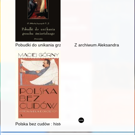
Pobudki do unikania grzechu śmiertelnego i kilka innych roz
Z archiwum Aleksandra Mardkowi
Polska bez cudów : historia dla dorosłych