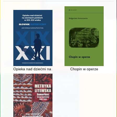
Opieka nad dziećmi na ziemiach polskich w XIX-XXI wieku : sło
Chopin w operze