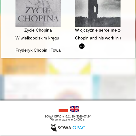
Życie Chopina
W ojczyźnie serce me zostało"
W wielkopolskim kręgu rodziny Fryderyka Chopina
Chopin and his work in the conte
Fryderyk Chopin i Towarzystwo Politechniczne Polskie w Pary
SOWA OPAC v. 6.11.10 (2026-07-24)
Wygenerowano w 0,4666 s.