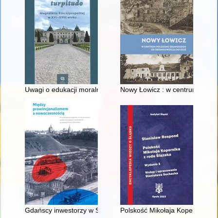
Uwagi o edukacji moralnej synów szlacheckich w XVI-wiecznej 
Nowy Łowicz : w centrum polig
Gdańscy inwestorzy w Sopocie : prestiż finansowy i towarzyski
Polskość Mikołaja Kopernika z 