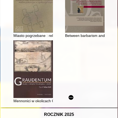
Miasto pogrzebane : relikty architektury średniowiecznej i no
Between barbarism and civilizat
Mennonici w okolicach Grudziądza w XVII wieku
ROCZNIK 2025