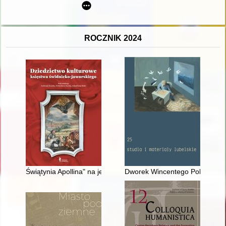
ROCZNIK 2024
Świątynia Apollina" na jeleniogórskim Helikonie w kontekście e
Dworek Wincentego Pola : repre