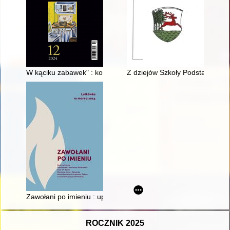
W kąciku zabawek" : konserwacja, eksponowanie i opracowan
Z dziejów Szkoły Podstawowej 
Zawołani po imieniu : upamiętnienie Stanisława i Marianny Si
ROCZNIK 2025