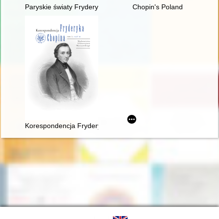
Paryskie światy Fryderyka Chopina [1810-1849]
Chopin's Poland
Korespondencja Fryderyka Chopina. T. 3 cz. 4