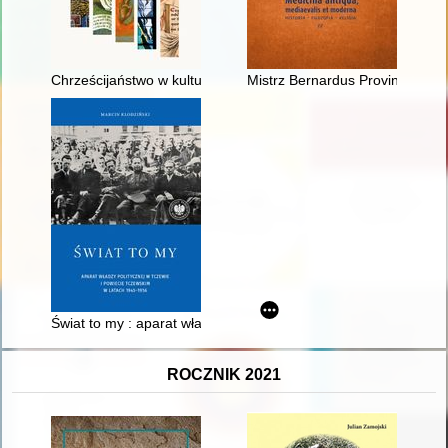
Chrześcijaństwo w kulturze : wybrane zagadnienia
Mistrz Bernardus Provincialis 
Świat to my : aparat władzy politycznej w Tczewie i powiecie 
ROCZNIK 2021