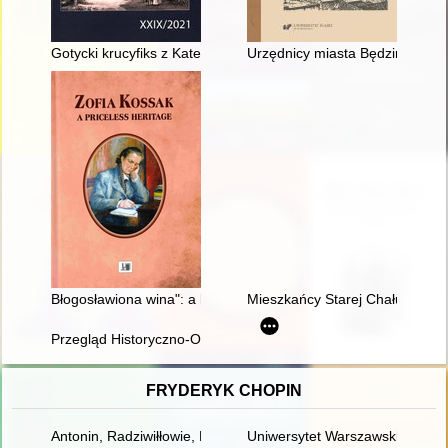
Gotycki krucyfiks z Katedry Trójcy Świętej w Chełmży = Gothic c
Urzędnicy miasta Będzina od X
Błogosławiona wina": a book - a story - a film : on several asp
Mieszkańcy Starej Chałupy w M
Przegląd Historyczno-Oświatowy" ma już 75 lat. Tworzą go ludzie
FRYDERYK CHOPIN
Antonin, Radziwiłłowie, Fryderyk Chopin [1810-1849]
Uniwersytet Warszawski i młod