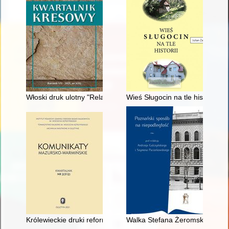
Włoski druk ulotny "Relacja z przybycia Jego Wysokości Króla
Wieś Sługocin na tle historii
Królewieckie druki reformacyjne w bibliotekach naukowych Ins
Walka Stefana Żeromskiego o po