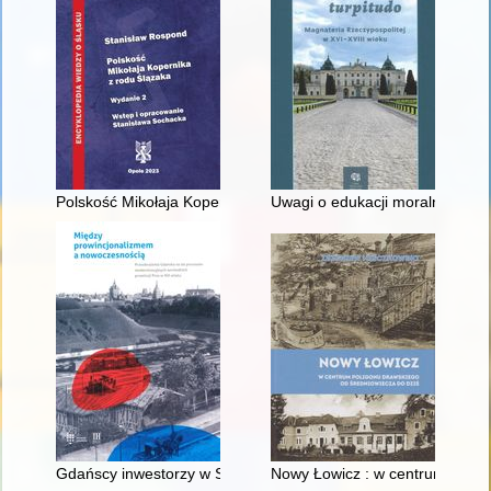
Polskość Mikołaja Kopernika z rodu Ślązaka
Uwagi o edukacji moralnej synó
Gdańscy inwestorzy w Sopocie : prestiż finansowy i towarzyski
Nowy Łowicz : w centrum polig