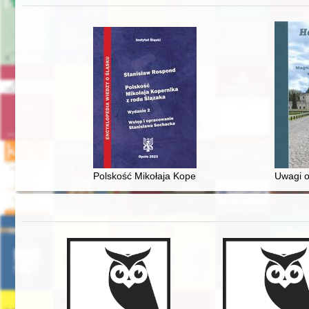
Polskość Mikołaja Kopernika z rodu Ślązaka
Uwagi o