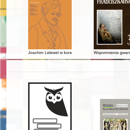
Joachim Lelewel w korespondencji z Cyprianem Daszk
Wspomnienia gward