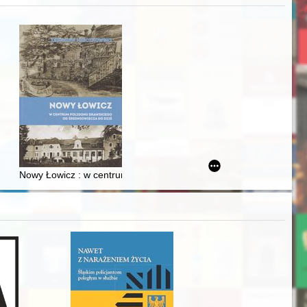
j
iż finansowy i towarzyski lokalnego mieszczaństwa w 2. poł. XIX w
Nowy Łowicz : w centrum poligonu drawskiego od średniowiecza d