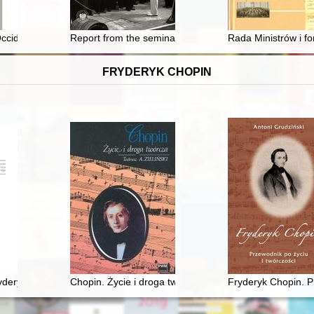
i oraz współpracy ustawodawcy, sądów i uniwersytetu
ccidentis : czasopismo historyczne = historický časopis. R. 13, nr 1 (2
Report from the seminar of the Polish-Georgian histor
Rada Ministrów i f
FRYDERYK CHOPIN
ario dedicata
deryka Chopina. T. 3 cz. 1,
Chopin. Życie i droga twórcza
Fryderyk Chopin. P