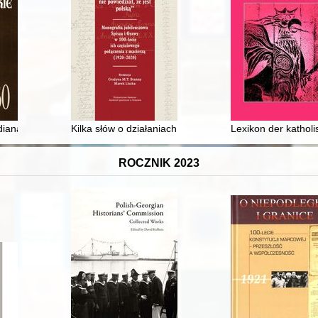
iewiczem
iana klasztoru bernardynów w Przeworsku, Władysława Włodyki OFM 
Kilka słów o działaniach budzicielskich Towarzystwa Pr
Lexikon der kathol
ROCZNIK 2023