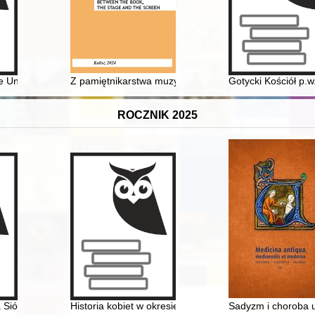
Uniwersytetu Poznańskiego: doc. dr hab.Wisława Knapowska - nauczyc
Z pamiętnikarstwa muzycznego : recepcja "Wspomnień" 
Gotycki Kościół p.
ROCZNIK 2025
m - szczycieńskim inspektorze szkolnym w latach 1945-1948
ióstr Służebnic Matki Dobrego Pasterza w Białymstoku przy ul. Elizy
Historia kobiet w okresie 1945-1989 : dokonania nauko
Sadyzm i choroba 