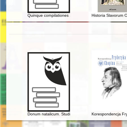
Quinque compilationes antiquae przykładem systematyk
Historia Slavorum O
Donum natalicum. Studia Thaddaeo Przybylski octogen
Korespondencja Fry