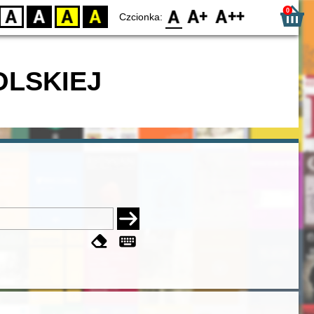
0
D
BW
YB
BY
F0
F1
F2
Czcionka:
OLSKIEJ