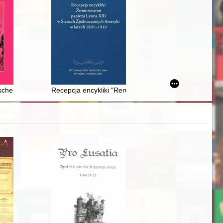
z okresu wojny, 1939-1941
zyjaciół Orawy
ischen Bischöfe im Polen des Goldenen Zeitalters 1500-1600 - recenzja
Recepcja encykliki "Rerum novarum" papieża Leona X