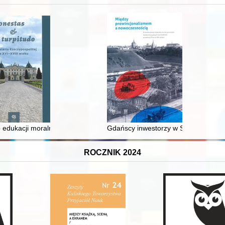
 edukacji moralnej synów szlacheckich w XVI-wiecznej Rzeczypospolite
Gdańscy inwestorzy w Sopocie : prest
ROCZNIK 2024