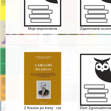
Moje wspomnienia
Zapomniane uczone 
Z Kresów po kresy : rzecz o Stanisławie Żenczykowski
Dom Zgromadzenia S