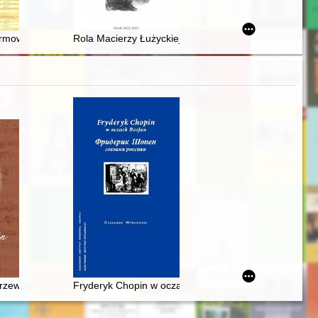
023)
ians' commission : november 22-26, Tbilisi 2019
ormowanie się administracji rządowej
Rola Macierzy Łużyckiej w budzeniu świadomości narodow
rzewodnik po życiu i twórczości
Fryderyk Chopin w oczach Rosjan. Antologia. Friderik