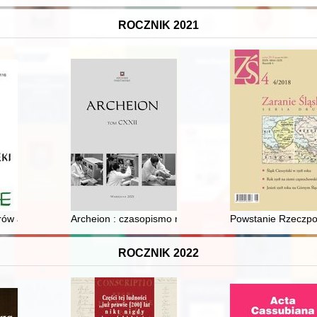
ROCZNIK 2021
iorów archiwalnych bazyliańskich klasztorów w świetle wizytacji (1799-18
Archeion : czasopismo naukowe poświęcone sprawom 
Powstanie Rzeczposp
ROCZNIK 2022