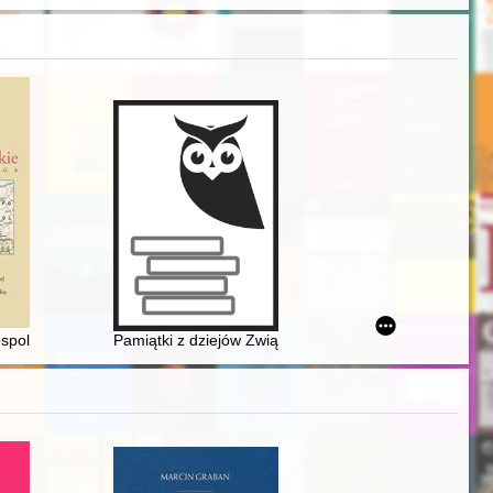
24)
archiwalnym. Tom 122 (2021)
olitej Polskiej a stosunki czechosłowacko-polskie w latach 1918-1920 
Pamiątki z dziejów Związku Nauczycielstwa Polskiego