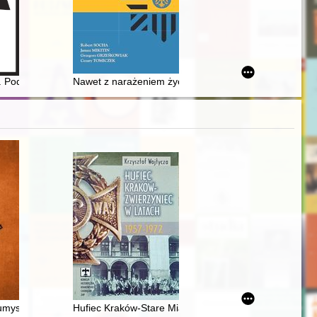
ielka i historyczka (7.06.1889-8.05.1956)
Kazimierza Wiłkomirskiego w listach od przyjaciół
w. Podwyższenia Krzyża Świętego w Przezmarku : geneza formy i anal
Nawet z narażeniem życia : śląskim policjantom poleg
 Orzeszkowej 5 w latach 1925-2025
we, upowszechnianie badań, perspektywy i postulaty = The history of w
umysłowa w środowisku magnackim dawnej Rzeczypospolitej : casus W
Hufiec Kraków-Stare Miasto w latach 1957-1972