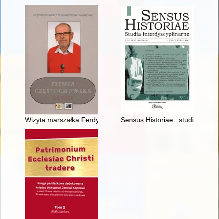
Wizyta marszałka Ferdynanda Focha w Częstochowie
Sensus Historiae : studia interd