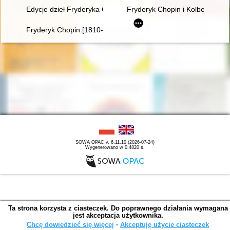
Edycje dzieł Fryderyka Chopina w warszawskiej oficynie Gebet
Fryderyk Chopin i Kolbergowie.
Fryderyk Chopin [1810-1949]
SOWA OPAC v. 6.11.10 (2026-07-24)
Wygenerowano w 0,4820 s.
Ta strona korzysta z ciasteczek. Do poprawnego działania wymagana
jest akceptacja użytkownika.
Chcę dowiedzieć się więcej
∙
Akceptuję użycie ciasteczek