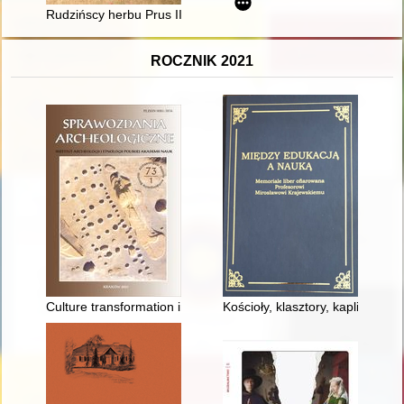
Rudzińscy herbu Prus III z ziemi ciechanowskiej w archiwaliach
ROCZNIK 2021
Culture transformation in Targowisko microregion : trends of 
Kościoły, klasztory, kaplice : k