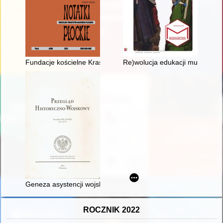
Fundacje kościelne Krasińskich na Mazowszu : zarys problema
Re)wolucja edukacji muzealnej
Geneza asystencji wojskowej w II Rzeczypospolitej
ROCZNIK 2022