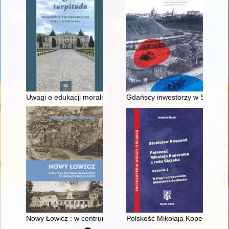
Uwagi o edukacji moralnej synów szlacheckich w XVI-wiecznej 
Gdańscy inwestorzy w Sopocie :
Nowy Łowicz : w centrum poligonu drawskiego od średniowiecz
Polskość Mikołaja Kopernika z 