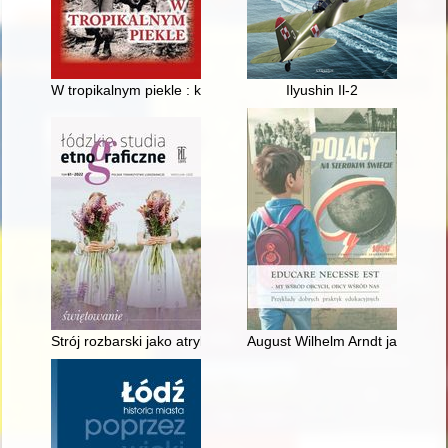
W tropikalnym piekle : kampania 1. Dywizji Piechoty Morskiej
Ilyushin Il-2
Strój rozbarski jako atrybut świętowania Bożego Ciała = Rozbar
August Wilhelm Arndt jako przyk