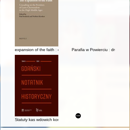
expansion of the faith : crusading on the frontiers of Latin Ch
Parafia w Powierciu : droga : od
Statuty kas wdowich korporacji murarzy, kamieniarzy i rzeźbiarz