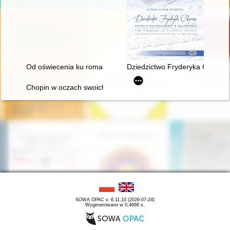
Od oświecenia ku romantyzmowi i dalej... Autorzy, dzieła, czytel
Dziedzictwo Fryderyka Chopina
Chopin w oczach swoich uczniów
SOWA OPAC v. 6.11.10 (2026-07-24)
Wygenerowano w 0,4668 s.