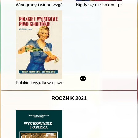
Winogrady i winne wzgórza : uprawa i produkcja wina na śred
Nigdy się nie bałam : prawdziwa 
Polskie i wyjątkowe piwo grodziskie : siedem wieków ikony pi
ROCZNIK 2021