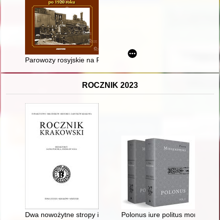
Parowozy rosyjskie na PKP po 1920 roku
ROCZNIK 2023
Dwa nowożytne stropy i ich dekoracje w kamienicy Arcybractwa
Polonus iure politus mores patr