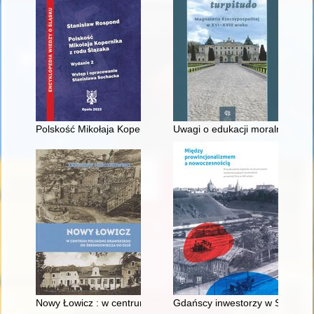
Polskość Mikołaja Kopernika z rodu Ślązaka
Uwagi o edukacji moralnej synó
Nowy Łowicz : w centrum poligonu drawskiego od średniowiecz
Gdańscy inwestorzy w Sopocie :