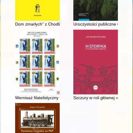
Dom zmarłych" z Chodlika, gm. Karczmiska, woj. lubelskie : prz
Uroczystości publiczne w Wiln
Wernisaż filatelistyczny : poczta samolotowa : informator
Szczury w roli głównej = Rats a