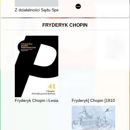
Z działalności Sądu Specjalnego w Tarnopolu (Sondergericht Ta
FRYDERYK CHOPIN
Fryderyk Chopin i Łesia Ukrainka : per me
Fryderyk] Chopin [1810-1849]. 