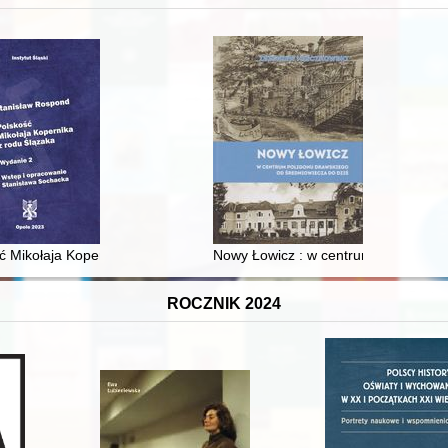
XVI-wiecznej Rzeczypospolitej
ć Mikołaja Kopernika z rodu Ślązaka
Nowy Łowicz : w centrum poligonu dr
ROCZNIK 2024