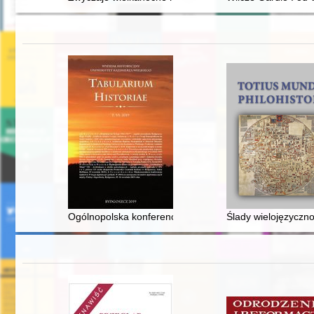
Ogólnopolska konferencja naukowa z cyklu „Architektura
Ślady wielojęzyczn