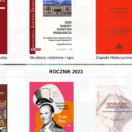
jciech Roszkowski jako aktor historii i teraźniejszości
szlachty a stanowe powinności rycerskie w świetle staropolskiej poezji z
Struktury rodzinne i społeczno-demograficzne szlachty
Zapiski Historyczne
ROCZNIK 2023