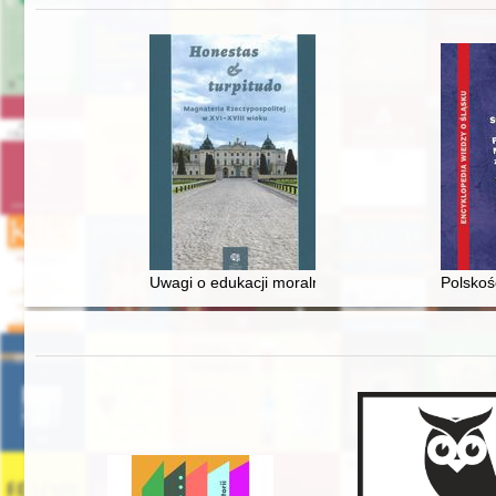
Uwagi o edukacji moralnej synów szlacheckich w 
Polskoś