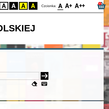
0
D
BW
YB
BY
F0
F1
F2
Czcionka:
OLSKIEJ