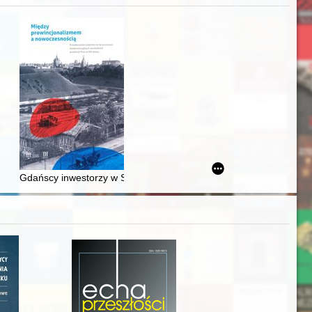
awskiego od średniowiecza do dziś
Gdańscy inwestorzy w Sopocie : prestiż finansowy i towarzyski lo