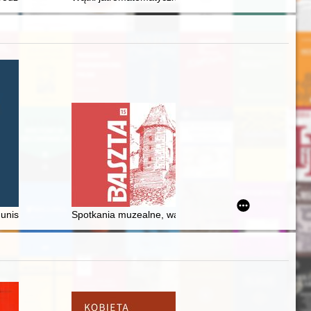
ułki, ochronki w XIX i w 1. połowie XX wieku (Kujawsko-Pomorskie Centr
 siedmioletniej
munistycznego na Górnym Śląsku (1918-1924)
Spotkania muzealne, warsztaty, konkursy