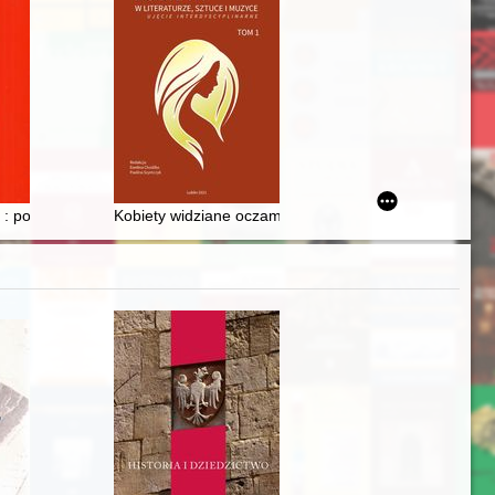
iemiańskiej
 zaściankowej na Grodzienszczyźnie w latach trzydziestych i sześćdzie
 : poświęcone historii Pomorza i krajów bałtyckich. T. 87, z. 3 (2022) 
Kobiety widziane oczami polskich turpistów : analiz