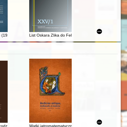
h Wado Emerson i inni
mu ze szkołą w okresie II RP
(1924-2005) i jego prace historyczno-oświatowe
List Oskara Zlika do Felixa Edouarda Guérin-Ménevilla
olskiego
urodzin Profesora Andrzeja Stelmachowskiego (1925-2025) : wydanie 
Wątki jatromatematyczne w "Introductorium astrolog