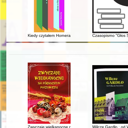
Kiedy czytałem Homera, wszyscy wydawali mi się gigant
Czasopismo "Głos S
Zwyczaje wielkanocne na północnym Mazowszu
Wilcze Gardło : od