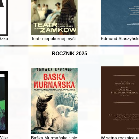
ami : bezczasowość arcydzieła, ograniczenia płynące z historii - Ralp
zkoły i Rodziny" (1925-1926) źródłem do rozważań nad współpracą do
Teatr niepokornej myśli i wyobraźni : jestem Zamkow
Edmund Staszyński 
ROCZNIK 2025
 Wilka do Paryżewa
Baśka Murmańska : niezwykła niedźwiedzica Wojska P
W setną rocznicę 