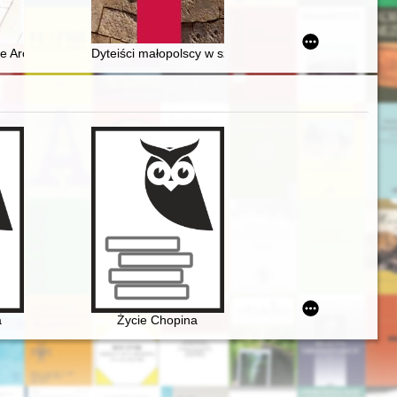
 trenerów grających w Pogoni Szczecin na szczeblu centralnym oraz pr
e Archiwum Państwowego w Lesznie i ich znaczenie do badań nad hist
Dyteiści małopolscy w sztambuchu Wacława Parmenid
pin na Mazowszu płockim, ziemi dobrzyńskiej i Pomorzu
a
Życie Chopina