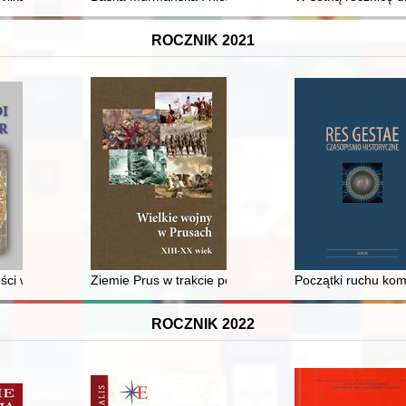
ROCZNIK 2021
 Miast” VII - Architektura w służbie potrzebujących - szpitale, przyt
ości w społeczeństwie Polski wczesnośredniowiecznej
Ziemie Prus w trakcie polskiej wojny sukcesyjnej i wojny
Początki ruchu ko
ROCZNIK 2022