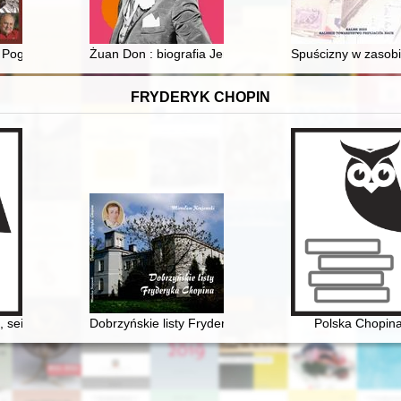
ię Pogoni 1948-2023 : leksykon wszystkich zawodników, zawodniczek i
Żuan Don : biografia Jeremiego Przybory
Spuścizny w zasobi
FRYDERYK CHOPIN
 sein Werk, seine Zeit
Dobrzyńskie listy Fryderyka F. Chopina. Fryderyk Cho
Polska Chopin