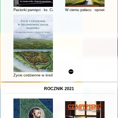
Paciorki pamięci : ks. Czesław Cofta - droga do męczeństwa
W cieniu pałacu : opowieść o 
Życie codzienne w średniowiecznym Santoku : od drugiej połow
ROCZNIK 2021