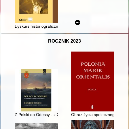
Dyskurs historiograficzny wokół służby wojskowej Tadeusza Koś
ROCZNIK 2023
Z Polski do Odessy - z Odessy do Polski : Roman Chojnacki i 
Obraz życia społecznego w Dąbi