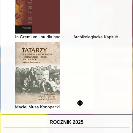
In Gremium : studia nad historią, kulturą i polityką. T. 18 (2024
Archikolegiacka Kapituła Łęczyc
Maciej Musa Konopacki - wileński Tatar z Wybrzeża
ROCZNIK 2025