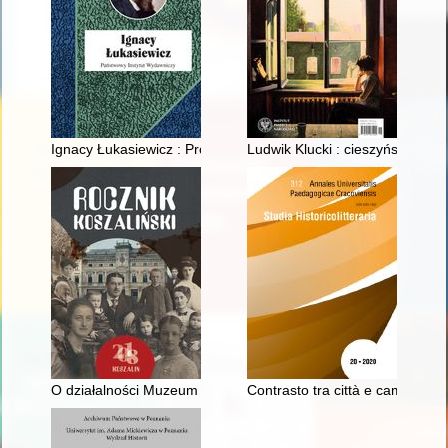
Ignacy Łukasiewicz : Prometeusz na ludzką miarę
Ludwik Klucki : cieszyński pansl
O działalności Muzeum Regionalnego w Bobolicach w 2018 r
Contrasto tra città e campagna n