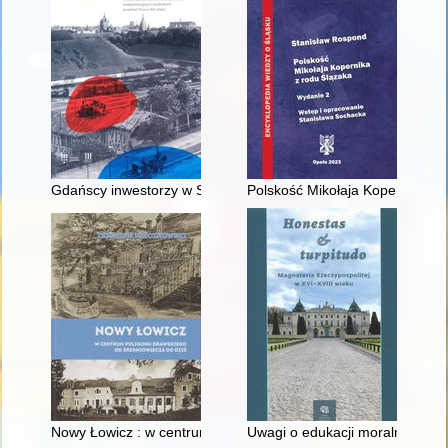
Gdańscy inwestorzy w Sopocie : prestiż finansowy i towarzyski
Polskość Mikołaja Kopernika z 
Nowy Łowicz : w centrum poligonu drawskiego od średniowiecz
Uwagi o edukacji moralnej synó