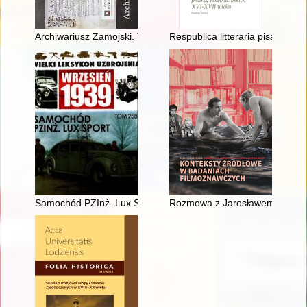
Archiwariusz Zamojski. T. 19 (2021)
Respublica litteraria pisarzy no
Samochód PZInż. Lux Sport
Rozmowa z Jarosławem Czembrows