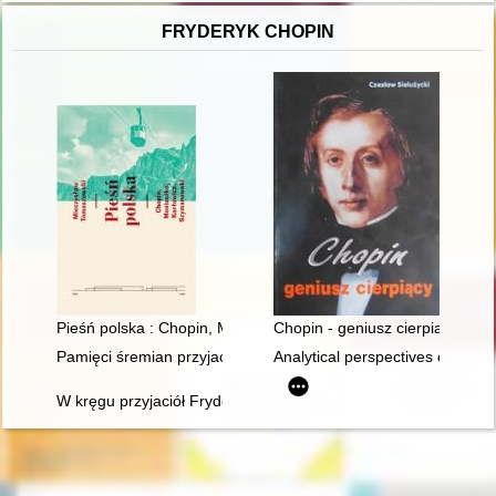
FRYDERYK CHOPIN
Pieśń polska : Chopin, Moniuszko, Karłowicz, Szymanowski : st
Chopin - geniusz cierpiący
Pamięci śremian przyjaciół Fryderyka Chopina oraz miłośników
Analytical perspectives on the 
W kręgu przyjaciół Fryderyka Chopina - doktor Jan Matuszyńs