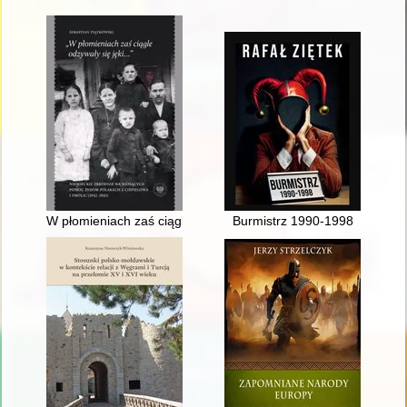
W płomieniach zaś ciągle odzywały się jęki..." : niemieckie z
Burmistrz 1990-1998