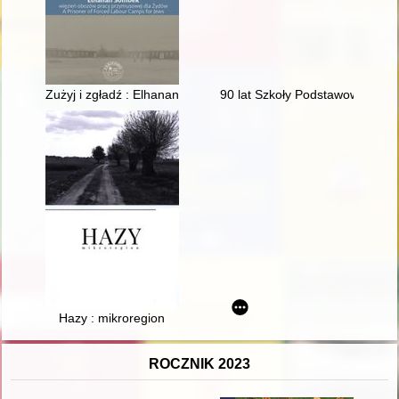
Zużyj i zgładź : Elhanan Sombek, więzień obozów pracy przym
90 lat Szkoły Podstawowej w R
Hazy : mikroregion
ROCZNIK 2023