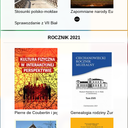
Stosunki polsko-mołdawskie w kontekście relacji z Węgrami i T
Zapomniane narody Europy
Sprawozdanie z VII Białostockiej Letniej Szkoły Historii Kobiet 
ROCZNIK 2021
Pierre de Coubertin i jego olimpijska scena
Genealogia rodziny Żurkowskic