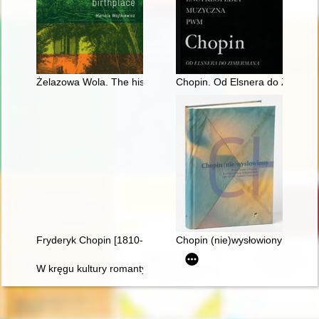
Żelazowa Wola. The history of Chopin's birthplace
Chopin. Od Elsnera do Zimer
Fryderyk Chopin [1810-1849]
Chopin (nie)wysłowiony : wokół
W kręgu kultury romantycznej. W 200-lecie urodzin Fryderyka 