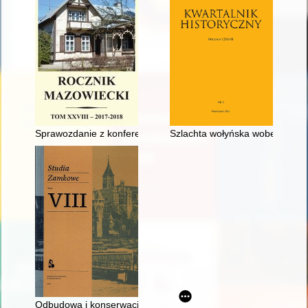
Sprawozdanie z konferencji naukowej "Oświata i szkolnictwo na
Szlachta wołyńska wobec agresj
Odbudowa i konserwacja zamku w Malborku w latach 1961-20