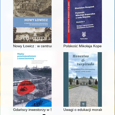
Nowy Łowicz : w centrum poligonu drawskiego od średniowiecz
Polskość Mikołaja Kopernika z 
Gdańscy inwestorzy w Sopocie : prestiż finansowy i towarzyski
Uwagi o edukacji moralnej synó