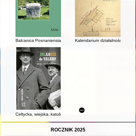
Balcanica Posnaniensia : acta et studia. [T.] 31 (2024)
Kalendarium działalności Towar
Celtycka, wiejska, katolicka : Irlandia w myśli politycznej Éamo
ROCZNIK 2025