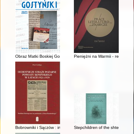
Obraz Matki Boskiej Gostyńskiej z 1540 roku : problematyka hi
Pieniężni na Warmii - recenzja]
Bobrowniki i Sączów : inwentarze dóbr z XVII, XVIII i XIX w. : 
Stepchildren of the shtetl : th