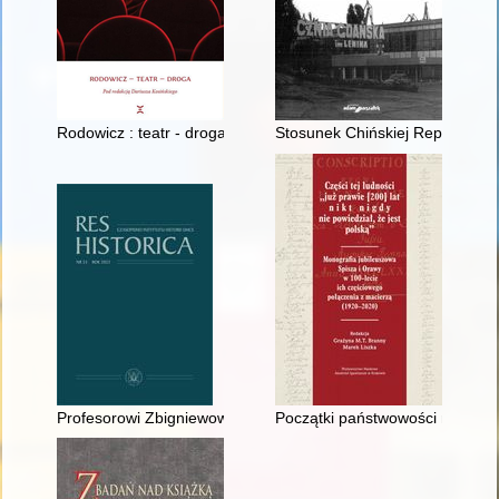
Rodowicz : teatr - droga
Stosunek Chińskiej Republiki L
Profesorowi Zbigniewowi Zaporowskiemu w siedemdziesiątą ro
Początki państwowości niepodle