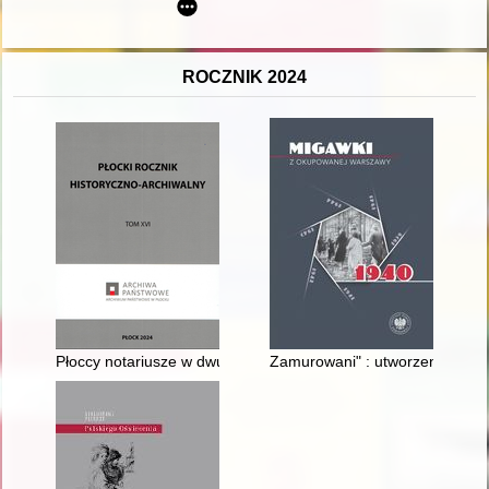
ROCZNIK 2024
Płoccy notariusze w dwudziestoleciu międzywojennym - recenz
Zamurowani" : utworzenie gett