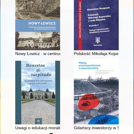
Nowy Łowicz : w centrum poligonu drawskiego od średniowiecz
Polskość Mikołaja Kopernika z 
Uwagi o edukacji moralnej synów szlacheckich w XVI-wiecznej 
Gdańscy inwestorzy w Sopocie :