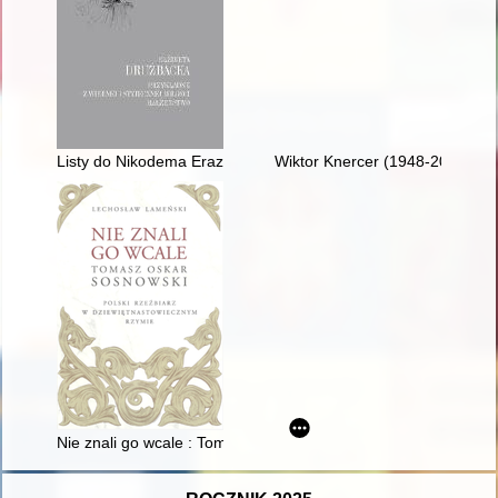
Listy do Nikodema Erazma Iwanowskiego 1887-1889
Wiktor Knercer (1948-2023) : 
Nie znali go wcale : Tomasz Oskar Sosnowski : polski rzeźbia