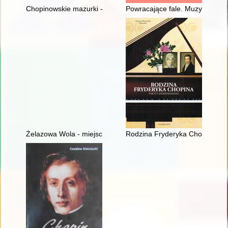
Chopinowskie mazurki - czyli folklor a pojęcie muzyki narodowe
Powracające fale. Muzyka pols
Żelazowa Wola - miejsce urodzenia Fryderyka Chopina
Rodzina Fryderyka Chopina. Fa