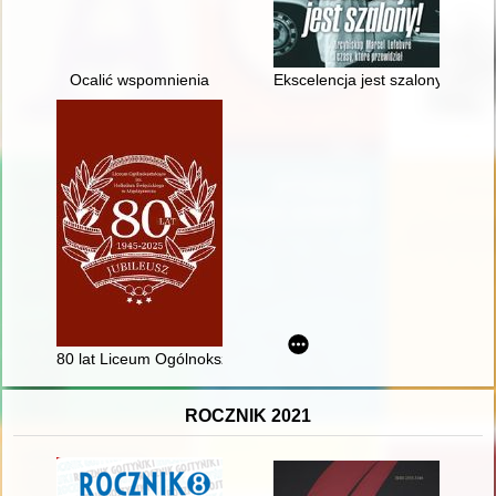
Ocalić wspomnienia
Ekscelencja jest szalony! : arcy
80 lat Liceum Ogólnokształcącego im. Heliodora Święcickiego
ROCZNIK 2021