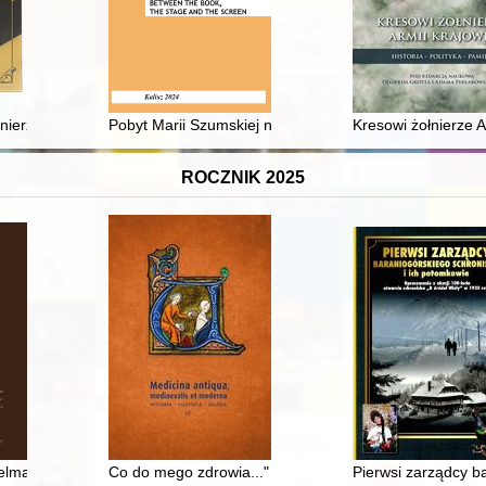
nierza piechoty c.k. armii
Pobyt Marii Szumskiej na pensji Heleny Semadeniowej 
Kresowi żołnierze Ar
ROCZNIK 2025
Fizycznego : pamiątkowy album absolwentów - rocznik 1975
elmachowski : (biografia naukowa, działalność społeczno-polityczna, d
Co do mego zdrowia..." : wyjazdy do uzdrowisk rodziny
Pierwsi zarządcy ba