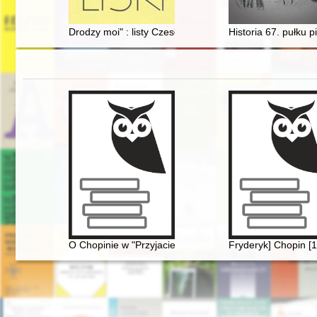
Drodzy moi" : listy Czesława Słubickiego do rodziny
Historia 67. pułku p
O Chopinie w "Przyjacielu Ludu" (1836)
Fryderyk] Chopin [