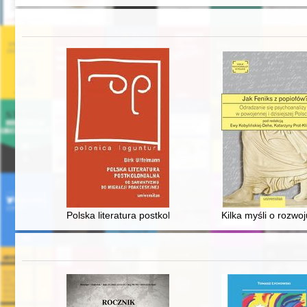
Polska literatura postkolonialna : od sarmatyzmu do mi
Kilka myśli o rozwo