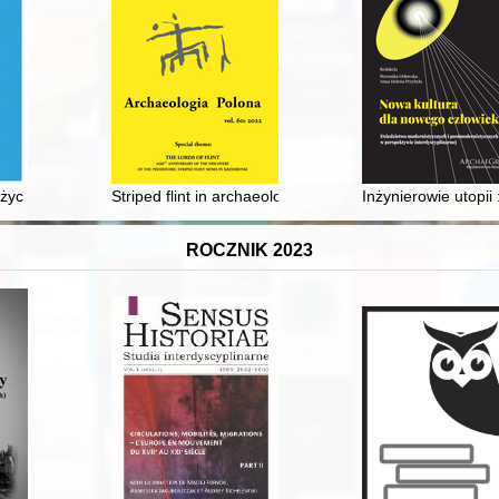
w latach 2020-2021
ężyc
Striped flint in archaeological materials around the out
Inżynierowie utopi
ROCZNIK 2023