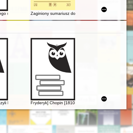
67. p.p
ns entre l'Europe occidentale et la Pologne aux XVIIe-XVIIIe siècles
iego samorządu powiatowego. T. 2,
Zaginiony sumariusz dokumentów miasta Krakowa z 1
enia
czyli Fryderyk Chopin i powstańcy listopadowi w karykaturach Józefa 
Fryderyk] Chopin [1810-1849]. Życie i droga twórcza