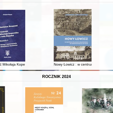
 i towarzyski lokalnego mieszczaństwa w 2. poł. XIX w
ć Mikołaja Kopernika z rodu Ślązaka
Nowy Łowicz : w centrum poligonu dr
ROCZNIK 2024