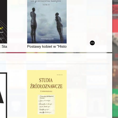
crops of the Kraków-Częstochowa striped flint variety
i : Stanisław Brzozowski i Aleksander Świętochowski wobec ucieleśnieni
Postawy kobiet w "Historiach Kościelnych" Sokratesa