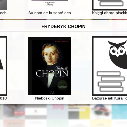
iechoty : (9. pułku Strzelców Wielkopolskich) : praca zbiorowa oficerów 
Au nom de la santé des femmes : circulation des médeci
Księgi obrad płock
FRYDERYK CHOPIN
1810-1849] i George Sand [1804-1876] miłość nie od pierwszego wejrz
Nieboski Chopin
Bazgrze iak Kura" 