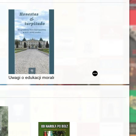
awskiego od średniowiecza do dziś
Uwagi o edukacji moralnej synów szlacheckich w XVI-wiecznej Rze