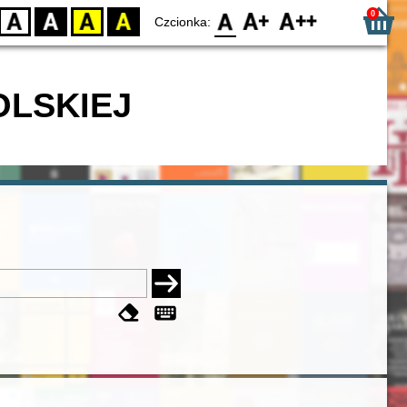
0
D
BW
YB
BY
F0
F1
F2
Czcionka:
OLSKIEJ