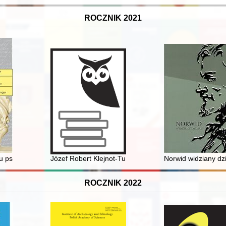
ROCZNIK 2021
gracji poakcesyjnej
ju psychoanalizy w Polsce w latach 1990-2020
Józef Robert Klejnot-Turski (1889-1958) - pierwszy wy
Norwid widziany dzi
ROCZNIK 2022