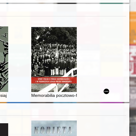
kładowca Szkoły Morskiej w Tczewie, prezes i współtwórca Polskiego Zw
siaj : praca zbiorowa
Memorabilia pocztowo-filatelistyczne z okresu przed pr