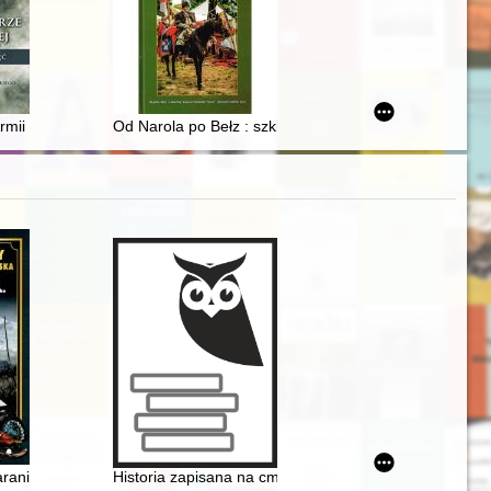
w Kaliszu
mii Krajowej : historia - polityka - pamięć
Od Narola po Bełz : szkice historyczne i literackie
okonania)
 Wielopolskich w XIX oraz pierwszej połowie XX wieku
raniogórskiego schroniska i ich potomkowie : opracowanie z okazji 100
Historia zapisana na cmentarnych kamieniach : cmen