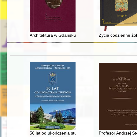
Architektura w Gdańsku w latach 1793-1814
Życie codzienne żoł
50 lat od ukończenia studiów w Akademii Wychowania 
Profesor Andrzej St