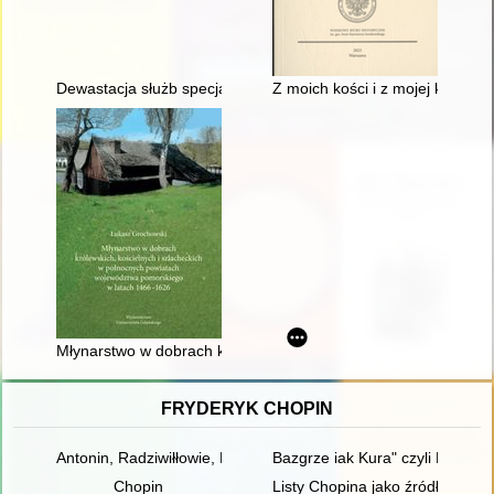
Dewastacja służb specjalnych RP : ze zdradą w tle
Z moich kości i z mojej krwi pow
Młynarstwo w dobrach królewskich, kościelnych i szlachecki
FRYDERYK CHOPIN
Antonin, Radziwiłłowie, Fryderyk Chopin [1810-1849]
Bazgrze iak Kura" czyli Fryder
Chopin
Listy Chopina jako źródło info