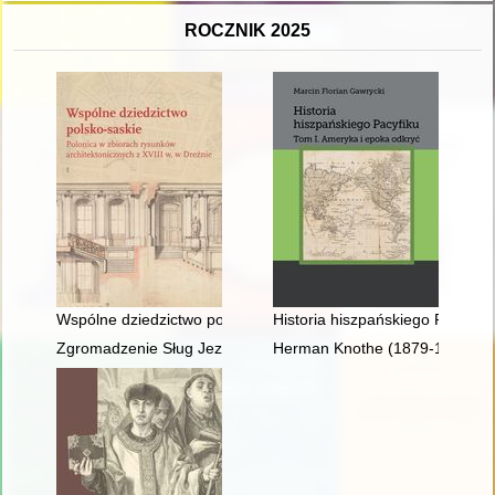
ROCZNIK 2025
Wspólne dziedzictwo polsko-saskie : polonica w zbiorach rysunk
Historia hiszpańskiego Pacyfiku.
Zgromadzenie Sług Jezusa w latach 1945-1989
Herman Knothe (1879-1961) : tw