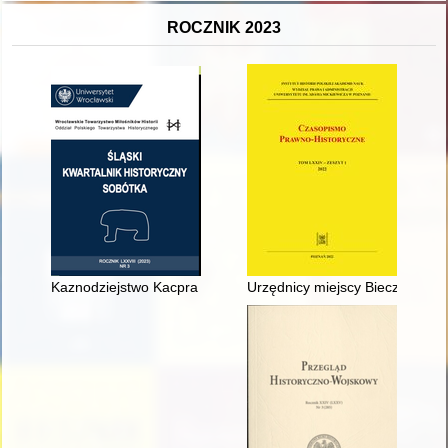
ROCZNIK 2023
Kaznodziejstwo Kacpra Balsama na tle przepowiadania wybrany
Urzędnicy miejscy Biecza do 17