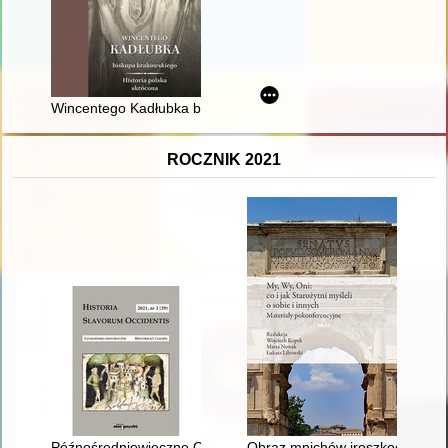
Wincentego Kadłubka biskupa krakowskiego Historia polska s
ROCZNIK 2021
Późnośredniowieczne Czechy z polskiej perspektywy, czyli Bogu
Obraz mnichów iroszkockich na 