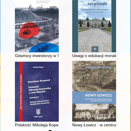
Gdańscy inwestorzy w Sopocie : prestiż finansowy i towarzyski
Uwagi o edukacji moralnej synó
Polskość Mikołaja Kopernika z rodu Ślązaka
Nowy Łowicz : w centrum polig