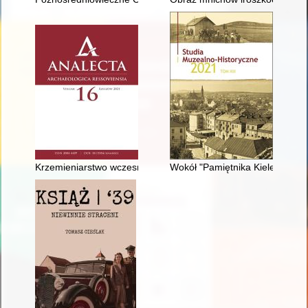
Krzemieniarstwo wczesnobrązowe w Małopolsce w świetle anali
Wokół "Pamiętnika Kieleckiego"