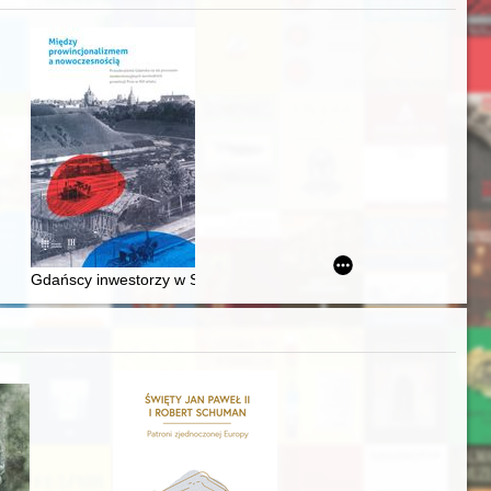
awskiego od średniowiecza do dziś
Gdańscy inwestorzy w Sopocie : prestiż finansowy i towarzyski lo