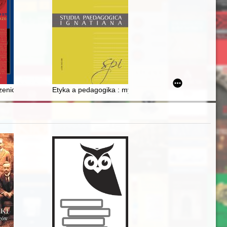
niowy 1914 r. w listach kapitana Edwarda Hulse’a = The Christmas tru
Etyka a pedagogika : myśl pedagogiczna Jacka Woronie