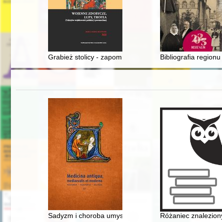
Grabież stolicy - zapomniany wątek z dziejów Powstan
Bibliografia region
Sadyzm i choroba umysłowa w środowisku magnackim d
Różaniec znalezion