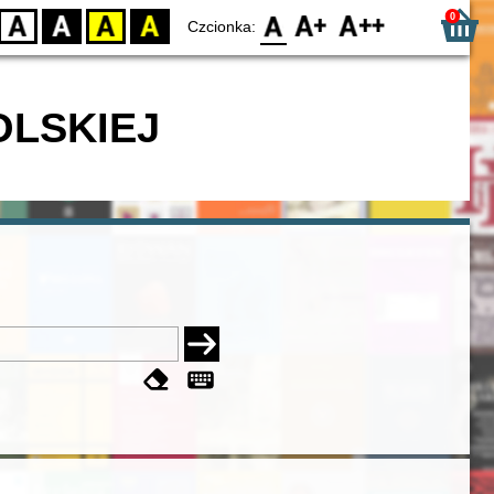
0
D
BW
YB
BY
F0
F1
F2
Czcionka:
OLSKIEJ