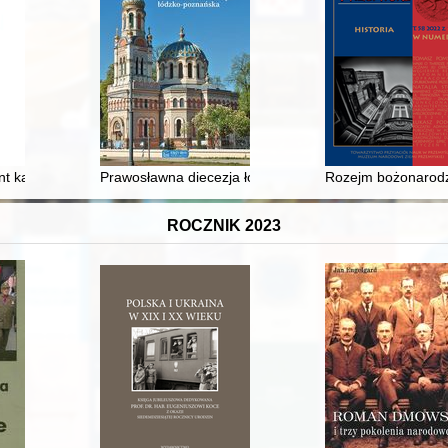
istycznej w społeczeństwie ówczesnej Czechosłowacji
t karolińskiego lekcjonarza z przełomu VIII i IX wieku
Prawosławna diecezja łódzko-poznańska
Rozejm bożonarodze
ROCZNIK 2023