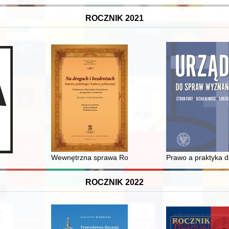
ROCZNIK 2021
 dzisiaj
o
Wewnętrzna sprawa Rosji" (?) : Niemcy i pierwsza wo
Prawo a praktyka d
ROCZNIK 2022