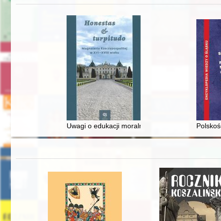
Uwagi o edukacji moralnej synów szlacheckich w 
Polskoś