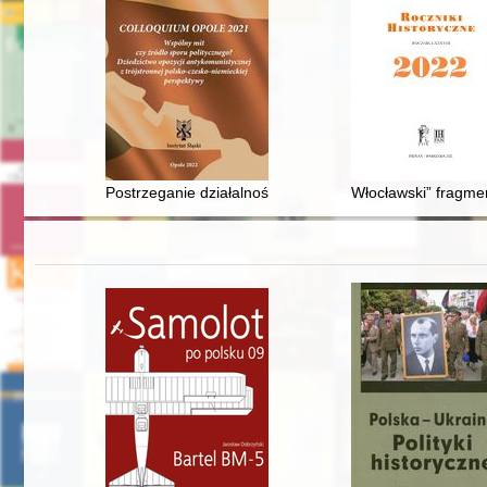
Postrzeganie działalności polskiej opozycji antykomun
Włocławski” fragmen