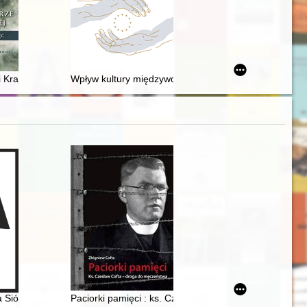
otyzmu i zainteresowania historią w Polsce
i Krajowej
Wpływ kultury międzywojennych Wadowic na kształtowa
ieku
rale Mieczysławie Smorawińskim
ej w Kielcach 1945-2025
ióstr Służebnic Matki Dobrego Pasterza w Białymstoku przy ul. Elizy
Paciorki pamięci : ks. Czesław Cofta - droga do męcz