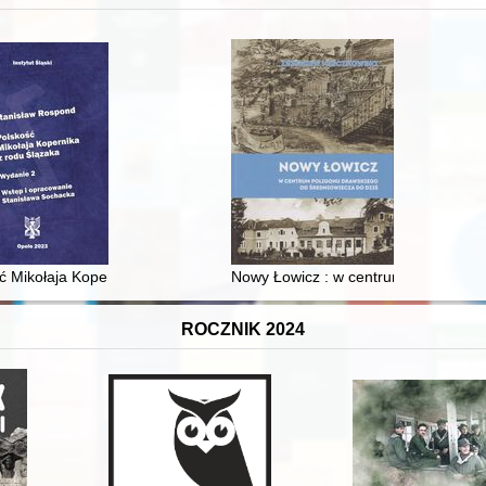
XVI-wiecznej Rzeczypospolitej
ć Mikołaja Kopernika z rodu Ślązaka
Nowy Łowicz : w centrum poligonu dr
ROCZNIK 2024