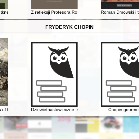
ìtknennâ dvoh ìstoričnih polìtik
Z refleksji Profesora Romana Wapińskiego o historii i
Roman Dmowski i t
FRYDERYK CHOPIN
 of Frédéric Chopin
Dziewiętnastowieczne transkrypcje utworów Fryderyka 
Chopin gourme