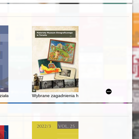
jna czeczeńska
ziałania organów władzy wyznaniowej wobec Kościoła katolickiego w Kr
Wybrane zagadnienia historyczno-ikonograficzno-konser