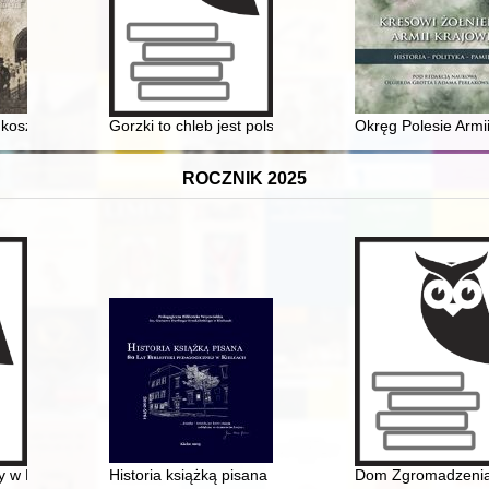
ia Warszawskiego
u koszalińskiego w wyborze : (1 stycznia 2023 - 31 grudnia 2023)
Gorzki to chleb jest polskość?" : raport na temat patri
Okręg Polesie Armi
ROCZNIK 2025
awnej Rzeczypospolitej : casus Warszyckich herbu Awdaniec w XVII w
y w Katyniu : wspomnienia o księdzu Janie Leonie Ziółkowskim i gene
Historia książką pisana : 80 lat Biblioteki Pedagogiczn
Dom Zgromadzenia S