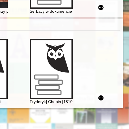
 problemach związanych z jej uprawianiem
rzy pokolenia narodowców
Serbacy w dokumencie z 1720 roku
Chopina. Aspekty historyczne, teoretyczne i estetyczne
t
Fryderyk] Chopin [1810-1849]. Życie i droga twórcza