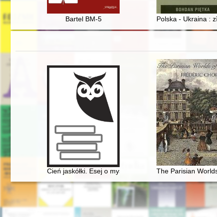
Bartel BM-5
Polska - Ukraina : z
Cień jaskółki. Esej o myślach Chopina
The Parisian Worlds