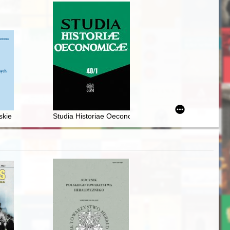
owym Przeglądzie Prawniczym"
 mecenatu kulturalnego, naukowego i społecznego
skie 1919-2020 : rozwój demograficzny
Studia Historiae Oeconomicae. Vol. 40, [pt.] 1 (2022)