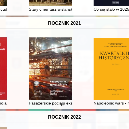
waliach : przasnyskie ziemskie wieczyste. T. 7
h cudów
Stary cmentarz wiślański. T. 1,
Co się stało w 102
ROCZNIK 2021
udiach w Lejdzie
Pasażerskie pociągi ekspresowe w Polsce : rozwój i ewo
Napoleonic wars - 
ROCZNIK 2022