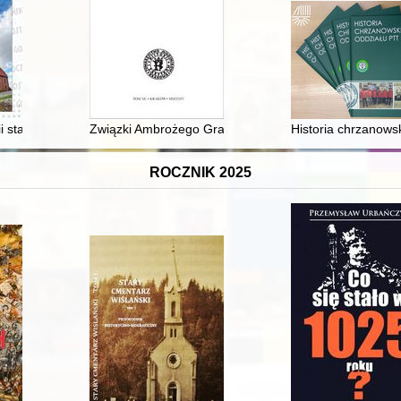
i starogostyńskiej. (Cz. 4),
Związki Ambrożego Grabowskiego z Towarzystwem N
Historia chrzanows
ROCZNIK 2025