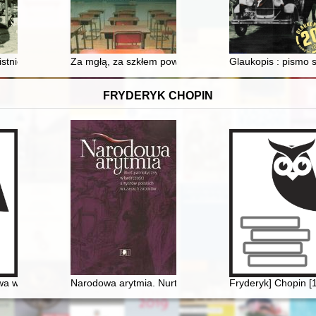
e istnieją... : rozważania wokół monografii Marceliny Jakimowicz, Świat,
Za mgłą, za szkłem powiększającym" = "In a blurr, beh
Glaukopis : pismo 
FRYDERYK CHOPIN
a w polskiej i rosyjskiej kulturze muzycznej II połowy XIX wieku w aspe
Narodowa arytmia. Nurt patriotyczny w twórczości art
Fryderyk] Chopin [