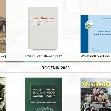
lera bośniacko-hercegowińska rzeczywistość kolejowa
 wojskowego w czasach Edwarda Gierka w świetle artykułów w "Wojsk
Dzieło Stanisława Staszica w Warszawie jako przykład
Województwo lubel
ROCZNIK 2023