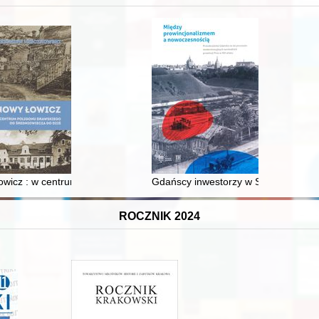
wicz : w centrum poligonu drawskiego od średniowiecza do dziś
Gdańscy inwestorzy w Sopocie : prest
ROCZNIK 2024