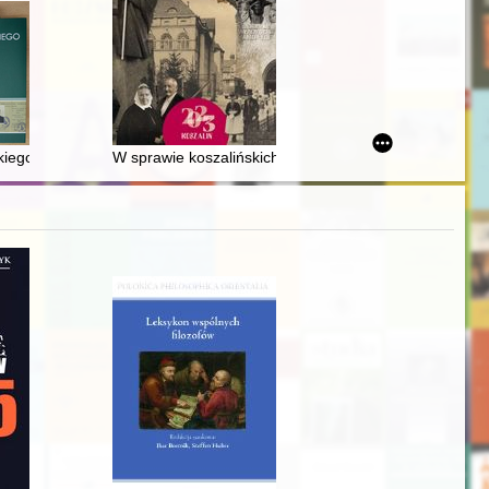
aukowym Krakowskim
kiego oddziału PTT
W sprawie koszalińskich procesów o czary z lat 1620-