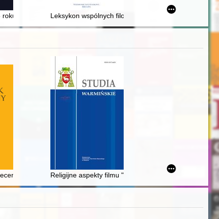
5 roku?
Leksykon wspólnych filozofów
lucja po II wojnie światowej = Passenger express trains in Poland : de
recenzja]
Religijne aspekty filmu "Historia o proroku Eliaszu z W