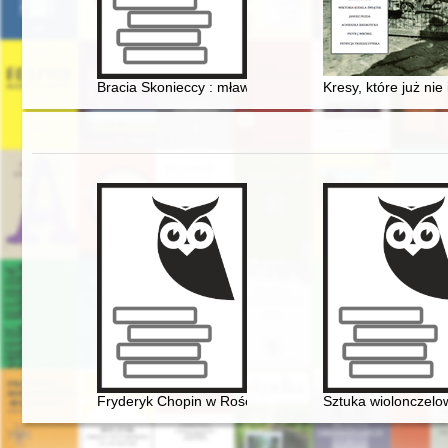
Bracia Skonieccy : mławscy komuniści
Kresy, które już ni
Fryderyk Chopin w Rościszewie
Sztuka wiolonczelow