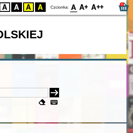
0
D
BW
YB
BY
F0
F1
F2
Czcionka:
OLSKIEJ