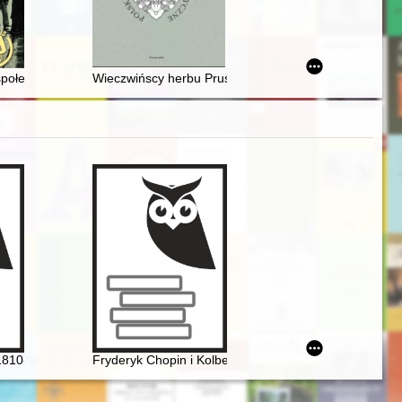
 który już nie istnieje : polskie i ukraińskie opowieści biograficzne (
ind a magnifying glass"
społeczno-historyczne. Nr 40 (2023)
Wieczwińscy herbu Prus III z ziemi zawkrzeńskiej w XV
kcie transmisji dzieł Fryderyka Chopina
ystów polskich w czasach zaborów
1810-1849]. Człowiek, dzieło, rezonans
Fryderyk Chopin i Kolbergowie. Wspomnienia i inspira