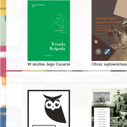
W służbie Jego Cesarskiej Mości : Józefa Szügyi Trajt
Obraz sądownictwa