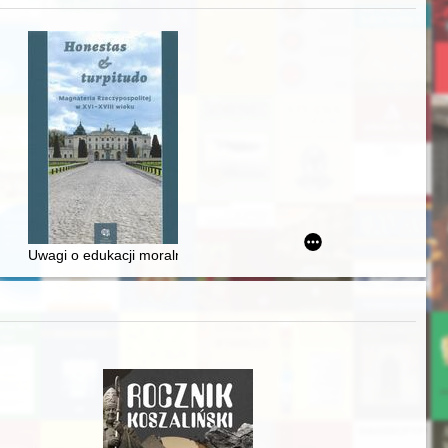
iż finansowy i towarzyski lokalnego mieszczaństwa w 2. poł. XIX w
Uwagi o edukacji moralnej synów szlacheckich w XVI-wiecznej Rze