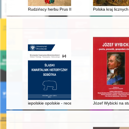
Rudzińscy herbu Prus III z ziemi ciechanowskiej w archi
Polska kraj licznyc
iepolskie opolskie - recenzja]
Józef Wybicki na st