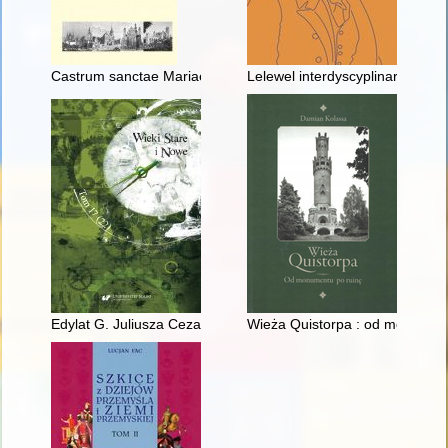
Castrum sanctae Mariae : die Marienburg als Burg : Residenz
Lelewel interdyscyplinarny : bad
Edylat G. Juliusza Cezara (65 rok przed Chr.) i jego polityczne
Wieża Quistorpa : od monument