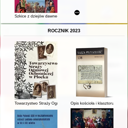
Szkice z dziejów dawnego Przemyśla i ziemi przemyskiej. Cz. 
ROCZNIK 2023
Towarzystwo Straży Ogniowej Ochotniczej w Płocku
Opis kościoła i klasztoru OO. K