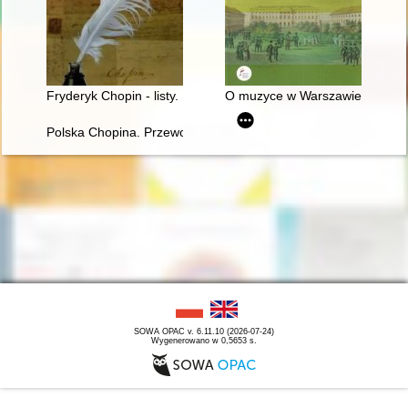
Fryderyk Chopin - listy. Skarbiec spuścizny epistolarnej w zbio
O muzyce w Warszawie Chopin
Polska Chopina. Przewodnik po miejscach związanych z poby
SOWA OPAC v. 6.11.10 (2026-07-24)
Wygenerowano w 0,5653 s.