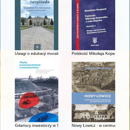
Uwagi o edukacji moralnej synów szlacheckich w XVI-wiecznej 
Polskość Mikołaja Kopernika z 
Gdańscy inwestorzy w Sopocie : prestiż finansowy i towarzyski
Nowy Łowicz : w centrum polig