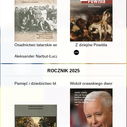
Osadnictwo tatarskie wokół Trzcianki po II wojnie światowej
Z dziejów Powiśla
Aleksander Narbut-Łuczyński : generał ze Skierniewic
ROCZNIK 2025
Pamięć i dziedzictwo bł. księdza Jerzego Popiełuszki
Wokół orawskiego dworu : podró