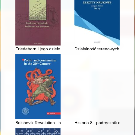
Friedeborn i jego dzieło = Friedeborn und sein Werk : praca z
Działalność terenowych organów 
Bolshevik Revolution : hopes and threats from the Polish wart
Historia 8 : podręcznik dla kla