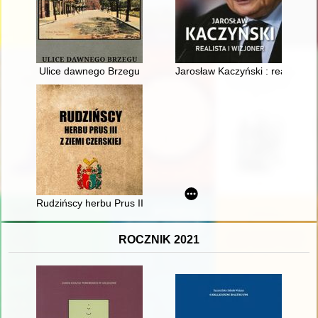
Ulice dawnego Brzegu
Jarosław Kaczyński : realista i 
Rudzińscy herbu Prus III z ziemi ciechanowskiej w archiwaliach
ROCZNIK 2021