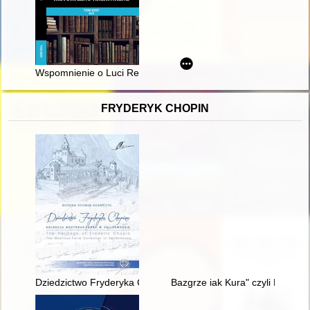
Wspomnienie o Luci Retman (1925-2023), która przeżyła Holoc
FRYDERYK CHOPIN
Dziedzictwo Fryderyka Chopina. Kolekcja Boutroux-Ferra w Va
Bazgrze iak Kura" czyli Fryder