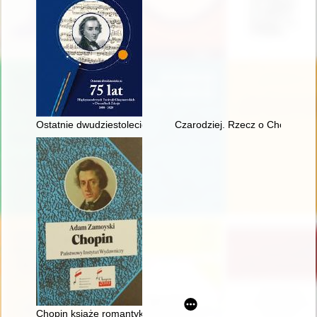
Ostatnie dwudziestolecie : 75 lat Międzynarodowych Festiwal
Czarodziej. Rzecz o Chopinie [
Chopin książę romantyków