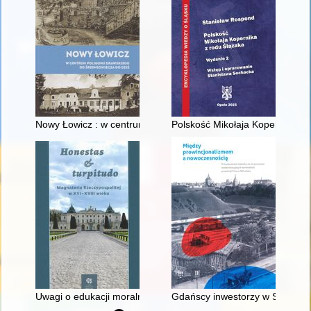
Nowy Łowicz : w centrum poligonu drawskiego od średniowiecz
Polskość Mikołaja Kopernika z 
Uwagi o edukacji moralnej synów szlacheckich w XVI-wiecznej 
Gdańscy inwestorzy w Sopocie :