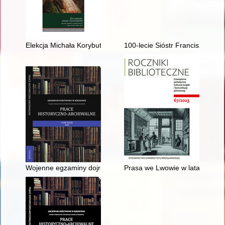
Elekcja Michała Korybuta Wiśniowieckiego w ikonografii z epok
100-lecie Sióstr Franciszkanek
Wojenne egzaminy dojrzałości w galicyjskich szkołach średnic
Prasa we Lwowie w latach 1918