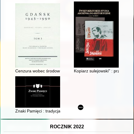
Cenzura wobec środowisk twórczych na Wybrzeżu Gdańskim w l
Kopiarz sulejowski" : przyczyn
Znaki Pamięci : tradycja ryngrafu w polskiej historii
ROCZNIK 2022