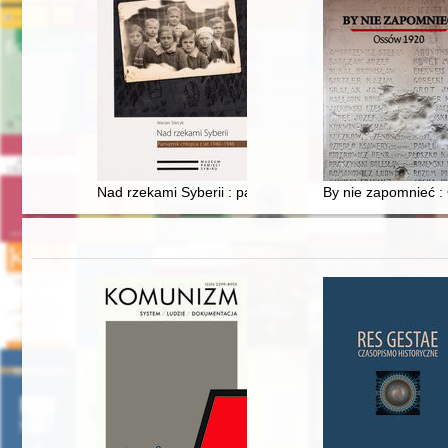
Nad rzekami Syberii : pamiętnik chłopca z lat 1940-1946
By nie zapomnieć 