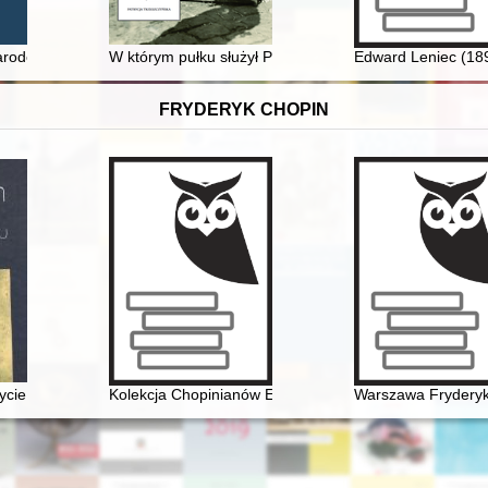
wski. Biografia polityczna", Warszawa 2022, 500 s
arodowa Europy Środkowej w myśli politycznej obozu narodowego w cza
W którym pułku służył Piotr Niewiadomski : bohater Sol
Edward Leniec (1897
FRYDERYK CHOPIN
ycje
ycie i epoka
Kolekcja Chopinianów Edourda Ganche'a w Krakowie
Warszawa Frydery