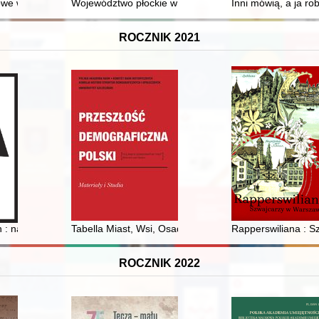
 Krzysztof A. Kuczyński z Uniwersytetu Łódzkiego o swoim wieloletnim 
e w Biblii, posłudze św. Ojca Pio i naszym życiu : Kraków, 21 paździer
Województwo płockie w latach 1975-1998
Inni mówią, a ja ro
ROCZNIK 2021
z jednostkami 30 Dywizji Piechoty Wehrmachtu o utrzymanie przepraw
 : najstarsze założenia obronne północnego Podlasia
Tabella Miast, Wsi, Osad Królestwa Polskiego z wyrażen
Rapperswiliana : 
ROCZNIK 2022