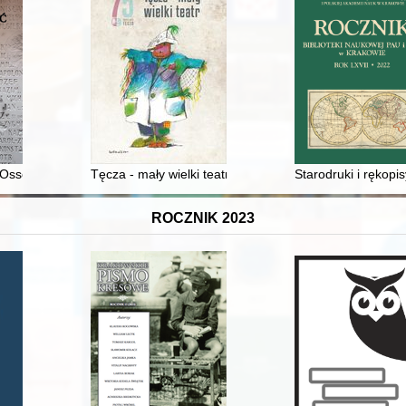
 : Krasnojarski Kraj
: Ossów 1920
Tęcza - mały wielki teatr : monografia naukowa z okaz
Starodruki i rękop
ROCZNIK 2023