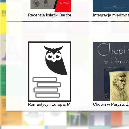
Recenzja książki Bartłomieja Kapicy "Władysław Bieńko
Integracja międzyn
Romantycy i Europa. Marzenia, doświadczenia, propoz
Chopin w Paryżu. Ż