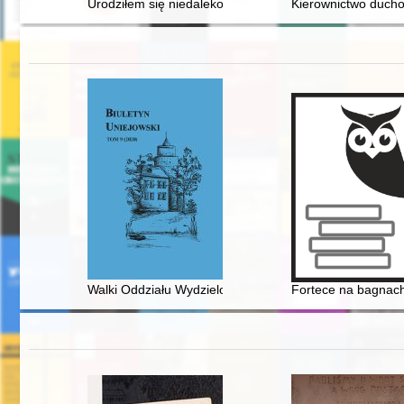
Urodziłem się niedaleko willi "Wiesenstein" : profesor
Kierownictwo duchow
Walki Oddziału Wydzielonego ppłk. Mariana Frydrycha 
Fortece na bagnach