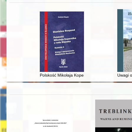
Polskość Mikołaja Kopernika z rodu Ślązaka
Uwagi o