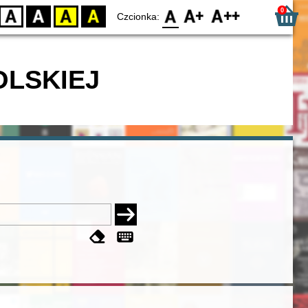
0
D
BW
YB
BY
F0
F1
F2
Czcionka:
OLSKIEJ