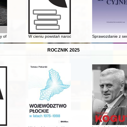
i teoretycznej w latach 1945-2015" za rok akademicki 2023/24
 of the tragedy of the nations
W cieniu powstań narodowych i konfliktów XX wieku
Sprawozdanie z se
ROCZNIK 2025