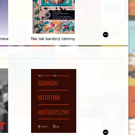
minarium naukowego im. Profesora Wiesława Jamrożka "Warsztat bada
Nie tak bardzo) ciemny okres : krakowski kościół Domi