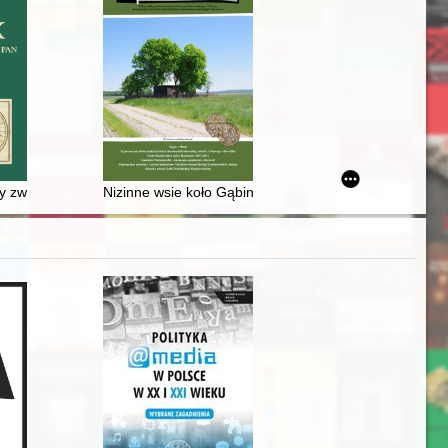
ji jubileuszu 75-lecia Państwowego Teatru Lalki Tęcza w Słupsku
isy związane z Józefem Wybickim w zbiorach Biblioteki Naukowej PAU i
Nizinne wsie koło Gąbina