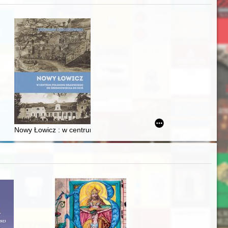
j
iż finansowy i towarzyski lokalnego mieszczaństwa w 2. poł. XIX w
Nowy Łowicz : w centrum poligonu drawskiego od średniowiecza d