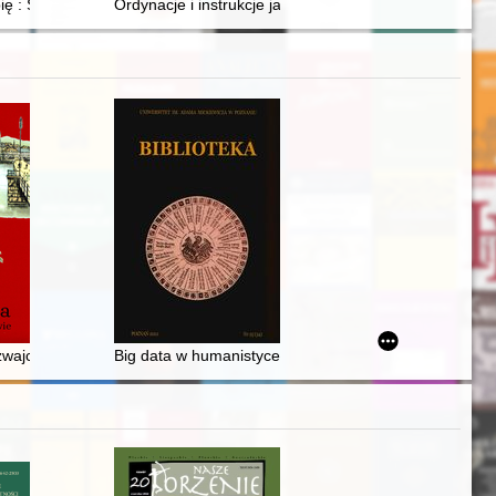
zainteresowaniu życiem i twórczością Gerharta Hauptmanna
nika 2023 r
bię : Stanisław Kogut
Ordynacje i instrukcje jako źródło do dziejów prawa sz
y mostowej w Uniejowie w dn. 6-7 września 1939 roku
iem ich położenia i ludności alfabetycznie ułożona w Biórze Kommissyi 
Szwajcarzy w Warszawie
Big data w humanistyce i naukach społecznych - recen