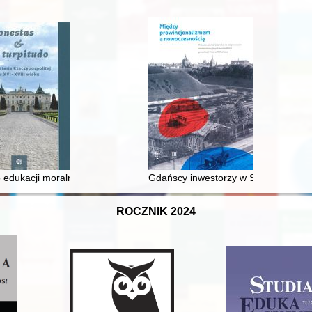
 edukacji moralnej synów szlacheckich w XVI-wiecznej Rzeczypospolite
Gdańscy inwestorzy w Sopocie : prest
ROCZNIK 2024