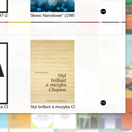
sie II wojny światowej
i ziemi Józefa Wittlina? = A comment on the attempts to identify Piotr 
-1977) : kresowianin, legionista i uczestnik wojny polsko-bolszewickie
Słowo Narodowe" (1989-1991) : pierwsze legalne po
ka Chopina
Styl brillant a muzyka Chopina