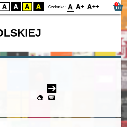
0
D
BW
YB
BY
F0
F1
F2
Czcionka:
OLSKIEJ