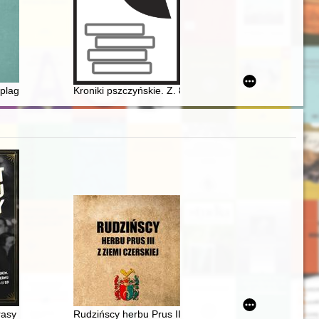
na jako element sowieckiego nacisku w 1981 r
 plagach i zarazach a starożytne źródła historyczne ukazujące przyczyn
Kroniki pszczyńskie. Z. 8
onowanie
ch w sztuce Rzeczypospolitej w XVIII wieku
asy : opowieść o Marianie Dąbrowskim, twórcy największego koncernu
Rudzińscy herbu Prus III z ziemi ciechanowskiej w arch