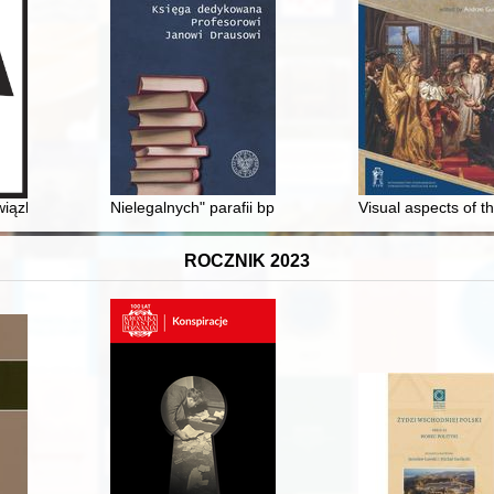
w
zku anonimowej "Dumy" z XVI wieku z liturgią pasyjną
Nielegalnych" parafii bp. Ignacego Tokarczuka w diecez
Visual aspects of t
ROCZNIK 2023