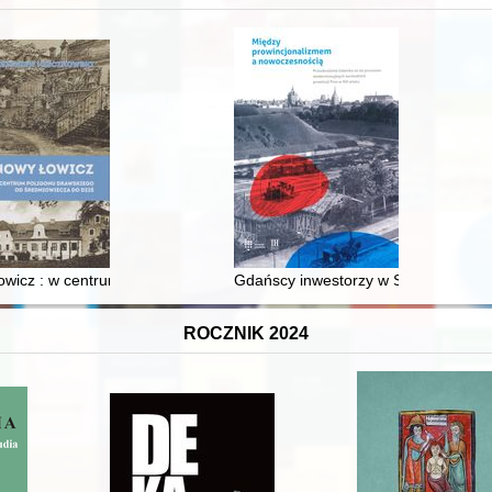
wicz : w centrum poligonu drawskiego od średniowiecza do dziś
Gdańscy inwestorzy w Sopocie : prest
ROCZNIK 2024