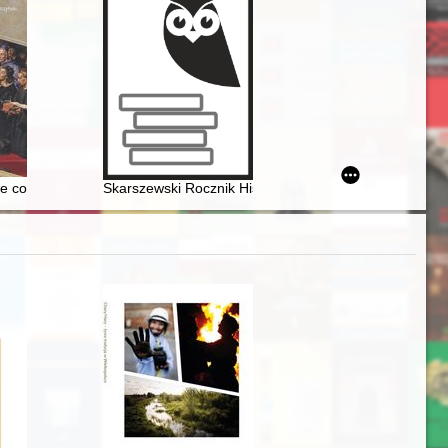
ji przemyskiej trudne początki (1966)
he coexistence of courts and the Faculty of Law at the Jagiellonian Uni
Skarszewski Rocznik Historyczny. Nr 3