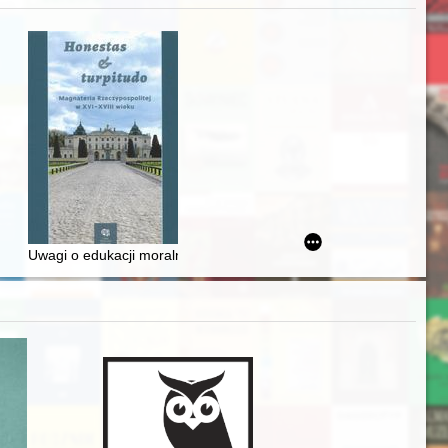
iż finansowy i towarzyski lokalnego mieszczaństwa w 2. poł. XIX w
Uwagi o edukacji moralnej synów szlacheckich w XVI-wiecznej Rze