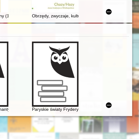
, Muzea klasztorne na ziemiach polskich
tia" w Poznaniu 1979-1981
ny (1930) Leo Belmonta : zapomniana powieść o Theodorze Herzlu
Obrzędy, zwyczaje, kultura tradycyjna na Chazach
mantycznej. W 200-lecie urodzin Fryderyka Chopina i w 100-lecie pows
Paryskie światy Fryderyka Chopina [1810-1849]