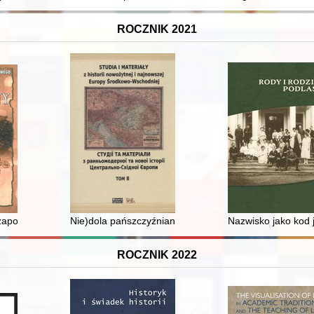
ROCZNIK 2021
zapomniany poseł ludowy z Lusławic = Michał Olszewski : Forgotten fol
Nie)dola pańszczyźnianych chłopów w Ordynacji Zamojsk
Nazwisko jako kod 
ROCZNIK 2022