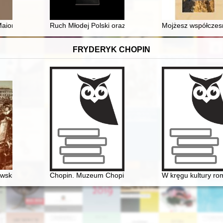
ności Kapituły Honorowego Medalionu Pamięci "Pieta Miednoje 1940"
aioris : rocznik Naukowy Fundacji Muzeów Wielkopolskich. T. 9 (2022)
Ruch Młodej Polski oraz Związek Akademicki "Pro Par
Mojżesz współczes
FRYDERYK CHOPIN
wski i młody Chopin
Chopin. Muzeum Chopina. Chopin Museum
W kręgu kultury ro