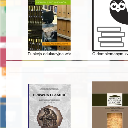
Funkcja edukacyjna wśród społecznych funkcji archiwó
O domniemanym zwią