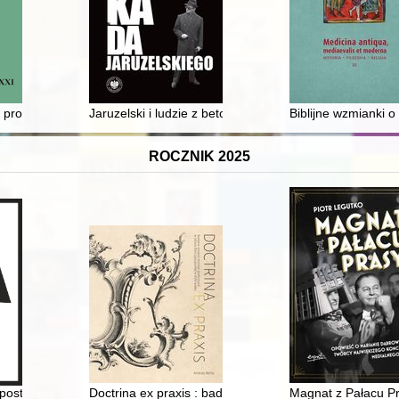
erskiego-Spalskiego
n” problem and the international presence of the Republic of Kosovo
Jaruzelski i ludzie z betonu : opozycja wewnątrzpartyj
Biblijne wzmianki o
ROCZNIK 2025
 uchwalenia konfederacji warszawskiej 1573 r. i jej praktyczne funkcj
postoł Maryi : (materiały z sympozjów w Elblągu i Zamościu)
Doctrina ex praxis : badania recepcji wzorów graficzny
Magnat z Pałacu Pr