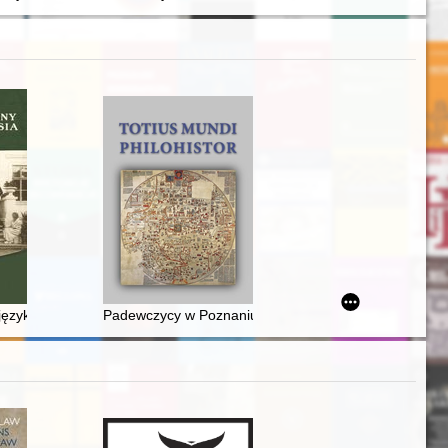
k member of Austria's Parliament in Vienna from Lusławice
iej na przełomie XVIII i XIX wieku : studium na przykładzie dóbr Lipin
językowo-kulturowy mieszkańców ziemi łomżyńskiej i mazowiecko-podla
Padewczycy w Poznaniu w dobie Renesansu