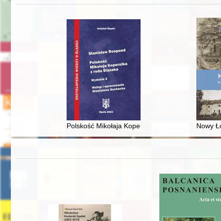
Polskość Mikołaja Kopernika z rodu Ślązaka
Nowy Ło