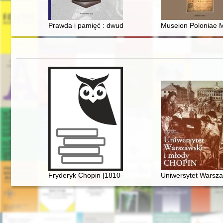
Prawda i pamięć : dwudziestolecie powstania i działal
Museion Poloniae M
Fryderyk Chopin [1810-1849]. Korzenie
Uniwersytet Warsza