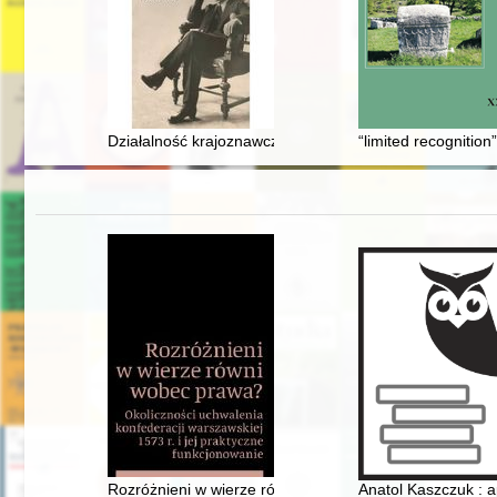
Działalność krajoznawcza i muzealna Władysława Kost
“limited recognitio
Rozróżnieni w wierze równi wobec prawa? : okoliczności
Anatol Kaszczuk : a