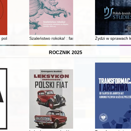
ałalność opozycyjna i opór społeczny na Śląsku Opolskim w latach 19
 polskie teksty do 1939 roku : antologia
Szaleństwo rokoka! : fascynacja rokokiem na Śląsku 
Żydzi w sprawach k
ROCZNIK 2025