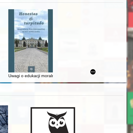
zczaństwa w 2. poł. XIX w
Ślązaka
Uwagi o edukacji moralnej synów szlacheckich w XVI-wiecznej Rze