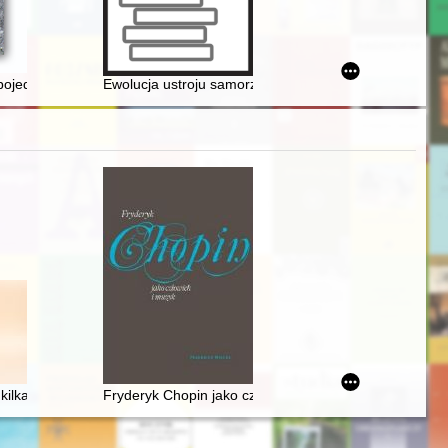
 Kopernika po Europie z okazji Międzynarodowego Roku Astronomii = Co
 pojedynek wywiadów sowieckiego i polskiego
Ewolucja ustroju samorządu terytorialnego w konstytucj
: kilka uwag o relacji człowieka z przedmiotem
Fryderyk Chopin jako człowiek i muzyk