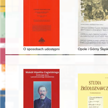
O sposobach udostępnienia zawartości ksiąg metryk kr
Opole i Górny Śląsk