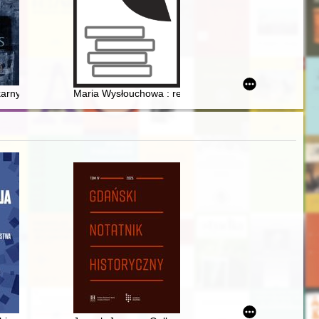
45-1989
(XVIII-XXI w.) : wystawa w Muzeum Sztuki Współczesnej w Pawilonie C
arnych przed sądem okręgowym w Kielcach w latach 1939-1941 : przycz
Maria Wysłouchowa : redaktorka, publicystka, działaczka