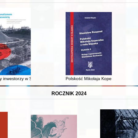
 średniowiecza do dziś
 inwestorzy w Sopocie : prestiż finansowy i towarzyski lokalnego mies
Polskość Mikołaja Kopernika z rodu 
ROCZNIK 2024