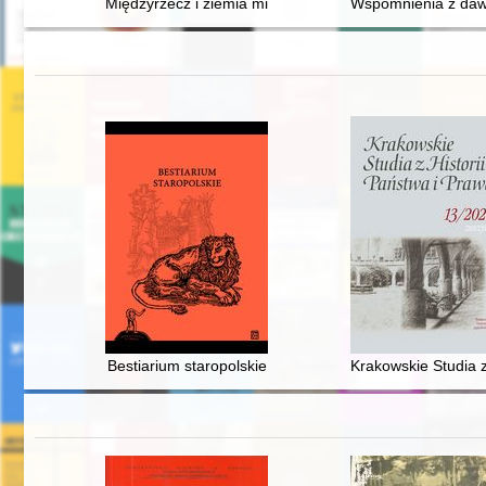
Międzyrzecz i ziemia międzyrzecka : szkice z przeszłoś
Wspomnienia z dawn
Bestiarium staropolskie
Krakowskie Studia z 