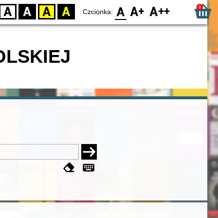
0
D
BW
YB
BY
F0
F1
F2
Czcionka:
OLSKIEJ