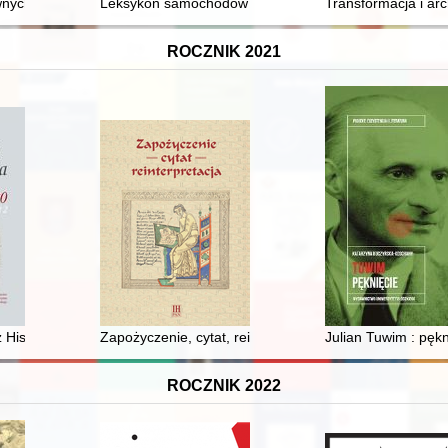
ci
ych lat księdza emeryta rodem z Filkówki w Barwałdzie Średnim
Leksykon samochodów : Polski Fiat
Transformacja i ar
ROCZNIK 2021
Historii Państwa i Prawa. [T.] 13, z. 2 (2020) = Cracow Studies of Consti
Zapożyczenie, cytat, reinterpretacja
Julian Tuwim : pękn
ROCZNIK 2022