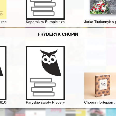
zieje zakładu w latach 1945-1949
- recenzja]
Kopernik w Europie : zapiski z peregrynacji z dziełem
Jurko Tiutiunnyk a
FRYDERYK CHOPIN
lna część jego sztuki?
810-1849]. Życie i droga twórcza
Paryskie światy Fryderyka Chopina [1810-1849]
Chopin i fortepian 