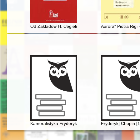
Od Zakładów H. Cegielskiego w Poznaniu do ZISPO : d
Aurora” Piotra Rigi 
Kameralistyka Fryderyka Chopina. Margines czy integra
Fryderyk] Chopin [1