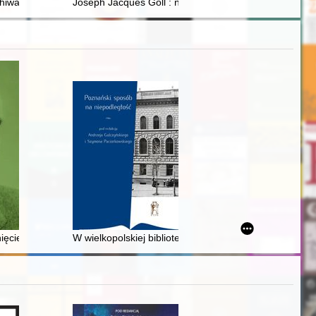
chiwa : od tajnych do jawnych akt komunistycznych służb bezpieczeńst
Joseph Jacques Goll : nieznany dowódca inżynierów n
tutional and Legal History. [Vol.] 13, issue 2 (2020)
ięcie
W wielkopolskiej bibliotece : polskie wydawnictwa w W