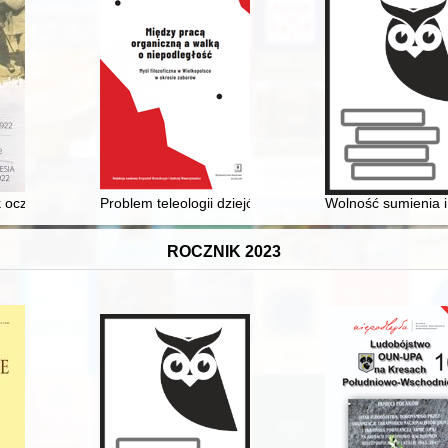
ólewskich
 oczami brytyjskich żołnierzy 1920-1922 = Oppeln und Oberschlesien a
Problem teleologii dziejów u Hegla i Cieszkowskiego
Wolność sumienia i
ROCZNIK 2023