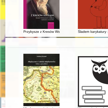
Przybysze z Kresów Wschodnich i ich potomkowie a dzi
Śladem karykatury :