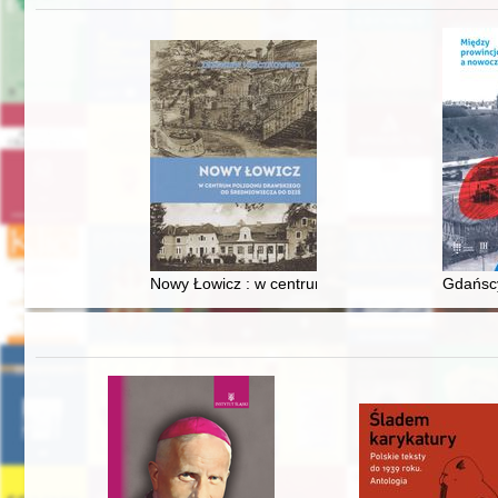
Nowy Łowicz : w centrum poligonu drawskiego od
Gdańscy