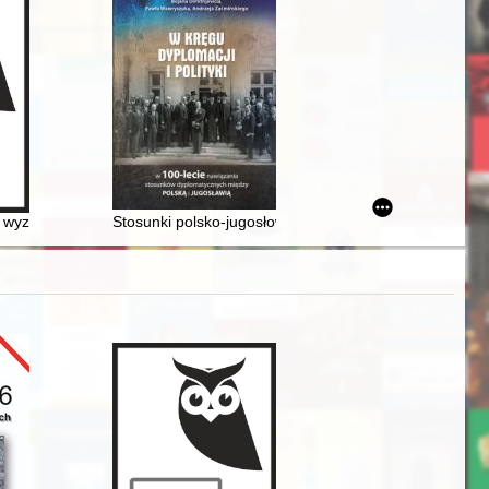
us britischer Sicht 1920-1922 = Opole-Oppeln and Upper Silesia throu
 wyznania osoby małoletniej w Polsce w latach 1918-2015
Stosunki polsko-jugosłowiańskie w pracach parlamentu 