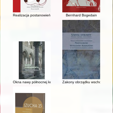
Realizacja postanowień układu z 24 lutego 1921 roku oraz ustal
Bernhard Bogedain
Okna nawy północnej kościoła św. Jakuba w Sandomierzu
Zakony obrządku wschodniego