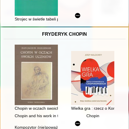
Strojec w świetle tabeli prestacyjnej z 1846 r
FRYDERYK CHOPIN
Chopin w oczach swoich uczniów
Wielka gra : rzecz o Konkursa
Chopin and his work in the context of culture. Vol 1
Chopin
Kompozytor (nie)poważny. Poczucie humoru Fryderyka Chopi