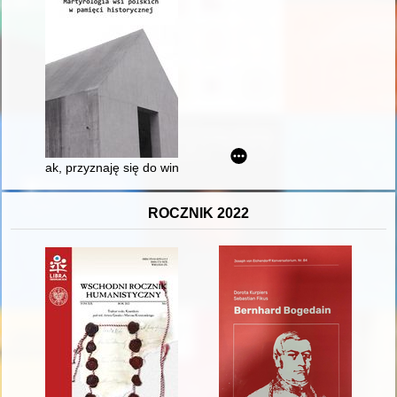
ak, przyznaję się do winy" : zabójstwo we wsi Rogów 1 lutego 
ROCZNIK 2022