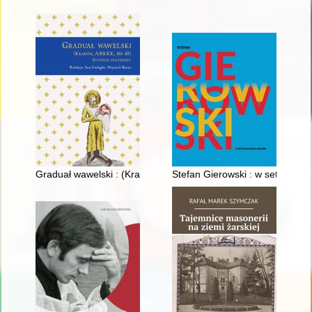
Graduał wawelski : (Kraków, AiBKKK, Ms 45) : studium przypa
Stefan Gierowski : w setną rocz