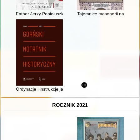
Father Jerzy Popiełuszko : a life story
Tajemnice masonerii na ziemi ża
Ordynacje i instrukcje jako źródło do dziejów prawa szpitalneg
ROCZNIK 2021