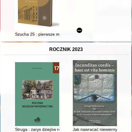
Szucha 25 : pierwsze ministerstwo wolnej Polski
ROCZNIK 2023
Struga : zarys dziejów rękodzieła papierniczego nad Płonią
Jak nawracać niewiernych? : fr