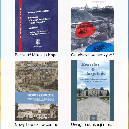
Polskość Mikołaja Kopernika z rodu Ślązaka
Gdańscy inwestorzy w Sopocie :
Nowy Łowicz : w centrum poligonu drawskiego od średniowiecz
Uwagi o edukacji moralnej synó