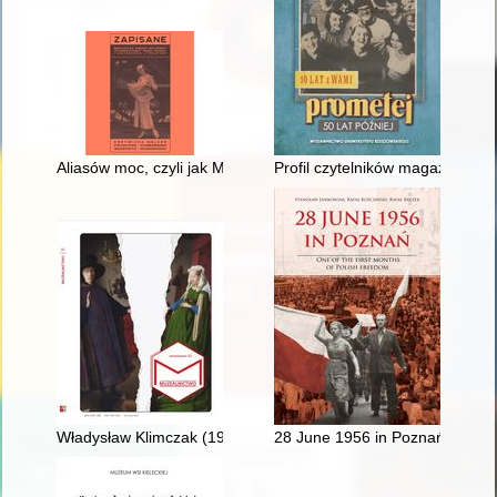
Aliasów moc, czyli jak Melchior pisarz krzepił Wańkowicza wy
Profil czytelników magazynu mł
Władysław Klimczak (1923-2021), czyli Upór w dążeniu do celu
28 June 1956 in Poznań : one of