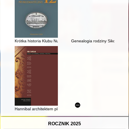
Krótka historia Klubu Numizmatyków i Falerystów w Warszawie (w
Genealogia rodziny Sikorów z 
Hannibal architektem planów Prusjasza I?
ROCZNIK 2025