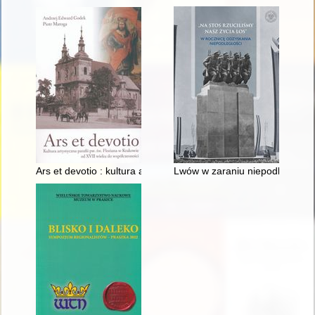
Ars et devotio : kultura artystyczna parafii pw. św. Floriana w
Lwów w zaraniu niepodległości :