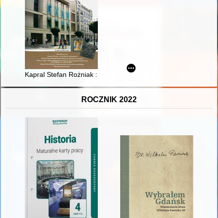
Kapral Stefan Rożniak : z mazowieckiej wsi do armii amerykańs
ROCZNIK 2022