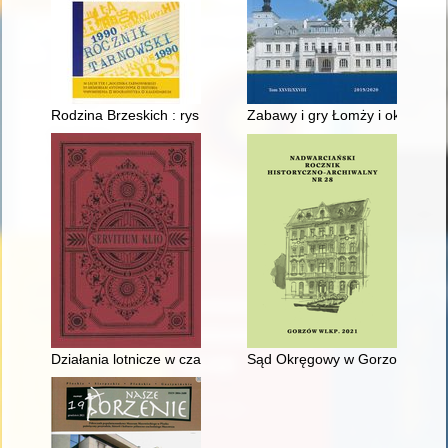
Rodzina Brzeskich : rys biograficzny. Cz. 1
Zabawy i gry Łomży i okolic ze
Działania lotnicze w czasie bitwy pod Lenino : wybrane proble
Sąd Okręgowy w Gorzowie Wielko