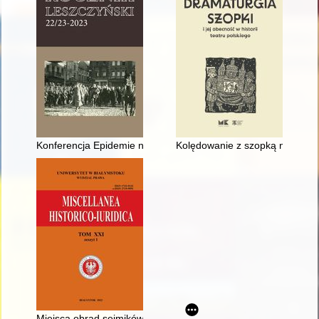
Konferencja Epidemie na ziemi wschowskiej i pograniczu wielk
Kolędowanie z szopką na Rzes
Miejsca obrad sejmików i zjazdów szlacheckich powiatu nowo