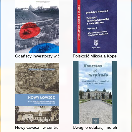
Gdańscy inwestorzy w Sopocie : prestiż finansowy i towarzyski
Polskość Mikołaja Kopernika z 
Nowy Łowicz : w centrum poligonu drawskiego od średniowiecz
Uwagi o edukacji moralnej synó