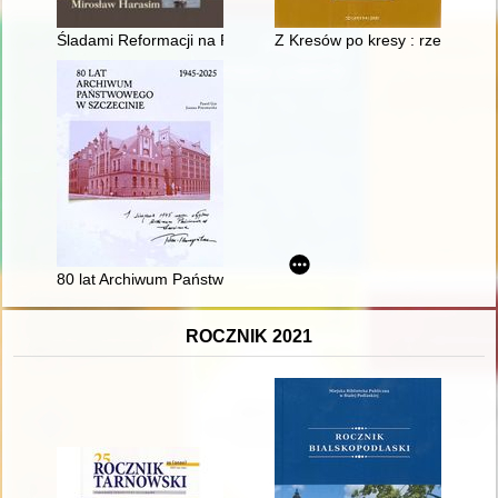
Śladami Reformacji na Pogórzu Karpackim : odrzuceni - nieza
Z Kresów po kresy : rzecz o St
80 lat Archiwum Państwowego w Szczecinie 1945-2025
ROCZNIK 2021