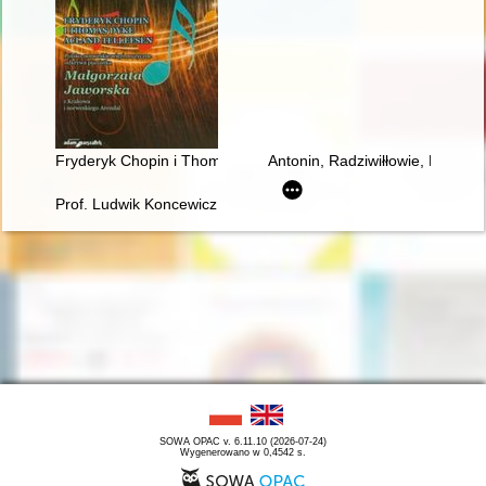
Fryderyk Chopin i Thomas Dyke Acland Tellefsen. Polsko-norw
Antonin, Radziwiłłowie, Fryder
Prof. Ludwik Koncewicz (1790-1857). Nauczyciel Fryderyka C
SOWA OPAC v. 6.11.10 (2026-07-24)
Wygenerowano w 0,4542 s.