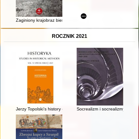
Zaginiony krajobraz bieszczadzkich połonin
ROCZNIK 2021
Jerzy Topolski’s history of historiography
Socrealizm i socrealizmy : arc