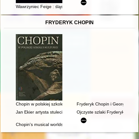
Wawrzyniec Feige : śląski protoplasta warszawskiej rodziny Ko
FRYDERYK CHOPIN
Chopin w polskiej szkole i kulturze
Fryderyk Chopin i George Sand w
Jan Ekier artysta stulecia - w darze Chopinowi. Księga dedykow
Ojczyste szlaki Fryderyka Chop
Chopin's musical worlds the 1840's