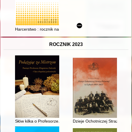
Harcerstwo : rocznik naukowy Muzeum Harcerstwa. Nr 2/3 (2
ROCZNIK 2023
Słów kilka o Profesorze..., choć każde słowo o Nim to za mało!
Dzieje Ochotniczej Straży Poż