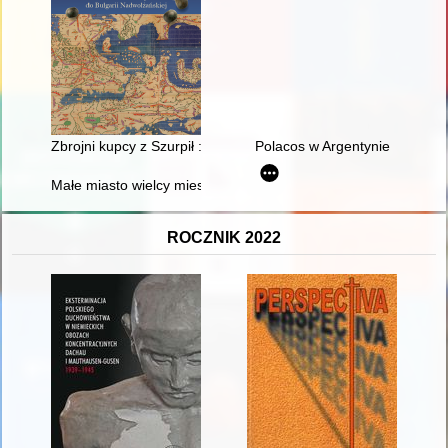
Zbrojni kupcy z Szurpił : na szlaku ze Skandynawii do Bułgarii
Polacos w Argentynie
Małe miasto wielcy mieszkańcy : Krzyccy
ROCZNIK 2022