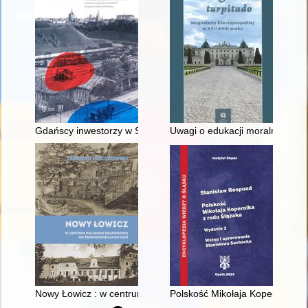
Gdańscy inwestorzy w Sopocie : prestiż finansowy i towarzyski
Uwagi o edukacji moralnej synó
Nowy Łowicz : w centrum poligonu drawskiego od średniowiecz
Polskość Mikołaja Kopernika z 