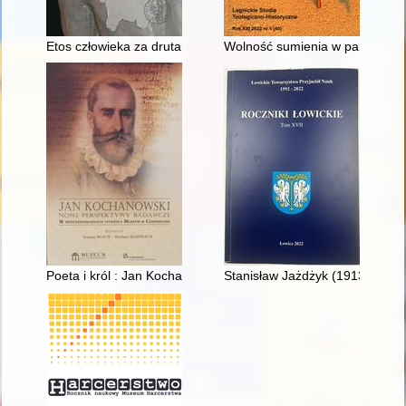
Etos człowieka za drutami - duchowy wymiar więzienia na prz
Wolność sumienia w państwie tot
Poeta i król : Jan Kochanowski na dworze Zygmunta II Augusta
Stanisław Jażdżyk (1913-2012) :