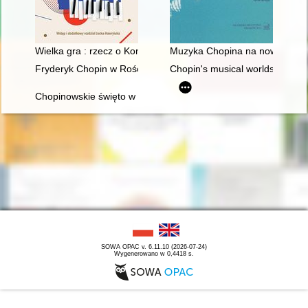
Wielka gra : rzecz o Konkursach Chopinowskich
Muzyka Chopina na nowo odcz
Fryderyk Chopin w Rościszewie
Chopin's musical worlds the 18
Chopinowskie święto w Dusznikach
SOWA OPAC v. 6.11.10 (2026-07-24)
Wygenerowano w 0,4418 s.