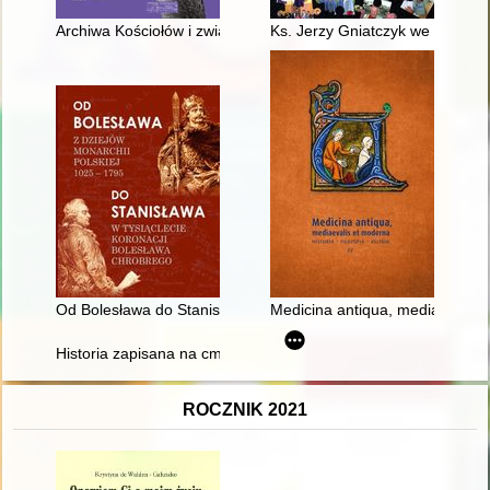
Archiwa Kościołów i związków wyznaniowych w Polsce : konfe
Ks. Jerzy Gniatczyk we wspomnie
Od Bolesława do Stanisława : z dziejów monarchii polskiej 102
Medicina antiqua, mediaevalis et m
Historia zapisana na cmentarnych kamieniach : cmentarz ewa
ROCZNIK 2021