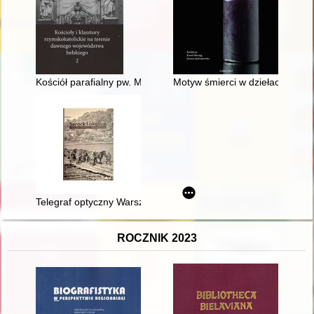
Kościół parafialny pw. Matki Boskiej Nieustającej Pomocy w S
Motyw śmierci w dziełach kultury
Telegraf optyczny Warszawa-Petersburg : stacje w Zegrzu, Ser
ROCZNIK 2023