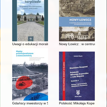
Uwagi o edukacji moralnej synów szlacheckich w XVI-wiecznej 
Nowy Łowicz : w centrum polig
Gdańscy inwestorzy w Sopocie : prestiż finansowy i towarzyski
Polskość Mikołaja Kopernika z 