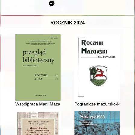
ROCZNIK 2024
Współpraca Marii Mazankówny-Friedbergowej z „Przeglądem Bibl
Pogranicze mazursko-kurpiows