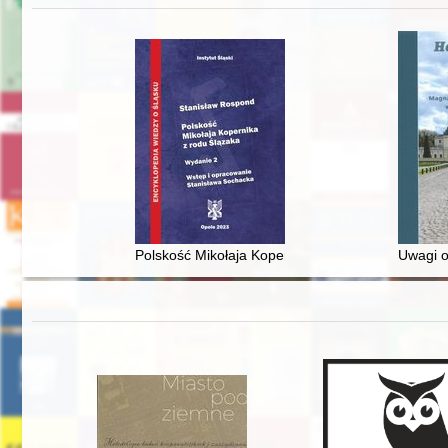
Polskość Mikołaja Kopernika z rodu Ślązaka
Uwagi o