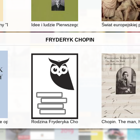
ncy i Zweibrücken (10, 22 X 2022)
 "De revolutionibus orbium coelestium..." Mikołaja Kopernika oraz jeg
Idee i ludzie Pierwszego Zjazdu Delegatów Muzeów w 
Świat europejskiej
FRYDERYK CHOPIN
e opery, czyli dlaczego Fryderyk Chopin nie został twórcą opery narod
Rodzina Fryderyka Chopina na przełomie XVIII i XIX w
Chopin. The man, h