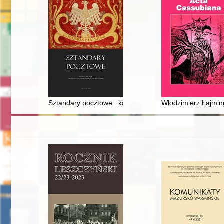
Sztandary pocztowe : katalog zbiorów Muzeum Poczty i
Włodzimierz Łajmin