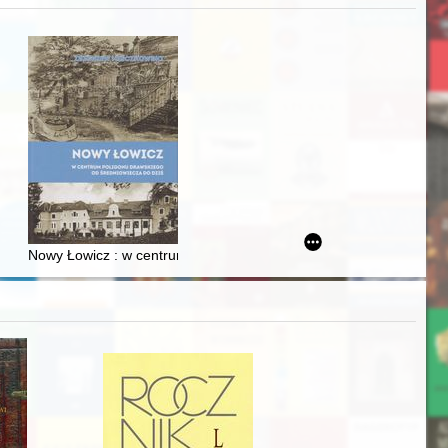
j
iż finansowy i towarzyski lokalnego mieszczaństwa w 2. poł. XIX w
Nowy Łowicz : w centrum poligonu drawskiego od średniowiecza d