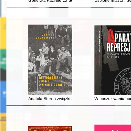
Generała Kazimierza Sosnkowskiego sejmowy patron rok
Uśpione miasto : Gd
Anatola Sterna związki z kinematografią
W poszukiwaniu por