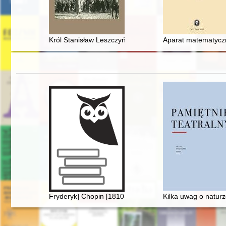
Król Stanisław Leszczyński bohaterem konferencji w Na
Aparat matematyczny
Fryderyk] Chopin [1810-1849]
Kilka uwag o naturz