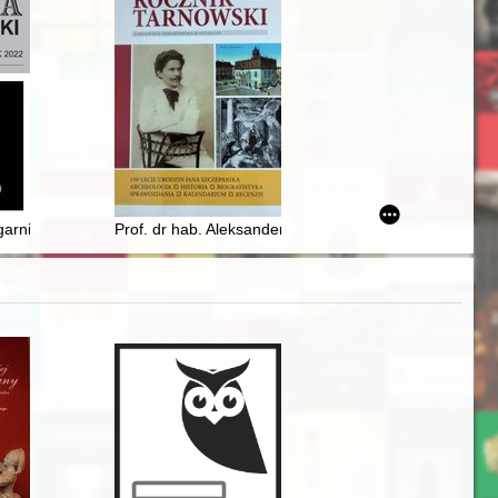
i Sztuk Pięknych w Gdańsku, honorowy obywatel Tczewa
ll’opera dantesca in Polonia, dal Quattrocento a Miłosz
 garnizonowego w Pile (1781-1919)
Prof. dr hab. Aleksander Wilkoń (23 III 1935, Bogucice