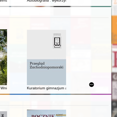
torii w szkołach ponadpodstawowych (licea i technika)
orum" Macieja z Miechowa
elmachowski w służbie Polonii i Polaków z zagranicy
Autobiografia : wykorzystane szanse
atach 1944-1954 : uwagi na temat pracy Molly Pucci, "Security Empir
ii Zientary-Malewskiej
. Wniebowzięcia Najświętszej Maryi Panny w Kielcach
Kuratorium gimnazjum akademickiego w Szczecinie 1