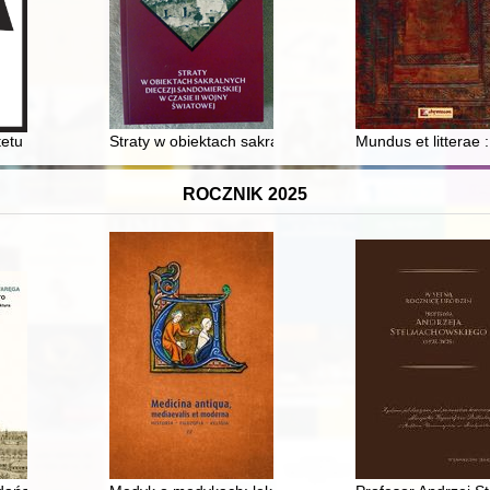
 linii warszawskiego metra
rsytetu Muzycznego Fryderyka Chopina w Białymstoku
Straty w obiektach sakralnych dekanatu kunowskiego i
Mundus et litterae
ROCZNIK 2025