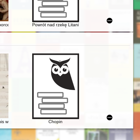
o recepcja w nauczaniu szkolnym realizowanym na ziemiach polskich od 
Poznaniu w 1921 roku = Ideas and people of the First Congress of Mu
 porcelany od XVIII do XX wieku ze zbiorów Piotra Pudłowskiego
Powrót nad rzekę Litani : polskie kontyngenty wojsko
owej
is work and its resonance
Chopin