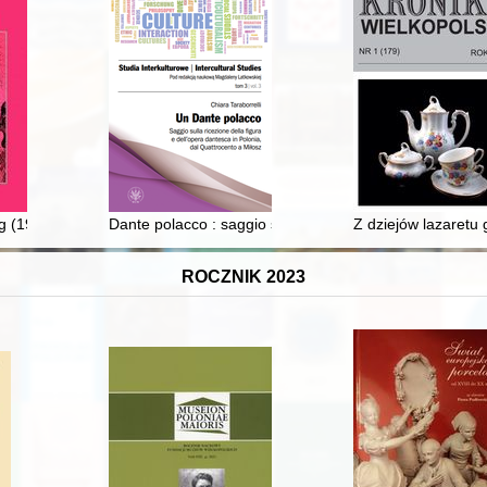
 Telekomunikacji we Wrocławiu
g (1933-2022) : artysta malarz, absolwent PWSSP i profesor Akademi
Dante polacco : saggio sulla ricezione della figura e de
Z dziejów lazaretu
ROCZNIK 2023