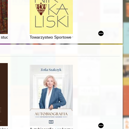
 zawichojskiego
 : studia ofiarowane profesorowi Wojciechowi Mrozowiczowi w sześćdzies
Towarzystwo Sportowe w Kaliszu