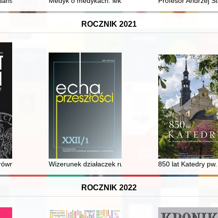
u 2025 i jego obraz we współczesnych podręcznikach do nauczania his
ańsk i jego architektura w latach 1793-1862
Medyk o medykach: lekarze w dziele "Chronica Polon
Profesor Andrzej St
ROCZNIK 2021
ównawczej syntezy aparatu represji w Europie Środkowo-Wschodniej w l
Wizerunek działaczek ruchu polskiego w twórczości Mar
850 lat Katedry pw
ROCZNIK 2022