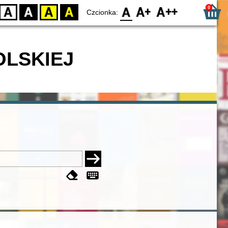
0
D
BW
YB
BY
F0
F1
F2
Czcionka:
OLSKIEJ