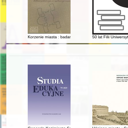
Korzenie miasta : badania archeologiczne na budowie II
50 lat Filii Uniwe