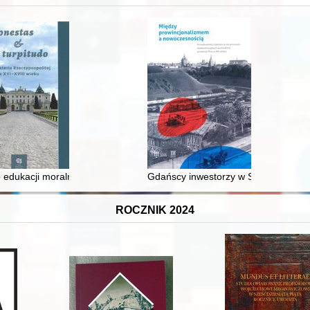
 edukacji moralnej synów szlacheckich w XVI-wiecznej Rzeczypospolite
Gdańscy inwestorzy w Sopocie : prest
ROCZNIK 2024