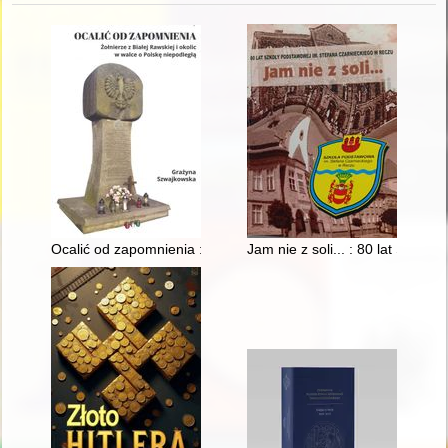
Ocalić od zapomnienia : żołnierze z Białej Rawskiej i okolic w 
Jam nie z soli... : 80 lat Szko