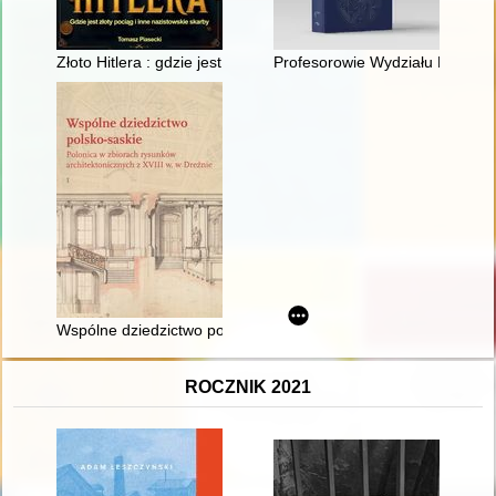
Złoto Hitlera : gdzie jest złoty pociąg i inne nazistowskie skarby
Profesorowie Wydziału Prawa i 
Wspólne dziedzictwo polsko-saskie : polonica w zbiorach rysunk
ROCZNIK 2021