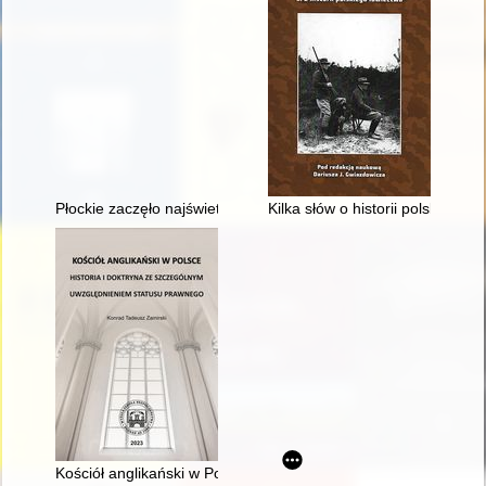
Płockie zaczęło najświetniej ... : refleksje o Powstaniu Styczni
Kilka słów o historii polskiego j
Kościół anglikański w Polsce : historia i doktryna ze szczegó