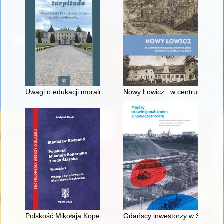
Uwagi o edukacji moralnej synów szlacheckich w XVI-wiecznej 
Nowy Łowicz : w centrum polig
Polskość Mikołaja Kopernika z rodu Ślązaka
Gdańscy inwestorzy w Sopocie :