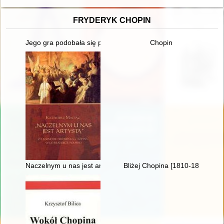
FRYDERYK CHOPIN
Jego gra podobała się przede wszystkim damom... Chopin i ko
Chopin
Naczelnym u nas jest artystą". O legendzie Fryderyka Chopina w
Bliżej Chopina [1810-1849]