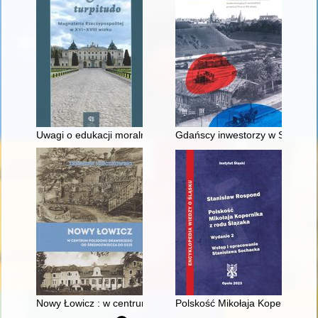
Uwagi o edukacji moralnej synów szlacheckich w XVI-wiecznej 
Gdańscy inwestorzy w Sopocie :
Nowy Łowicz : w centrum poligonu drawskiego od średniowiecz
Polskość Mikołaja Kopernika z 