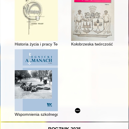
Historia życia i pracy Teofili Teresy Jacuńskiej (1900-1984)
Kołobrzeska twórczość Romual
Wspomnienia szkolnego mundurka