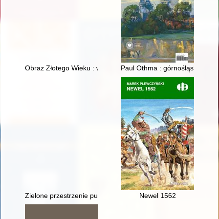
Obraz Złotego Wieku : wystawa w Zamku Królewskim na Wawelu
Paul Othma : górnośląski boha
Zielone przestrzenie publiczne Bydgoszczy jako element tożs
Newel 1562