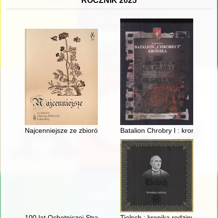
ROCZNIK 2025
Najcenniejsze ze zbiorów Głównej Biblioteki Lekarskiej
Batalion Chrobry I : kronika : 
100 lat Ochotniczej Straży Pożarnej w Kożuchowie (1925-2025
Tielsch : kronika rodziny