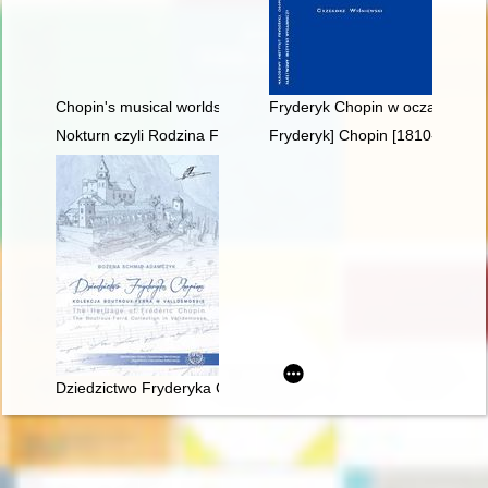
Chopin's musical worlds the 1840's
Fryderyk Chopin w oczach Rosja
Nokturn czyli Rodzina Fryderyka Chopina i Warszawa w latach
Fryderyk] Chopin [1810-1849]
Dziedzictwo Fryderyka Chopina. Kolekcja Boutroux-Ferra w Va