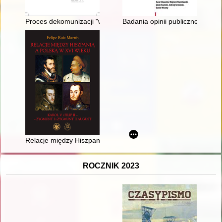
Proces dekomunizacji "wojskowych" nazw ulic po 2016 roku na
Badania opinii publicznej prez
Relacje między Hiszpanią a Polską w XVI wieku : Karol V i Filip
ROCZNIK 2023