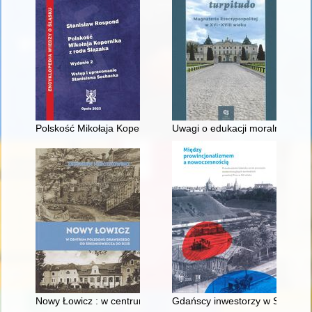
Polskość Mikołaja Kopernika z rodu Ślązaka
Uwagi o edukacji moralnej synó
Nowy Łowicz : w centrum poligonu drawskiego od średniowiecz
Gdańscy inwestorzy w Sopocie :