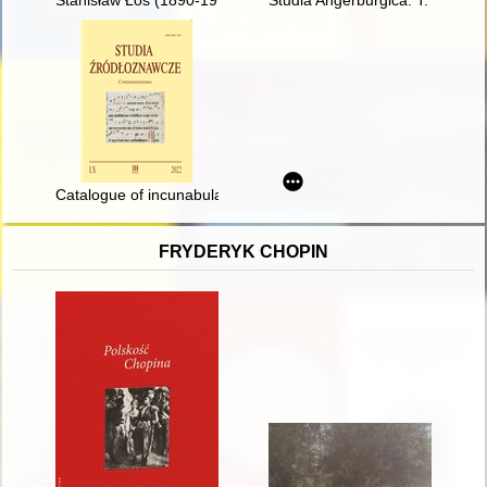
Stanisław Łoś (1890-1974) : życie i działalność akademicka w 
Studia Angerburgica. T. 19
Catalogue of incunabula in the National Library of Poland - rec
FRYDERYK CHOPIN