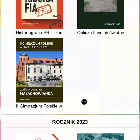
Historiografia PRL : zamiast podręcznika
Oblicza II wojny światowej w k
II Gimnazjum Polskie w Płocku 1915-1921, czyli jak powstała
ROCZNIK 2023