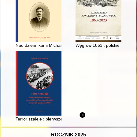
Nad dziennikami Michała Römera : trzy szkice
Węgrów 1863 : polskie Termopil
Terror szaleje : pierwsze miesiące okupacji niemieckiej na P
ROCZNIK 2025