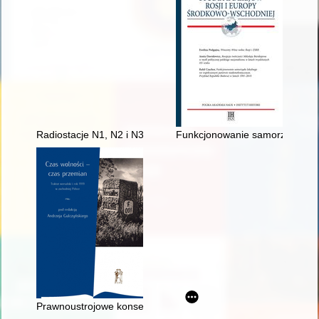
Radiostacje N1, N2 i N3
Funkcjonowanie samorządu loka
Prawnoustrojowe konsekwencje artykułu 88 Traktatu wersalskieg