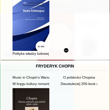
Polityka władzy ludowej wobec ludności ukraińskiej w Polsce 
FRYDERYK CHOPIN
Music in Chopin's Warsaw
O polskości Chopina
W kręgu kultury romantycznej. W 200-lecie urodzin Fryderyka 
Dwustulecie] 200-lecie urodzin