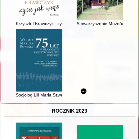
Krzysztof Krawczyk : życie jak wino
Stowarzyszenie Muzeów na Wol
Socjolog Lili Maria Szwengrub-Judenko (1922-1996) i jej nie
ROCZNIK 2023