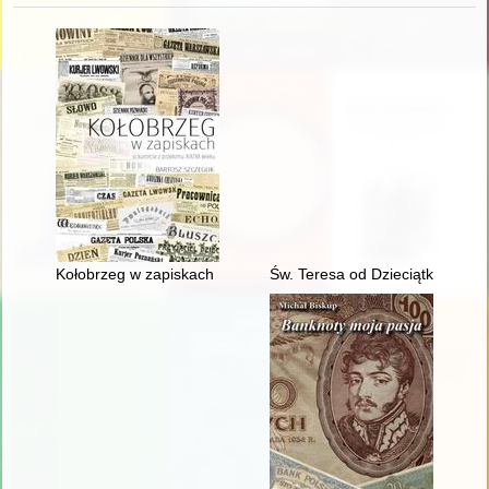
Kołobrzeg w zapiskach : o kurorcie z przełomu XIX/XX wieku
Św. Teresa od Dzieciątka Jezus