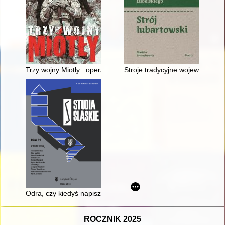
Trzy wojny Miotły : operacje specjalne : jak było? jak jest? jak 
Stroje tradycyjne województwa l
Odra, czy kiedyś napisze się o niej wszystko...? : od polskiej 
ROCZNIK 2025