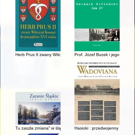
Herb Prus II zwany Wilczymi Kosami do początków XVI wieku
Prof. Józef Buzek i jego związ
Tu zaszła zmiana" w śląskim krajobrazie : recenzja książki Ba
Hasioki : przedwojenny dopalac