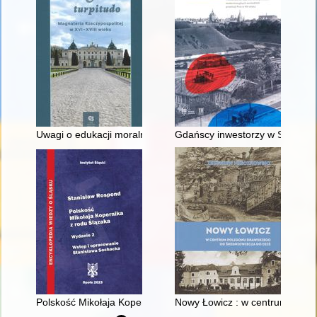
Uwagi o edukacji moralnej synów szlacheckich w XVI-wiecznej 
Gdańscy inwestorzy w Sopocie :
Polskość Mikołaja Kopernika z rodu Ślązaka
Nowy Łowicz : w centrum polig