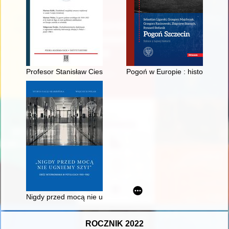
Profesor Stanisław Ciesielski (1954-2020)
Pogoń w Europie : historia p
Nigdy przed mocą nie ugniemy szyi” : obóz internowania w Po
ROCZNIK 2022