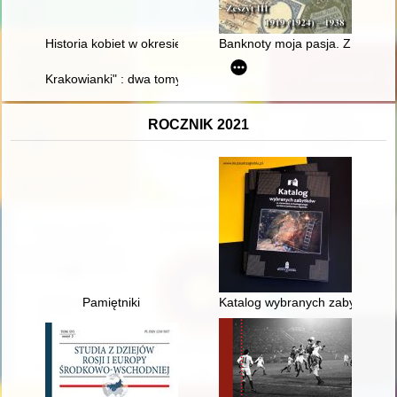
Historia kobiet w okresie 1945-1989 : dokonania naukowe, upo
Banknoty moja pasja. Z. 3,
Krakowianki" : dwa tomy "zadumienia", ale i radości : refleksje 
ROCZNIK 2021
Pamiętniki
Katalog wybranych zabytków z