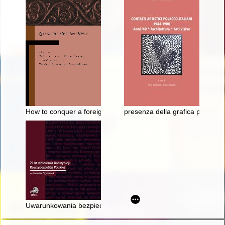
How to conquer a foreign land, or the complicated Hungarian-Sl
presenza della grafica polacca in
Uwarunkowania bezpieczeństwa ustrojowego pod rządami Konst