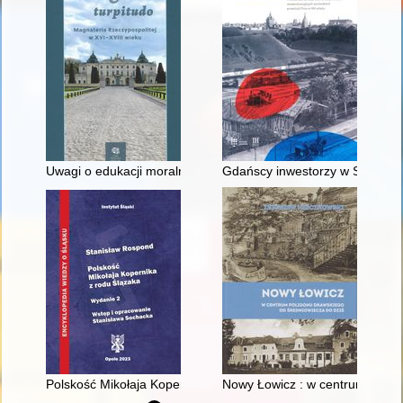
Uwagi o edukacji moralnej synów szlacheckich w XVI-wiecznej 
Gdańscy inwestorzy w Sopocie :
Polskość Mikołaja Kopernika z rodu Ślązaka
Nowy Łowicz : w centrum polig