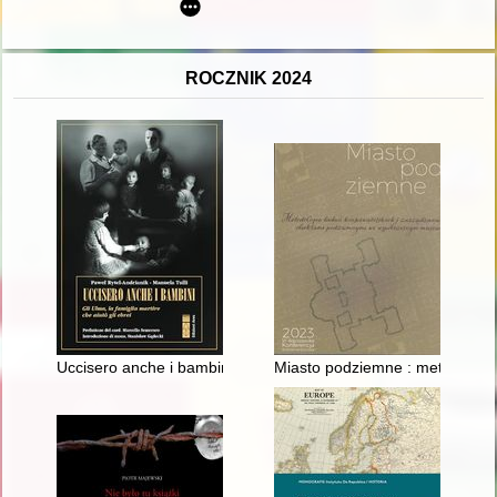
ROCZNIK 2024
Uccisero anche i bambini : gli Ulma, la famiglia martire che aiut
Miasto podziemne : metodologi