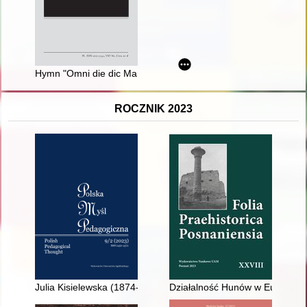
Hymn "Omni die dic Mariae" w kontekście zabiegów z początkó
ROCZNIK 2023
Julia Kisielewska (1874-1943) i jej wkład do praktyki i myśli p
Działalność Hunów w Europie jako