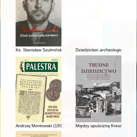
Ks. Stanisław Szulmiński SAC w Ołtarzewie w latach 1928-1939
Dziedzictwo archeologiczne Pusz
Andrzej Montowski (1935-2018)
Między spuścizną Kresów i dzi