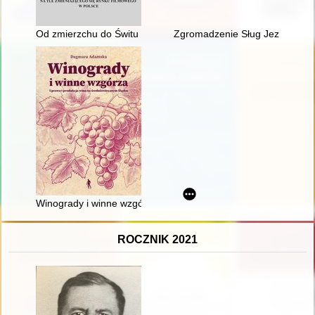
Od zmierzchu do Świtu : historia kina Świt na tle zmieniająceg
Zgromadzenie Sług Jezusa w l
Winogrady i winne wzgórza : uprawa i produkcja wina na śred
ROCZNIK 2021