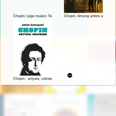
Chopin i jego malarz Teofil Kwiatkowski (1809-1891). Malarstw
Chopin. Among artists and scho
Chopin : artysta, człowiek