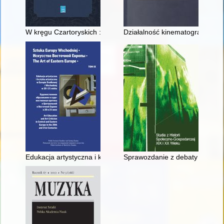
W kręgu Czartoryskich : biblioteka Stanisława Ciesielskiego 
Działalność kinematograficzna 
Edukacja artystyczna i krytyka artystyczna w Europie Środkowej
Sprawozdanie z debaty wokół ksi