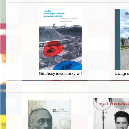
Gdańscy inwestorzy w Sopocie : prestiż finansowy
Uwagi o