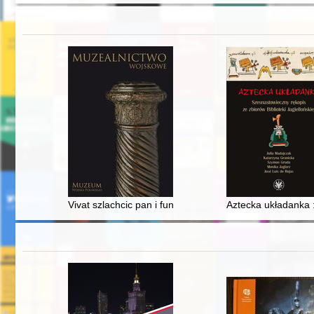
Vivat szlachcic pan i fundator woyska..." : napisy i r
Aztecka układanka :