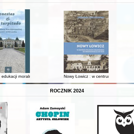
 i towarzyski lokalnego mieszczaństwa w 2. poł. XIX w
 edukacji moralnej synów szlacheckich w XVI-wiecznej Rzeczypospolite
Nowy Łowicz : w centrum poligonu dr
ROCZNIK 2024