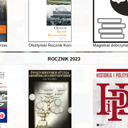
arżyńskim
rzedniej Straży Wielkiego Księstwa Litewskiego i generał Józef Biela
Olsztyński Rocznik Konserwatorski. T. 5 (2021/2022)
Magistrat dobrzyńs
ROCZNIK 2023