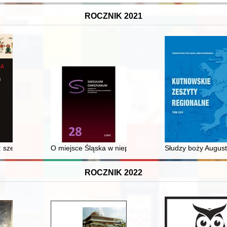
ROCZNIK 2021
ysunki na szablach zwolenników Targowicy oraz ich naśladowców w XX wie
 szesnastowieczny rękopis ze zbiorów Biblioteki Jagiellońskiej
O miejsce Śląska w niepodległej Polsce : kształtowanie
Słudzy boży August 
ROCZNIK 2022