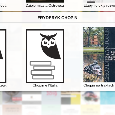
 w epoce przedrozbiorowej
 detalach. O wybranych elementach wystroju kamienicy Wedlów przy ul. S
Dzieje miasta Ostrowca Świętokrzyskiego - recenzja]
Etapy i efekty rozw
FRYDERYK CHOPIN
zewodnik po miejscach związanych z pobytem kompozytora
Chopin e l'Italia
Chopin na traktach