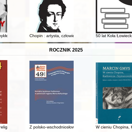
wykłe życie
Chopin : artysta, człowiek
50 lat Koła Łowieck
ROCZNIK 2025
gs : 1975-1990
eligijne (2005-2024) : materiały do bibliografii polskiej i polskojęzyczne
Z polsko-wschodniosłowiańskich kontaktów językowych 
W cieniu Chopina, 