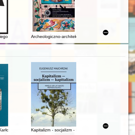
iego Hubert Świebodzin : historia Koła i... nie tylko : praca zbiorowa
Archeologiczno-architektoniczne rozpoznanie badawcz
j
: szyk przydawek klasyfikujących w polskojęzycznej prasie wydawanej 
Karłowicza i Szymanowskiego : szkice i studia o muzyce z czasów Młode
Kapitalizm - socjalizm - kapitalizm : minęlo 100 lat nas