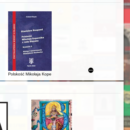
j
awskiego od średniowiecza do dziś
Polskość Mikołaja Kopernika z rodu Ślązaka