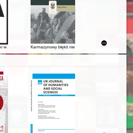
k w powstaniu kościuszkowskim 1794 roku
ki w XIX wieku i jego pierwsze zachowane pozwolenia na budowę
Karmazynowy błękit nieba : działania bojowe 1 Polski