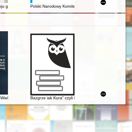
zpitalnej 8 w Warszawie. History saved in detail Selected elements of
oju gospodarczego Włoch po II wojnie światowej do lat 90. XX w. = Stage
Polski Narodowy Komitet Demokratyczny wobec odwilż
 Wielkopolski południowej
Bazgrze iak Kura" czyli Fryderyk Chopin i powstańcy 