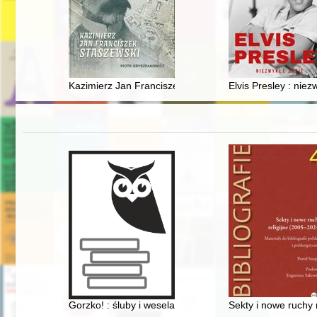
Kazimierz Jan Franciszek Staszewski
Elvis Presley : niez
Gorzko! : śluby i wesela : 1975-1990 = Bitter! : weddin
Sekty i nowe ruchy r