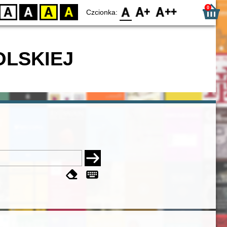
0
D
BW
YB
BY
F0
F1
F2
Czcionka:
OLSKIEJ