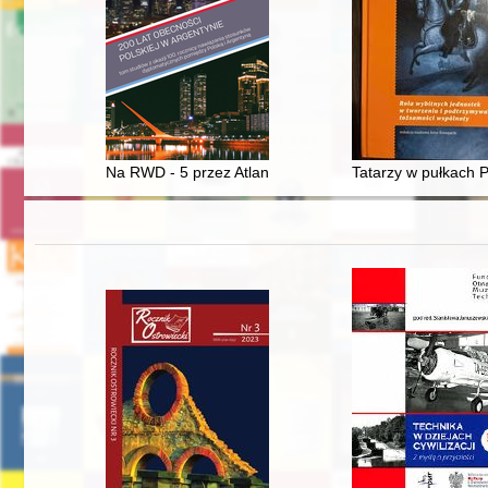
Na RWD - 5 przez Atlantyk" : o Stanisławie Jakubie Sk
Tatarzy w pułkach P