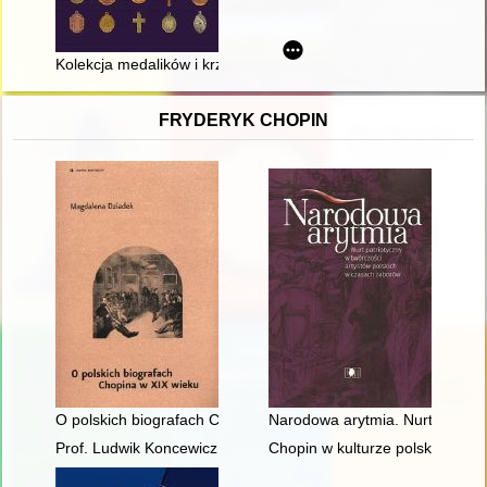
Kolekcja medalików i krzyżyków Władysława Bartynowskiego
FRYDERYK CHOPIN
O polskich biografach Chopina w XIX wieku
Narodowa arytmia. Nurt patriot
Prof. Ludwik Koncewicz (1790-1857). Nauczyciel Fryderyka C
Chopin w kulturze polskiej