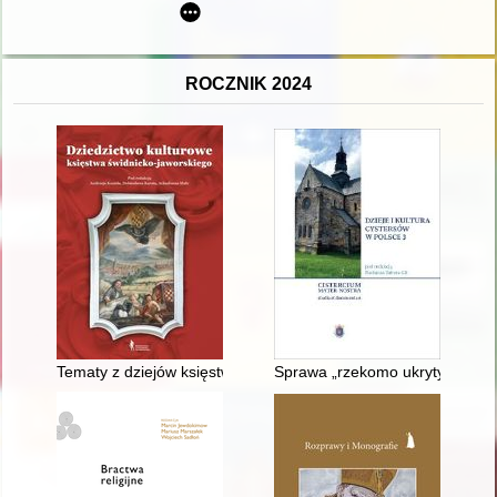
ROCZNIK 2024
Tematy z dziejów księstwa świdnicko-jaworskiego w dekoracji p
Sprawa „rzekomo ukrytych skarb