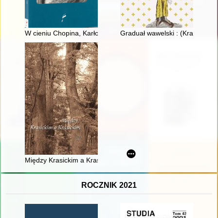
W cieniu Chopina, Karłowicza i Szymanowskiego : szkice i stu
Graduał wawelski : (Kraków, Ai
Między Krasickim a Krasickim
ROCZNIK 2021