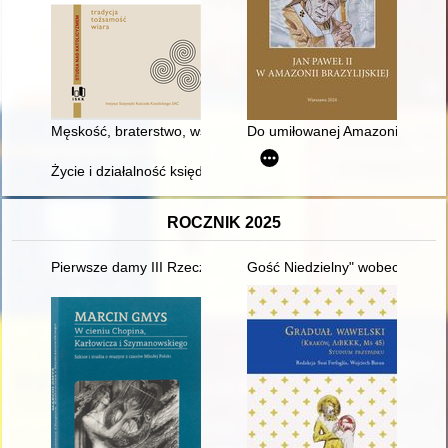
Męskość, braterstwo, wspólnota : rola Bractwa św. Józefa w ks
Do umiłowanej Amazonii" : podró
Życie i działalność księdza Eugena Brachvogela
ROCZNIK 2025
Pierwsze damy III Rzeczypospolitej : portret zbiorowy. Cz. 2 = Th
Gość Niedzielny" wobec system