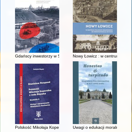
Gdańscy inwestorzy w Sopocie : prestiż finansowy i towarzyski
Nowy Łowicz : w centrum polig
Polskość Mikołaja Kopernika z rodu Ślązaka
Uwagi o edukacji moralnej synó