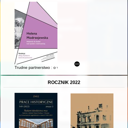
Trudne partnerstwo : o wspólnych występach Heleny Modrzejew
ROCZNIK 2022