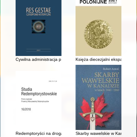
Cywilna administracja prowincjonalna bizantyńskiej prefektury "
Księża diecezjalni ekspatrianci 
Redemptoryści na drogach polskiej niepodległości
Skarby wawelskie w Kanadzie w 