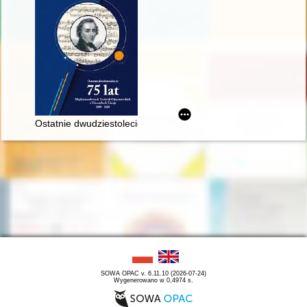
Ostatnie dwudziestolecie : 75 lat Międzynarodowych Festiwal
SOWA OPAC v. 6.11.10 (2026-07-24)
Wygenerowano w 0,4974 s.