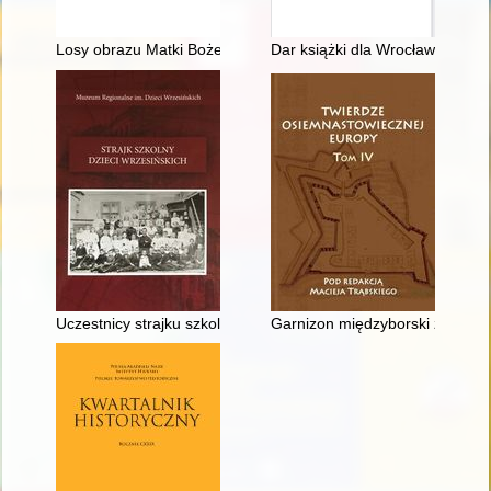
Losy obrazu Matki Bożej Krechowieckiej po 1939 roku
Dar książki dla Wrocławia i Ślą
Uczestnicy strajku szkolnego we Wrześni w roku szkolnym 1901
Garnizon międzyborski za Czar