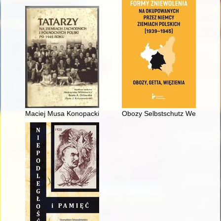
Maciej Musa Konopacki - wileński Tatar z Wybrzeża
Obozy Selbstschutz Westpreus