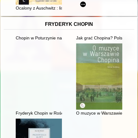
Ocalony z Auschwitz : listy Bolesława Świderskiego do Tadeusz
FRYDERYK CHOPIN
Chopin w Poturzynie na Ziemi Zamojskiej
Jak grać Chopina? Polska kryt
Fryderyk Chopin w Rościszewie
O muzyce w Warszawie Chopin