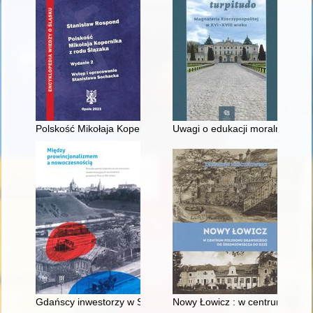
Polskość Mikołaja Kopernika z rodu Ślązaka
Uwagi o edukacji moralnej synó
Gdańscy inwestorzy w Sopocie : prestiż finansowy i towarzyski
Nowy Łowicz : w centrum polig