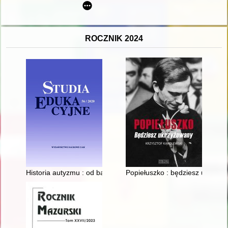
ROCZNIK 2024
Historia autyzmu : od baśni i legend po badania genetyczne :
Popiełuszko : będziesz ukrzyż