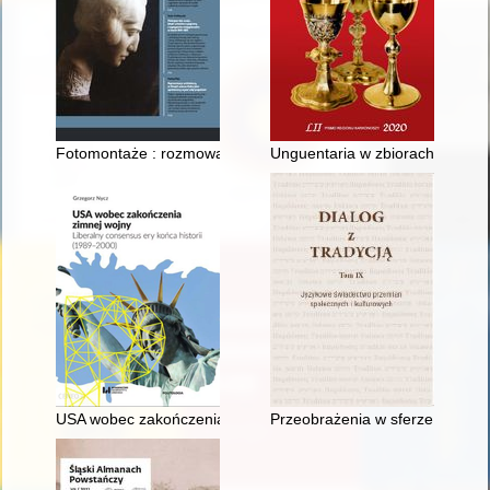
Fotomontaże : rozmowa z Piotrem Tomczykiem w 70. rocznicę
Unguentaria w zbiorach Muzeu
USA wobec zakończenia zimnej wojny : liberalny consensus ery
Przeobrażenia w sferze społeczno