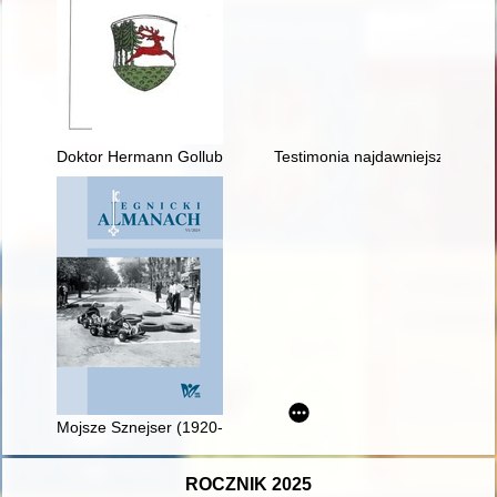
Doktor Hermann Gollub, królewiecki archiwista
Testimonia najdawniejszych dziej
Mojsze Sznejser (1920-2017) - legnicki szewc z ulicy Kartuskie
ROCZNIK 2025