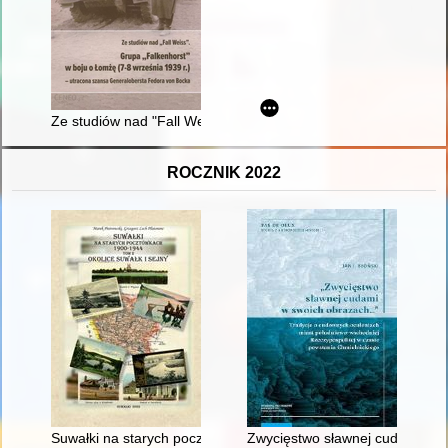
Ze studiów nad "Fall Weiss" : Grupa "Falkenhorst" w boju o Ł
ROCZNIK 2022
Suwałki na starych pocztówkach 1900-1944. T. 2,
Zwycięstwo sławnej cudami w s