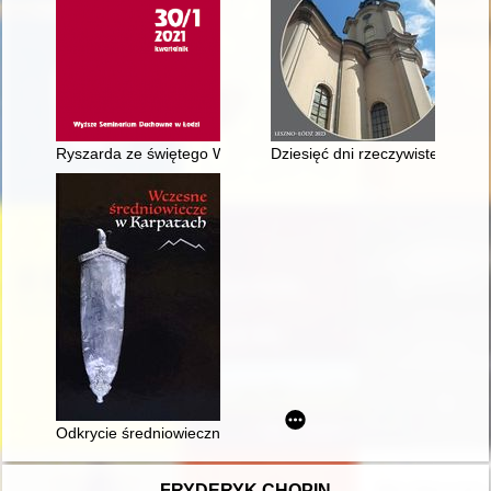
Ryszarda ze świętego Wiktora "Poczet cesarzy rzymskich od Okt
Dziesięć dni rzeczywistego pan
Odkrycie średniowiecznej, drewnianej studni w Lipnicy Murowane
FRYDERYK CHOPIN