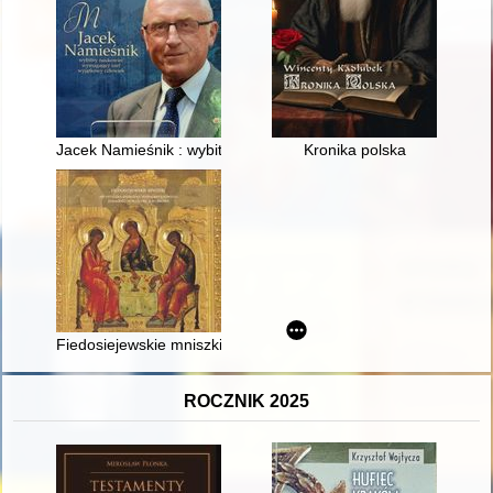
Jacek Namieśnik : wybitny naukowiec, wymagający szef, wyjąt
Kronika polska
Fiedosiejewskie mniszki : artystyczna spuścizna staroobrzę
ROCZNIK 2025