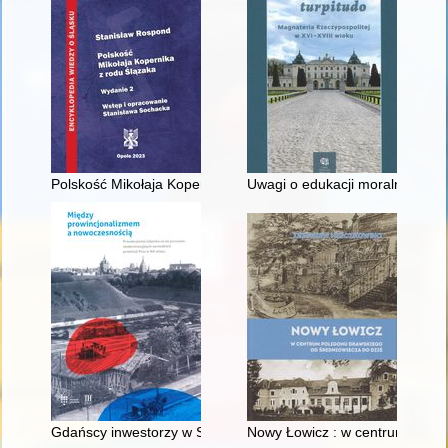
Polskość Mikołaja Kopernika z rodu Ślązaka
Uwagi o edukacji moralnej synó
Gdańscy inwestorzy w Sopocie : prestiż finansowy i towarzyski
Nowy Łowicz : w centrum polig