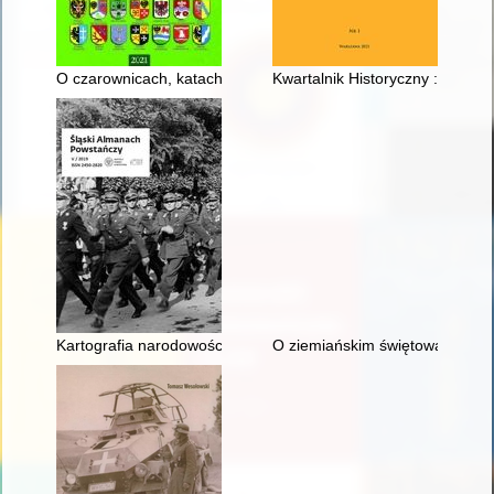
O czarownicach, katach i dawnych sądach na przykładzie eks
Kwartalnik Historyczny : założ
Kartografia narodowościowa w propagandowej walce o Śląsk po
O ziemiańskim świętowaniu : tr