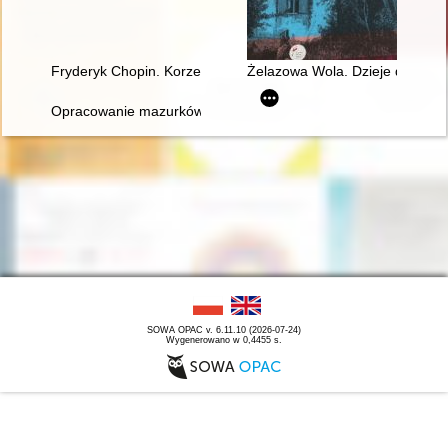
Fryderyk Chopin. Korzenie
Żelazowa Wola. Dzieje domu C
Opracowanie mazurków Chopina w redakcji Zygmunta Stojowski
SOWA OPAC v. 6.11.10 (2026-07-24)
Wygenerowano w 0,4455 s.