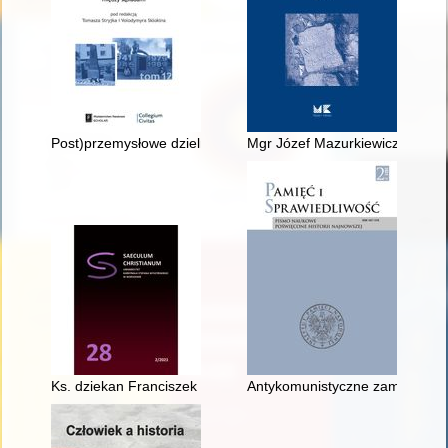
Post)przemysłowe dzielnice Warszawy i Lwowa : znaczenie pami
Mgr Józef Mazurkiewicz : (194
Ks. dziekan Franciszek Pogrzeba (1873-1941) - duszpasterz, sp
Antykomunistyczne zamieszki we