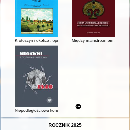
Krotoszyn i okolice : opracowania i materiały źródłowe : praca 
Między mainstreamem a prowincją
Niepodległościowa konspiracja młodzieżowa w Warszawie po klę
ROCZNIK 2025