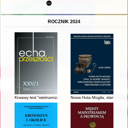
ROCZNIK 2024
Krwawy test "wietnamizacji" z perspektywy wywiadu wojskowe
Nowa Huta-Mogiła, stan. 55 (Kop