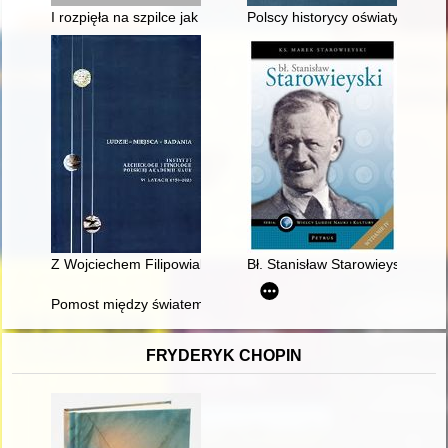
I rozpięła na szpilce jak motyla…" : Żydówki-rewolucjonistki w p
Polscy historycy oświaty i wyc
Z Wojciechem Filipowiakiem rozmawia Hanna Kowalewska-Ma
Bł. Stanisław Starowieyski
Pomost między światem chrześcijańskim a muzułmańskim : dzi
FRYDERYK CHOPIN