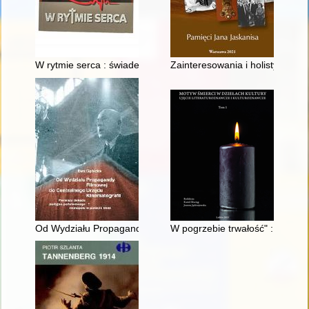
W rytmie serca : świadectwa i wspomnienia o księdzu prałacie
Zainteresowania i holistyczne 
Od Wydziału Propagandy Filmowej do Centralnego Urzędu Kine
W pogrzebie trwałość" : pamięć