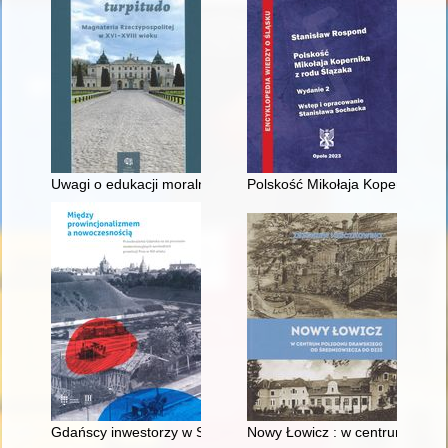
Uwagi o edukacji moralnej synów szlacheckich w XVI-wiecznej 
Polskość Mikołaja Kopernika z 
Gdańscy inwestorzy w Sopocie : prestiż finansowy i towarzyski
Nowy Łowicz : w centrum polig