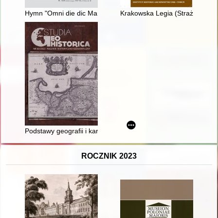
Hymn "Omni die dic Mariae" w kontekście zabiegów z początkó
Krakowska Legia (Straż) Akade
Podstawy geografii i kartografii historycznej - recenzja]
ROCZNIK 2023