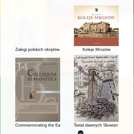
Załogi polskich okrętów podwodnych. Cz. 2
Koleje Mrozów
Commemorating the Eastern European Jewish past through lands
Świat dawnych Słowian - tropami