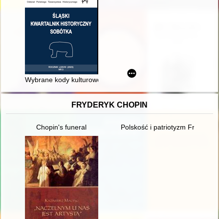
Wybrane kody kulturowe w sprawozdaniach z podróży do wód akw
FRYDERYK CHOPIN
Chopin's funeral
Polskość i patriotyzm Fryderyk