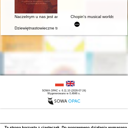
Naczelnym u nas jest artystą". O legendzie Fryderyka Chopina w
Chopin's musical worlds the 18
Dziewiętnastowieczne transkrypcje utworów Fryderyka Chopina.
SOWA OPAC v. 6.11.10 (2026-07-24)
Wygenerowano w 0,4846 s.
Ta strona korzysta z ciasteczek. Do poprawnego działania wymagana