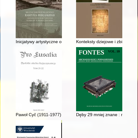
Inicjatywy artystyczne oraz polityka gospodarcza Eustachego 
Konteksty dziejowe i zbiory Mu
Pawoł Cyč (1911-1977) serbołużycki działacz narodowy w sie
Dęby 29 mniej znane : mezolity