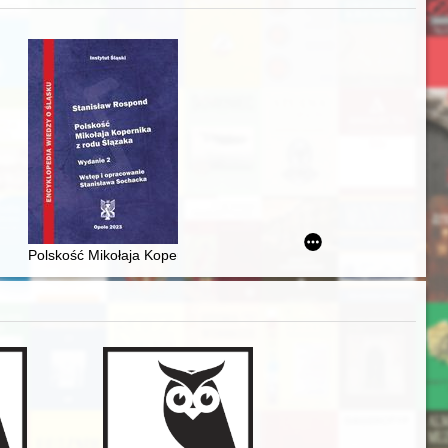
iż finansowy i towarzyski lokalnego mieszczaństwa w 2. poł. XIX w
Polskość Mikołaja Kopernika z rodu Ślązaka