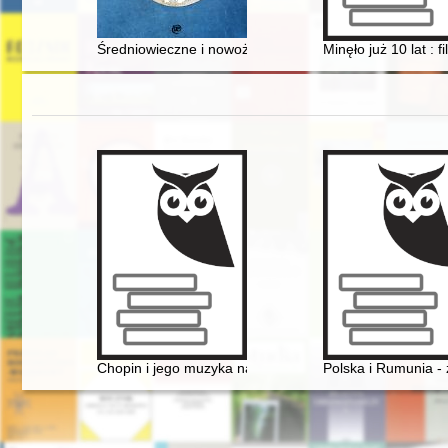
Średniowieczne i nowożytne fragmenty szkieł okienny
Minęło już 10 lat : f
Chopin i jego muzyka na Dolnym Śląsku" - wystawa 
Polska i Rumunia - z