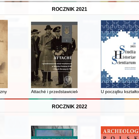
ROCZNIK 2021
czny sądeczanina : kalendarium dziejów Sądecczyzny
Attaché i przedstawiciele misji wojskowych w Wojsku Po
U początku kształt
ROCZNIK 2022