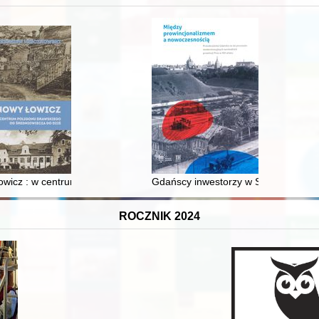
XVI-wiecznej Rzeczypospolitej
wicz : w centrum poligonu drawskiego od średniowiecza do dziś
Gdańscy inwestorzy w Sopocie : prest
ROCZNIK 2024