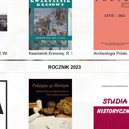
na Lanckorońska nel servizio della scienza e della Polonia
ć Wieliczki : katalog wystawy czasowej zorganizowanej przez Muzeum 
Kwartalnik Kresowy. R. 8, nr 1 (2022)
Archeologia Polski.
ROCZNIK 2023