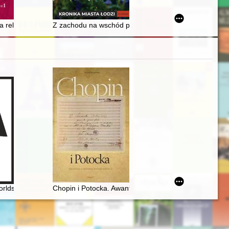
h 1949-1961, 1963
a religijność królowej Marii Kazimiery
Z zachodu na wschód podążali osadnicy, pionierzy, mil
ły z sympozjum
orlds the 1840's
Chopin i Potocka. Awantura o miłosną korespondencję