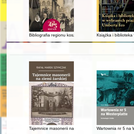
Bibliografia regionu koszalińskiego w wyborze : (1 styc
Książka i bibliotek
Tajemnice masonerii na ziemi żarskiej
Wartownia nr 5 na W