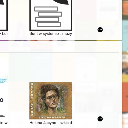
y Lemańskiej : przypadek Polskiej Kroniki Filmowej w latach 1949-1967
Bunt w systemie : muzyczne przestrzenie wolności 19
asztornym Archiwum : wybrane dokumenty z zasobu Archiwum Państwow
ie w latach 1975-1998
Helena Jacyno : szkic do portretu