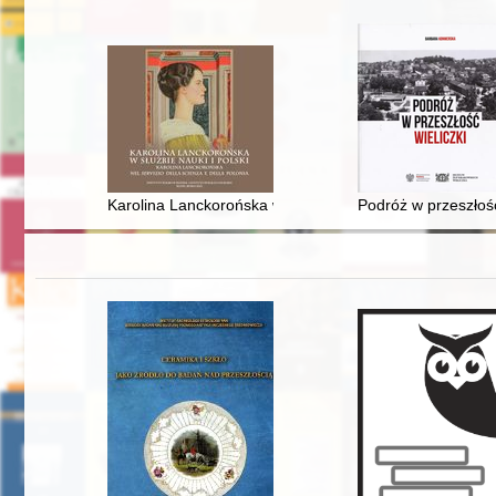
Karolina Lanckorońska w służbie nauki i Polski = Karoli
Podróż w przeszłoś