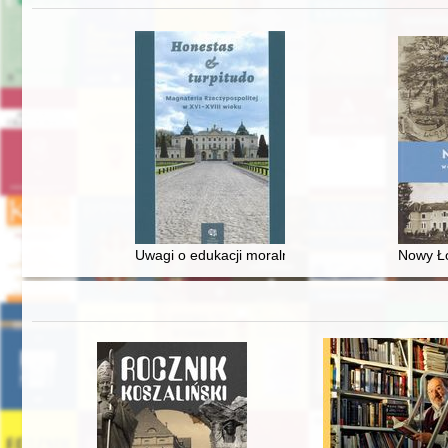
Uwagi o edukacji moralnej synów szlacheckich w 
Nowy Ło