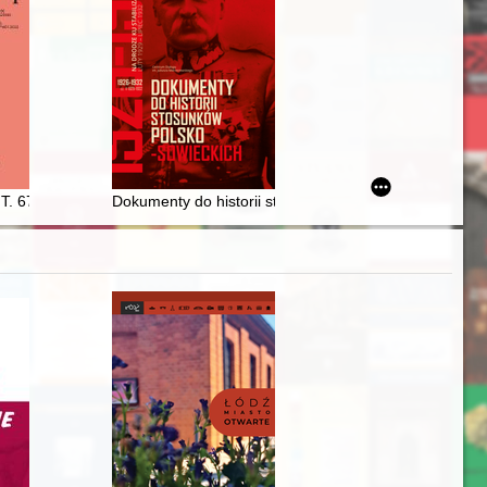
Żup Krakowskich Wieliczka w dniach 28.01. - 10.04.2022 r. w Zamku 
 T. 67 (2022)
Dokumenty do historii stosunków polsko-sowieckich 191