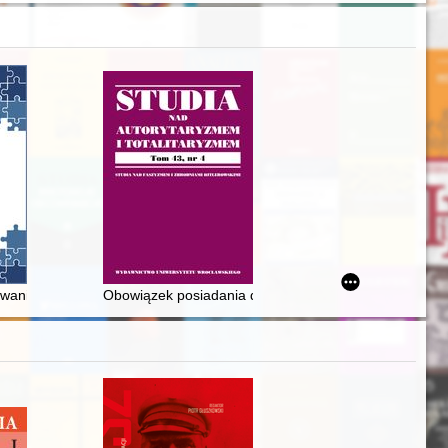
lskim II RP i Siłach Zbrojnych PRL
owania się na ziemiach polskich nowoczesnych nauk o człowieku i jego 
Obowiązek posiadania dowodu osobistego i funkcje dow