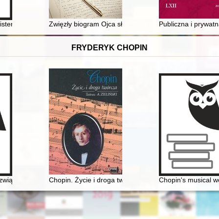
ch z badań archeologicznych Ostrowa Tumskiego we Wrocławiu w latac
ilister Arkonii Jan Skotnicki - wspomnienie
Zwięzły biogram Ojca słupskiej polonistyki
Publiczna i prywatn
FRYDERYK CHOPIN
w Archiwum Państwowym we Wrocławiu
wiązki historyczne i kulturowe - przeszłość i dzień dzisiejszy. Materia
Chopin. Życie i droga twórcza
Chopin's musical w