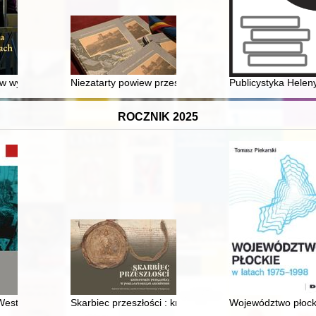
znia 2023 - 31 grudnia 2023)
a w wybranych pracach Umberta Eco : studium bibliologiczne
Niezatarty powiew przeszłości
Publicystyka Helen
ROCZNIK 2025
esterplatte : archeologia i źródła
Skarbiec przeszłości : królewskie pergaminy w pokl
Województwo płock