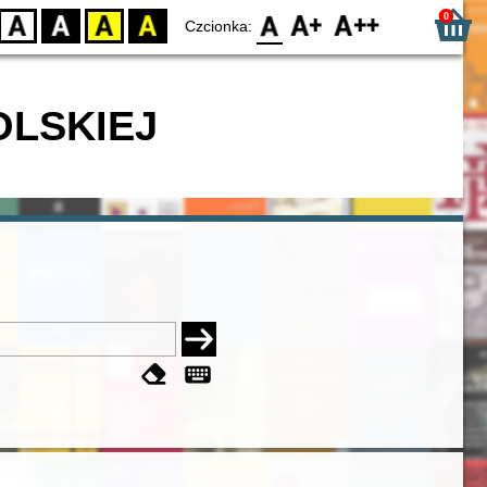
0
D
BW
YB
BY
F0
F1
F2
Czcionka:
OLSKIEJ