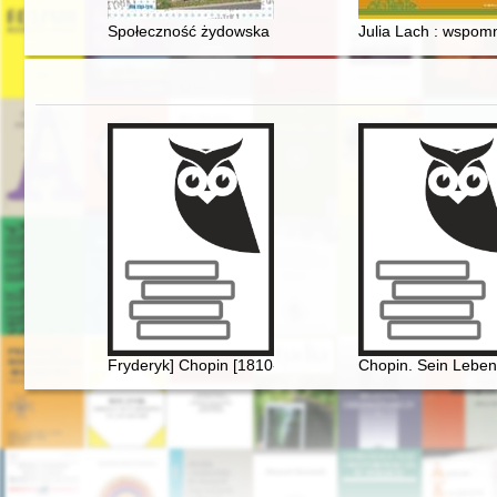
Społeczność żydowska Pogorzeli
Julia Lach : wspom
Fryderyk] Chopin [1810-1849] i George Sand [1804-187
Chopin. Sein Leben,