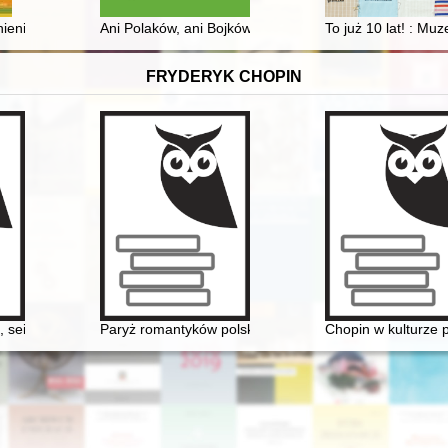
nienie
Ani Polaków, ani Bojków, ani popów, ani chłopów, ani 
To już 10 lat! : 
FRYDERYK CHOPIN
6] miłość nie od pierwszego spojrzenia
 sein Werk, seine Zeit
Paryż romantyków polskich: Mickiewicz, Słowacki, Chop
Chopin w kulturze p