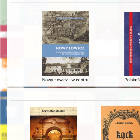
Nowy Łowicz : w centrum poligonu drawskiego od
Polskoś