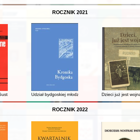
ROCZNIK 2021
kresie międzywojennym : (aspekty prawno-kryminalne) = Eugenic concepts
ustawa Herlinga-Grudzińskiego - perspektywy badawcze : rekonesan
Udział bydgoskiej młodzieży w rewolucji solidarnościo
Dzieci już jest wo
ROCZNIK 2022