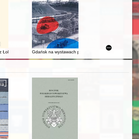
y training infrastructure in the Kielce voivodeship in the years 1921-1
wschód wysuniętej części Galicji rzeczywiście były miastami
 z Łobdowa
Gdańsk na wystawach przemysłowych w "długim XIX w