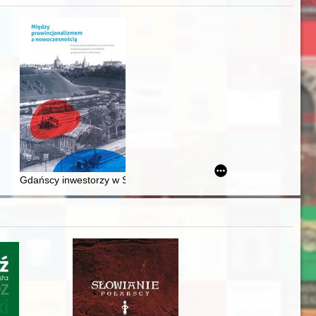
acheckich w XVI-wiecznej Rzeczypospolitej
Gdańscy inwestorzy w Sopocie : prestiż finansowy i towarzyski lo