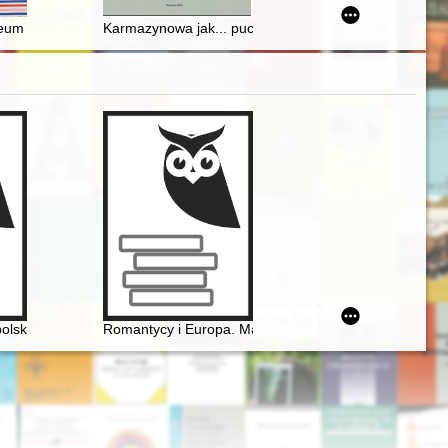
nie uświadczysz Żyda" : wątki sygnalne w badaniu (nie)obecności mniejs
Muzeum dla Dzieci w Państwowym Muzeum Etnograficznym w Warszawie
Karmazynowa jak... puchar wina, biała jak śnieżna law
in, Krasiński, Norwid
olskiej
Romantycy i Europa. Marzenia, doświadczenia, propo