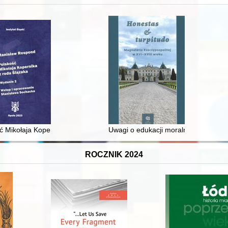
 średniowiecza do dziś
ć Mikołaja Kopernika z rodu Ślązaka
Uwagi o edukacji moralnej synów szl
ROCZNIK 2024