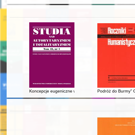
Koncepcje eugeniczne w polskiej nauce kryminologii w o
Podróż do Burmy" G