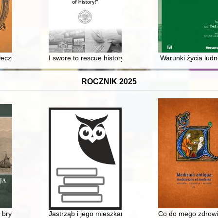
ołeczność
I swore to rescue history : the life and activity of Eug
Warunki życia ludn
ROCZNIK 2025
rzy Świętej Rodziny w Wielkim Klinczu 1938-1989
: brytyjska kampania w estuarium Skaldy w 1809 r
Jastrząb i jego mieszkańcy w świetle ksiąg miejskich z 
Co do mego zdrowia