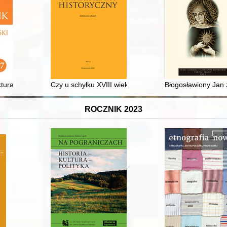
kiej
tura szkoleniowa w województwie kieleckim w latach 1921-1939 = Militar
Czy u schyłku XVIII wieku miasta leżące w najdalej na 
Błogosławiony Jan
ROCZNIK 2023