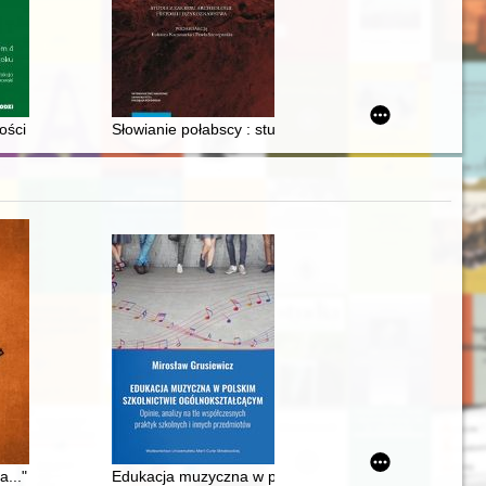
eniusz Siemaszko
ości
Słowianie połabscy : studia z zakresu archeologii, hist
XVII wieku
..." : wyjazdy do uzdrowisk rodziny Wielopolskich w XIX oraz pierwsze
Edukacja muzyczna w polskim szkolnictwie ogólnokszta