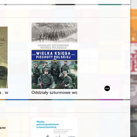
 in the Polish science of criminology in the interwar period : (legal 
s
wej 1980-1989
jna : wspomnienia mieszkańców gminy Rudniki z czasów wybuchu II Woj
Oddziały szturmowe wojska polskiego