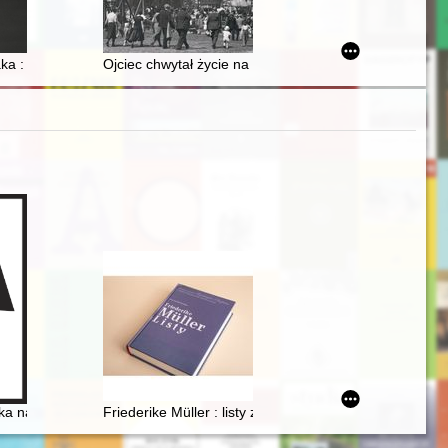
 for gifted students in public high-schools in Olsztyn
aka : katalog monet miedzianych Stanisława Augusta Poniatowskiego z
Ojciec chwytał życie na żywo" : kulisy pracy Adolfa D
źopen glazami Rossiân. Antologiâ
yka na Dolnym Śląsku" - wystawa w Archiwum Państwowym we Wrocław
Friederike Müller : listy z Paryża 1839-1845 : nauczan