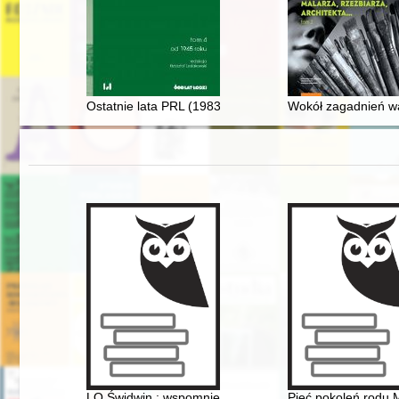
Ostatnie lata PRL (1983-1989)
Wokół zagadnień wars
LO Świdwin : wspomnienia absolwentów : rocznik 1975
Pięć pokoleń rodu M