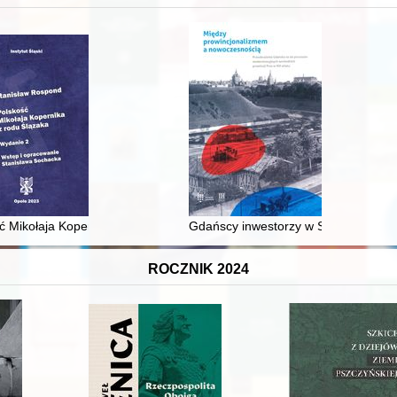
XVI-wiecznej Rzeczypospolitej
ć Mikołaja Kopernika z rodu Ślązaka
Gdańscy inwestorzy w Sopocie : prest
ROCZNIK 2024