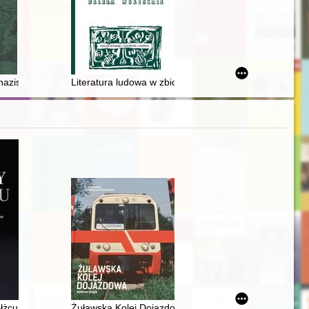
azistowski nauczyciel w Bojszowach w czasie drugiej wojny światowej
Literatura ludowa w zbiorach Oskara Kolberga
żcu : w relacjach ocalonych i zeznaniach polskich świadków
Żuławska Kolej Dojazdowa