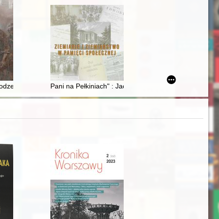
(2022)
: rodzeństwo Czaykowskich w Powstaniu Warszawskim
Pani na Pełkiniach" : Jadwiga z Dzieduszyckich księż