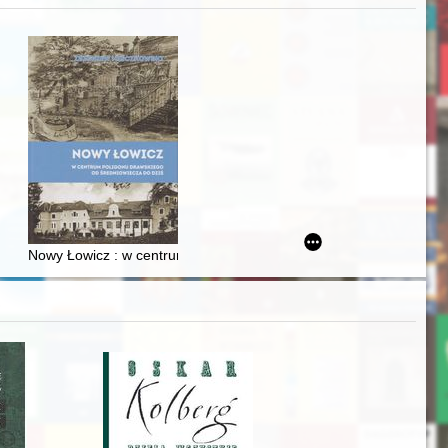
iż finansowy i towarzyski lokalnego mieszczaństwa w 2. poł. XIX w
Nowy Łowicz : w centrum poligonu drawskiego od średniowiecza d