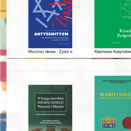
Moc(ne) słowa : Żydzi w poznańskiej prasie antysemicki
Kłamstwo Katyński