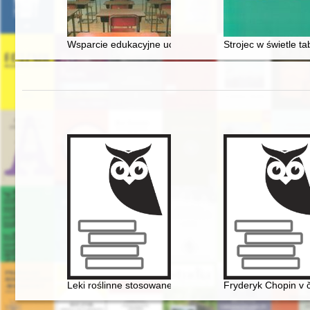
Wsparcie edukacyjne uczniów zdolnych w publicznych lic
Strojec w świetle ta
Leki roślinne stosowane w leczeniu Fryderyka Chopina
Fryderyk Chopin v č