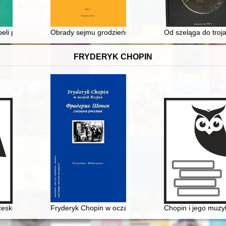
each ogólnokształcących w Olsztynie (2020-2022) = Educational support
beli prestacyjnej z 1846 r
Obrady sejmu grodzieńskiego 1784 roku - recenzja]
Od szeląga do troj
FRYDERYK CHOPIN
eské literatuóe
Fryderyk Chopin w oczach Rosjan. Antologia. Friderik 
Chopin i jego muz