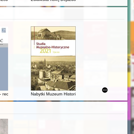
nej o królewnie Banialuce" Hieronima Morsztyna
- recenzja]
Nabytki Muzeum Historii Kielc w 2020 r