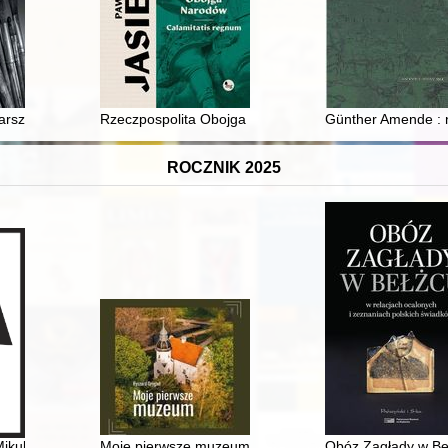
ztatu artysty : malarza, rzeźbiarza, architekta... T. 2
Rzeczpospolita Obojga Narodów : calamitatis regnum
Günther Amende : n
ROCZNIK 2025
ikulskich. T. 1
Moje pierwsze muzeum
Obóz Zagłady w Beł