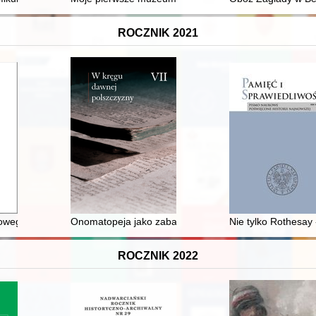
ROCZNIK 2021
 w kontekście uwarunkowań prawnych i społecznych : rys historyczny
towego Kolejarz Prokocim 1921-2021 : monografia
Onomatopeja jako zabawa dźwiękiem w "Historii uciesz
Nie tylko Rothesay 
ROCZNIK 2022