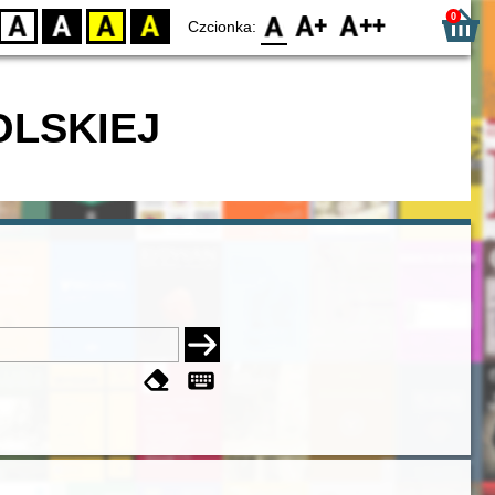
0
D
BW
YB
BY
F0
F1
F2
Czcionka:
OLSKIEJ