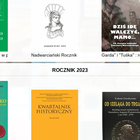
ej lat trzydziestych XX wieku
e w prasie województwa pomorskiego (1945-1950)
Nadwarciański Rocznik Historyczno-Archiwalny. Nr 29 
Garda" i "Tuśka" 
ROCZNIK 2023